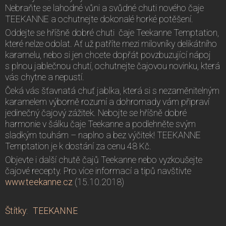
Nebraňte se lahodné vůni a svůdné chuti nového čaje
TEEKANNE a ochutnejte dokonalé horké potěšení.
Oddejte se hříšně dobré chuti čaje Teekanne Temptation,
které nelze odolat. Ať už patříte mezi milovníky delikátního
karamelu, nebo si jen chcete dopřát povzbuzující nápoj
s plnou jablečnou chutí, ochutnejte čajovou novinku, která
vás chytne a nepustí.
Čeká vás šťavnatá chuť jablka, která si s nezaměnitelným
karamelem výborně rozumí a dohromady vám připraví
jedinečný čajový zážitek. Nebojte se hříšně dobré
harmonie v šálku čaje Teekanne a podlehněte svým
sladkým touhám – naplno a bez výčitek! TEEKANNE
Temptation je k dostání za cenu 48 Kč.
Objevte i další chutě čajů Teekanne nebo vyzkoušejte
čajové recepty. Pro více informací a tipů navštivte
www.teekanne.cz
(15.10.2018)
Štítky
:
TEEKANNE