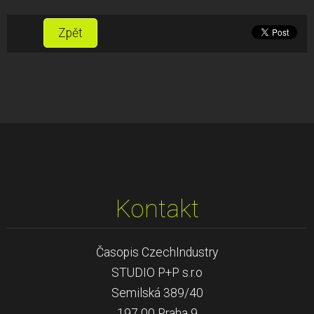
Zpět
Kontakt
Časopis CzechIndustry
STUDIO P+P s.r.o
Semilská 389/40
197 00 Praha 9