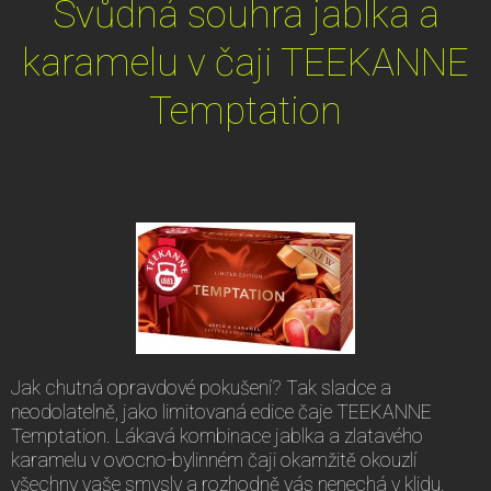
Svůdná souhra jablka a
karamelu v čaji TEEKANNE
Temptation
Jak chutná opravdové pokušení? Tak sladce a
neodolatelně, jako limitovaná edice čaje TEEKANNE
Temptation. Lákavá kombinace jablka a zlatavého
karamelu v ovocno-bylinném čaji okamžitě okouzlí
všechny vaše smysly a rozhodně vás nenechá v klidu.