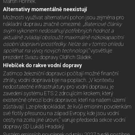
Martin Hořínek.
Alternativy momentálně neexistují
Možnosti využívat alternativní pohon jsou zejména pro
nákladní dopravu značně omezené.
„Bateriové články
svým výkonem nedosahují potřebných hodnot a
aktuálně zvládají obsloužit maximálně nízkokapacitní
osobní dopravní prostředky. Nelze se v tomto ohledu
spoléhat na vývoj nových technologií,“
vysvětluje
prezident Svazu dopravy Oldřich Sládek.
Hřebíček do rakve vodní dopravy
Zatímco železniční dopravci počítají možné finanční
ztráty, vodní doprava bije na poplach. „V kontextu
nedostatečné infrastruktury pro vodní dopravu, je
zavedení systému ETS 2 zdrcujícím krokem, který
existenčně ohrozí lodní dopravce, kteří na našem území
zůstávají. Lze předpokládat, že kvůli emisním povolenkám
své flotily přesunou na západ Evropy, kde jsou vodní
cesty na zcela jiné úrovni,“ varuje předseda sekce vodní
dopravy SD Lukáš Hradský.
Systém emisních povolenek od roku 2027 tvrdě postihne