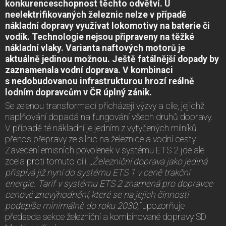
konkurenceschopnost těchto odvětví. U
neelektrifikovaných železnic nelze v případě
nákladní dopravy využívat lokomotivy na baterie či
vodík. Technologie nejsou připraveny na těžké
nákladní vlaky. Varianta naftových motorů je
aktuálně jedinou možnou. Ještě fatálnější dopady by
zaznamenala vodní doprava. V kombinaci
s nedobudovanou infrastrukturou hrozí reálně
lodním dopravcům v ČR úplný zánik.
Se zelenou transformací přicházejí výzvy a cíle, jejichž
naplňování dopadá na fungování všech druhů dopravy.
V případě té nákladní je jedním z vytyčených milníků
přenos přepravy ze silnic na železnice a vodní cesty.
Zavedení emisních povolenek v systému ETS 2 jde ale
zcela proti tomuto cíli
. „Železniční doprava jako jediná
přispívá již nyní do systému ETS 1 v ceně trakční
energie. Tarif v systému ETS 2 znamená pro dopravce
cenové znevýhodnění, které se na jejich činnosti
podepíše minimálně do roku 2030,“
upozorňuje
předseda sekce železniční a kombinované dopravy SD