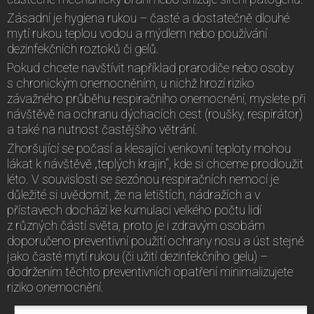
Zásadní je hygiena rukou – časté a dostatečně dlouhé
mytí rukou teplou vodou a mýdlem nebo používání
dezinfekčních roztoků či gelů.
Pokud chcete navštívit například prarodiče nebo osoby
s chronickým onemocněním, u nichž hrozí riziko
závažného průběhu respiračního onemocnění, myslete při
návštěvě na ochranu dýchacích cest (roušky, respirátor)
a také na nutnost častějšího větrání.
Zhoršující se počasí a klesající venkovní teploty mohou
lákat k návštěvě „teplých krajin“, kde si chceme prodloužit
léto. V souvislosti se sezónou respiračních nemocí je
důležité si uvědomit, že na letištích, nádražích a v
přístavech dochází ke kumulaci velkého počtu lidí
z různých částí světa, proto je i zdravým osobám
doporučeno preventivní použití ochrany nosu a úst stejně
jako časté mytí rukou (či užití dezinfekčního gelu) –
dodržením těchto preventivních opatření minimalizujete
riziko onemocnění.