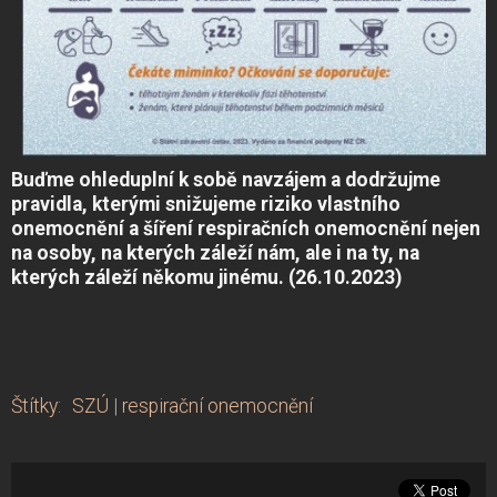
Buďme ohleduplní k sobě navzájem a dodržujme
pravidla, kterými snižujeme riziko vlastního
onemocnění a šíření respiračních onemocnění nejen
na osoby, na kterých záleží nám, ale i na ty, na
kterých záleží někomu jinému.
(26.10.2023)
Štítky
:
SZÚ
|
respirační onemocnění