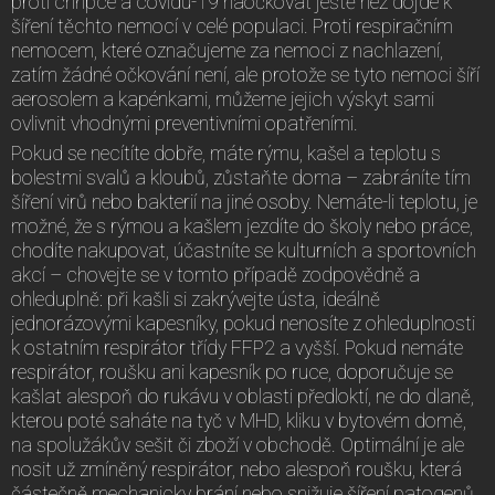
proti chřipce a covidu-19 naočkovat ještě než dojde k
šíření těchto nemocí v celé populaci. Proti respiračním
nemocem, které označujeme za nemoci z nachlazení,
zatím žádné očkování není, ale protože se tyto nemoci šíří
aerosolem a kapénkami, můžeme jejich výskyt sami
ovlivnit vhodnými preventivními opatřeními.
Pokud se necítíte dobře, máte rýmu, kašel a teplotu s
bolestmi svalů a kloubů, zůstaňte doma – zabráníte tím
šíření virů nebo bakterií na jiné osoby. Nemáte-li teplotu, je
možné, že s rýmou a kašlem jezdíte do školy nebo práce,
chodíte nakupovat, účastníte se kulturních a sportovních
akcí – chovejte se v tomto případě zodpovědně a
ohleduplně: při kašli si zakrývejte ústa, ideálně
jednorázovými kapesníky, pokud nenosíte z ohleduplnosti
k ostatním respirátor třídy FFP2 a vyšší. Pokud nemáte
respirátor, roušku ani kapesník po ruce, doporučuje se
kašlat alespoň do rukávu v oblasti předloktí, ne do dlaně,
kterou poté saháte na tyč v MHD, kliku v bytovém domě,
na spolužákův sešit či zboží v obchodě. Optimální je ale
nosit už zmíněný respirátor, nebo alespoň roušku, která
částečně mechanicky brání nebo snižuje šíření patogenů.