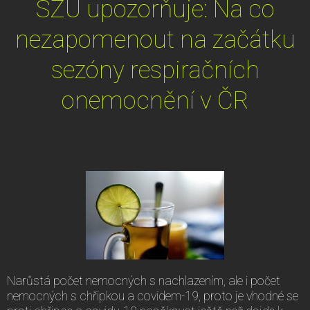
SZÚ upozorňuje: Na co
nezapomenout na začátku
sezóny respiračních
onemocnění v ČR
Narůstá počet nemocných s nachlazením, ale i počet
nemocných s chřipkou a covidem-19, proto je vhodné se