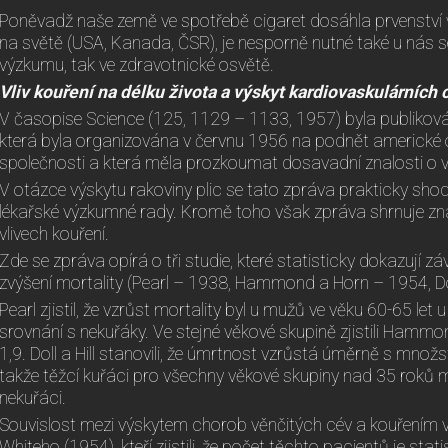
Poněvadž naše země ve spotřebě cigaret dosáhla prvenství v
na světě (USA, Kanada, ČSR), je nesporně nutné také u nás 
výzkumu, tak ve zdravotnické osvětě.
Vliv kouření na délku života a výskyt kardiovaskulárních
V časopise Science (125, 1129 – 1133, 1957) byla publikov
která byla organizována v červnu 1956 na podnět americké 
společnosti a která měla prozkoumat dosavadní znalosti o vli
V otázce výskytu rakoviny plic se tato zpráva prakticky shod
lékařské výzkumné rady. Kromě toho však zpráva shrnuje zna
vlivech kouření.
Zde se zpráva opírá o tři studie, které statisticky dokazují záv
zvýšení mortality (Pearl – 1938, Hammond a Horn – 1954, Dol
Pearl zjistil, že vzrůst mortality byl u mužů ve věku 60-65 le
srovnání s nekuřáky. Ve stejné věkové skupině zjistili Hamm
1,9. Doll a Hill stanovili, že úmrtnost vzrůstá úměrně s množ
takže těžcí kuřáci pro všechny věkové skupiny nad 35 roků m
nekuřáci.
Souvislost mezi výskytem chorob věnčitých cév a kouřením v
Whiteho (1954), kteří zjistili, že počet těchto pacientů je sta