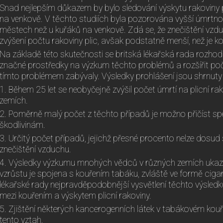
Snad nejlepším důkazem by bylo sledování výskytu rakoviny 
na venkově. V těchto studiích byla pozorována vyšší úmrtno
městech než u kuřáků na venkově. Zdá se, že znečištění vzduc
zvýšení počtu rakoviny plic, avšak podstatně menší, než je ko
Na základě této skutečnosti se britská lékařská rada rozhodl
značné prostředky na výzkum těchto problémů a rozšířit poče
tímto problémem zabývaly. Výsledky prohlášení jsou shrnuty
1. Během 25 let se neobyčejně zvýšil počet úmrtí na plicní rako
zemích.
2. Poměrně malý počet z těchto případů je možno přičíst 
škodlivinám.
3. Určitý počet případů, jejichž přesné procento nelze dosud 
znečištění vzduchu.
4. Výsledky výzkumu mnohých vědců v různých zemích ukazují
vzrůstu je spojena s kouřením tabáku, zvláště ve formě ciga
lékařské rady nejpravděpodobnější vysvětlení těchto výsledků 
mezi kouřením a výskytem plicní rakoviny.
5. Zjištění některých kancerogenních látek v tabákovém kouř
tento vztah.