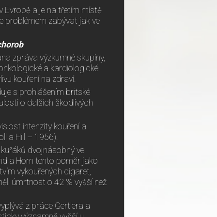
 Evropě a je na třetím místě
se problémem zabývat jak ve
 chorob
ána zpráva výzkumné skupiny,
onkologické a kardiologické
vu kouření na zdraví.
uje s prohlášením britské
losti o dalších škodlivých
islost intenzity kouření a
l a Hill – 1956).
t u kuřáků dvojnásobný ve
ond a Horn tento poměr jako
stvím vykouřených cigaret,
ěli úmrtnost o 42 % vyšší než
yplývá z práce Gertlera a
tisticky významně vyšší u