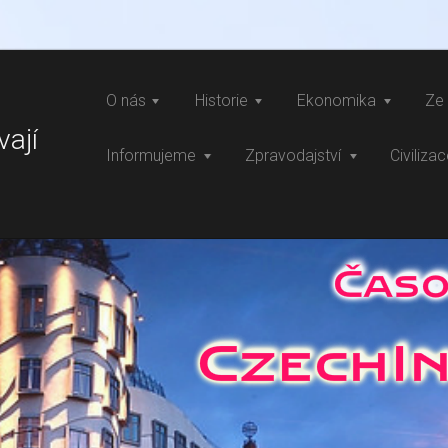
O nás
Historie
Ekonomika
Ze 
vají
Informujeme
Zpravodajství
Civiliza