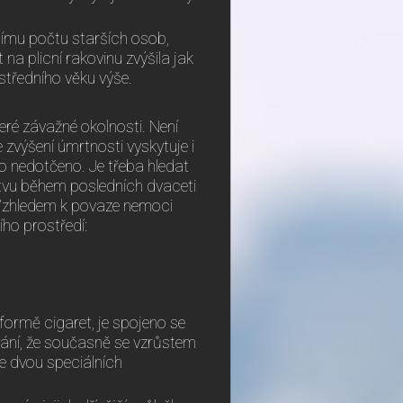
šímu počtu starších osob,
 na plicní rakovinu zvýšila jak
tředního věku výše.
teré závažné okolnosti. Není
 zvýšení úmrtnosti vyskytuje i
o nedotčeno. Je třeba hledat
lstvu během posledních dvaceti
. Vzhledem k povaze nemoci
ího prostředí:
formě cigaret, je spojeno se
vání, že současně se vzrůstem
e dvou speciálních