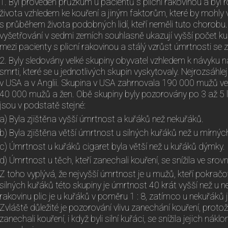
1. Byl proveden průzkum u pacientů s plicní rakovinou a byl r
života vzhledem ke kouření a jiným faktorům, které by mohly v
s průběhem života podobných lidí, kteří neměli tuto chorobu
vyšetřování v sedmi zemích souhlasně ukazují vyšší počet ku
mezi pacienty s plicní rakovinou a stálý vzrůst úmrtnosti se 
2. Byly sledovány velké skupiny obyvatel vzhledem k návyku na
smrti, které se u jednotlivých skupin vyskytovaly. Nejrozsáhl
v USA a v Anglii. Skupina v USA zahrnovala 190 000 mužů ve 
40 000 mužů a žen. Obě skupiny byly pozorovány po 3 až 5 l
jsou v podstatě stejné:
a) Byla zjištěna vyšší úmrtnost a kuřáků než nekuřáků.
b) Byla zjištěna větší úmrtnost u silných kuřáků než u mírnýc
c) Úmrtnost u kuřáků cigaret byla větší než u kuřáků dýmky.
d) Úmrtnost u těch, kteří zanechali kouření, se snížila ve sro
Z toho vyplývá, že nejvyšší úmrtnost je u mužů, kteří pokračov
silných kuřáků této skupiny je úmrtnost 40 krát vyšší než u 
rakovinu plic je u kuřáků v poměru 1 : 8, zatímco u nekuřáků 
Zvláště důležité je pozorování vlivu zanechání kouření, protož
zanechali kouření, i když byli silní kuřáci, se snížila jejich n