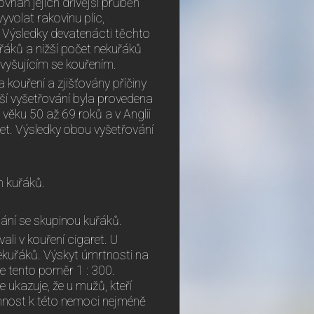
ovnán jejich dřívější průběh
yvolat rakovinu plic,
. Výsledky devatenácti těchto
řáků a nižší počet nekuřáků
zvyšujícím se kouřením.
 kouření a zjišťovány příčiny
ejší vyšetřování byla provedena
věku 50 až 69 roků a v Anglii
et. Výsledky obou vyšetřování
h kuřáků.
vnání se skupinou kuřáků.
ali v kouření cigaret. U
nekuřáků. Výskyt úmrtnosti na
je tento poměr 1 : 300.
e ukazuje, že u mužů, kteří
áklonnost k této nemoci nejméně