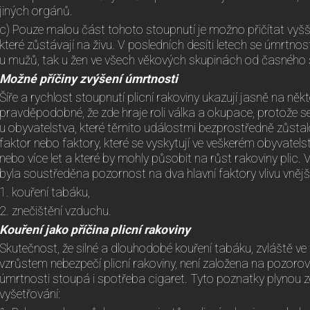
jiných orgánů.
c) Pouze malou část tohoto stoupnutí je možno přičítat vyš
které zůstávají na živu. V posledních desíti letech se úmrtnost
u mužů, tak u žen ve všech věkových skupinách od časného s
Možné příčiny zvýšení úmrtnosti
Šíře a rychlost stoupnutí plicní rakoviny ukazují jasně na něk
pravděpodobné, že zde hraje roli válka a okupace, protože se
u obyvatelstva, které těmito událostmi bezprostředně zůstal
faktor nebo faktory, které se vyskytují ve veškerém obyvate
nebo více let a které by mohly působit na růst rakoviny plic
byla soustředěna pozornost na dva hlavní faktory vlivu vnějš
1. kouření tabáku,
2. znečištění vzduchu.
Kouření jako příčina plicní rakoviny
Skutečnost, že silné a dlouhodobé kouření tabáku, zvláště ve 
vzrůstem nebezpečí plicní rakoviny, není založena na pozoro
úmrtnosti stoupá i spotřeba cigaret. Tyto poznatky plynou z
vyšetřování: