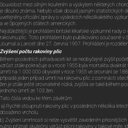
Souvislost mezi silným kouřením a výskytem některých chorob
je dlouho známa. Nebylo však dosud jasným statistických d
uveřejněny oficiální zprávy o výsledcích několikaletého výzkum
a ve Spojených státech amerických.
Nejdůležitější je prohlášení britské lékařské výzkumné rady o 
rakovinu plic. Toto prohlášení bylo publikováno současně v č
Journal a Lancet dne 27. června 1957. Prohlášení je rozděle
Zvýšení počtu rakoviny plic
Během posledních pětadvaceti let se neobyčejně zvýšil počet 
vzrůst stále pokračuje a v roce 1955 byla mortalita dvakrát
úmrtí na 1 000 000 obyvatel v roce 1955 ve srovnání se 188
připadá jeden případ úmrtí na rakovinu plic z osmnácti všec
žen je stále ještě srovnatelně nízká, zvýšila se také během pos
jednoho úmrtí ze 103 žen.
Tato čísla vedou ke třem závěrům:
a) Rychlé stoupnutí rakoviny plic v posledních několika letec
dosaženo vrcholu.
b) Zvýšení úmrtnosti si nelze vysvětlit zavedením přesnějšíc
nutno přiznat skutečný vzrůst plicní rakoviny v takové míře, k