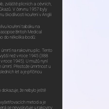
, zvláště plicních a cévních,
ůkazů. V červnu 1957 byly
u škodlivosti kouření v Anglii
vlivu kouření tabáku na
asopise British Medical
no do několika bodů:
úmrtí na rakovinu plic. Tento
 vyšší než v roce 1945 (388
 v roce 1945). U mužů nyní
h úmrtí. Přestože úmrtnost u
ledních let a je příčinou
h dokazuje, že nebylo ještě
h vyšetřovacích metod a je
terá se nevyskytuje u rakoviny