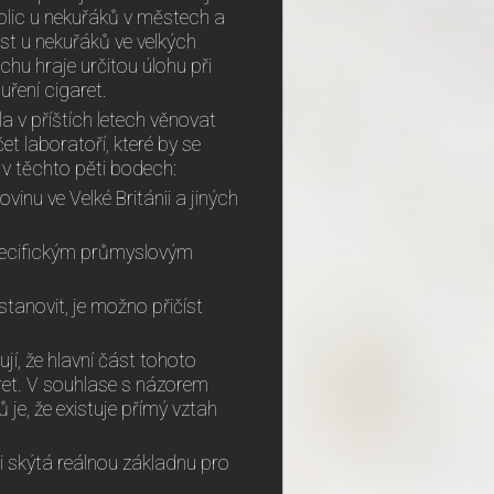
plic u nekuřáků v městech a
st u nekuřáků ve velkých
hu hraje určitou úlohu při
uření cigaret.
a v příštích letech věnovat
t laboratoří, které by se
 v těchto pěti bodech:
vinu ve Velké Británii a jiných
specifickým průmyslovým
stanovit, je možno přičíst
, že hlavní část tohoto
ret. V souhlase s názorem
je, že existuje přímý vztah
i skýtá reálnou základnu pro