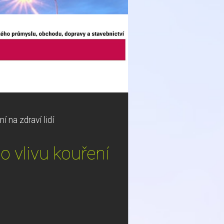
í na zdraví lidí
o vlivu kouření