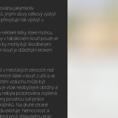
zována jakýmkoliv
, jinými slovy celkový výskyt
 převyšuje tak výskyt u
e některé látky, které mohou
ny v tabákovém kouři pouze ve
e by mohly být škodlivé pro
m kouři je důležitým krokem
šší v městských okrscích než
ích látek v kouři z uhlí a ve
štění vzduchu může být
u je však neobyčejně obtížný a
ny nebyla pozorována zvýšená
aveny povahou své práce
trážníků. Na druhé straně
du existuje. Nemocnost a
ná proti jihlavskému kraji.