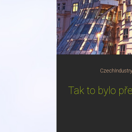
CzechIndustr
Tak to bylo př