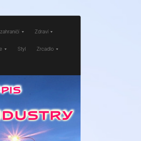
zahraničí
Zdraví
ce
Styl
Zrcadlo