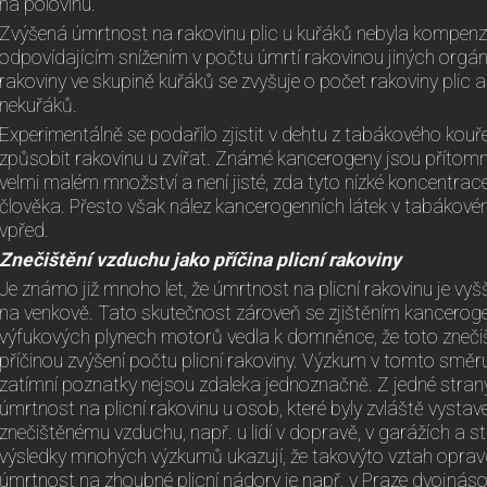
na polovinu.
Zvýšená úmrtnost na rakovinu plic u kuřáků nebyla kompen
odpovídajícím snížením v počtu úmrtí rakovinou jiných orgánů
rakoviny ve skupině kuřáků se zvyšuje o počet rakoviny plic a
nekuřáků.
Experimentálně se podařilo zjistit v dehtu z tabákového kouř
způsobit rakovinu u zvířat. Známé kancerogeny jsou přítom
velmi malém množství a není jisté, zda tyto nízké koncentrac
člověka. Přesto však nález kancerogenních látek v tabákové
vpřed.
Znečištění vzduchu jako příčina plicní rakoviny
Je známo již mnoho let, že úmrtnost na plicní rakovinu je vy
na venkově. Tato skutečnost zároveň se zjištěním kancerogenn
výfukových plynech motorů vedla k domněnce, že toto zneči
příčinou zvýšení počtu plicní rakoviny. Výzkum v tomto směr
zatímní poznatky nejsou zdaleka jednoznačně. Z jedné stra
úmrtnost na plicní rakovinu u osob, které byly zvláště vyst
znečištěnému vzduchu, např. u lidí v dopravě, v garážích a s
výsledky mnohých výzkumů ukazují, že takovýto vztah oprav
úmrtnost na zhoubné plicní nádory je např. v Praze dvojnásob