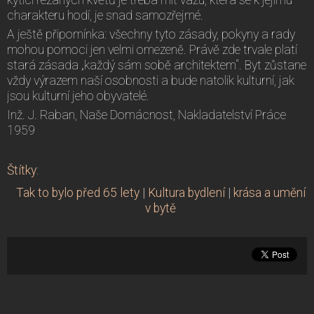
charakteru hodí, je snad samozřejmé.
A ještě připomínka: všechny tyto zásady, pokyny a rady
mohou pomoci jen velmi omezeně. Právě zde trvale platí
stará zásada „každý sám sobě architektem“. Byt zůstane
vždy výrazem naší osobnosti a bude natolik kulturní, jak
jsou kulturní jeho obyvatelé.
Inž. J. Raban, Naše Domácnost, Nakladatelství Práce
1959
Štítky
:
Tak to bylo před 65 lety
|
Kultura bydlení
|
krása a umění
v bytě