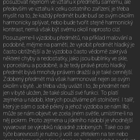
posuzovat nejenom ve vztahu k předmětu samému, ale
především ve vztahu k celku ostatního zařízení, je třeba
myslit na to, že každý předmět bude buď se svým okolím
harmonicky splývat, nebo bude tvořit stejně harmonický
kontrast, nemá však být svému okolí naprosto cizí.
Posuzujeme-li výzdobu předmětů, na příklad malování a
podobně, mějme na paměti, že vyrobit předmět hladký je
často obtížnější a že výzdoba často vědomě zakrývá
některé chyby a nedostatky, jako jsou bublinky ve skle,
v porcelánu a podobně, a že tedy právě proto hladký
předmět bývá mnohdy právem dražší a je také cennější.
Zdobený předmět má však harmonovat nejen se svým
okolím v bytě. Je třeba vždy uvážit i to, že předmět není
jen v bytě uložen, že také slouží své funkci. To platí
zejména u nádob, kterých používáme při stolničení. I talíř,
který je sám o sobě pěkný a jehož výzdoba se nám líbí,
může se nám objevit ve zcela jiném světle, umístíme-li na
něj pokrm. Proto zejména u jídelního nádobí je vhodnější
vyvarovat se výrobků nápadně zdobených. Také co se
týče barevnosti je nutno ji volit se zřetelem na ten nebo