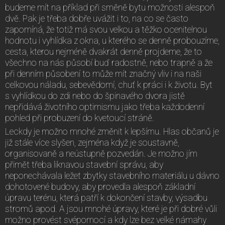
budeme mít na příklad při směně bytu možnosti alespoň
dvě. Pak je třeba dobře uvážit i to, na co se často
zapomíná, že totiž má svou velkou a těžko ocenitelnou
hodnotu i vyhlídka z okna, u kterého se denně probouzíme,
cesta, kterou nejméně dvakrát denně projdeme, že to
všechno na nás působí buď radostně, nebo trapně a že
při denním působení to může mít značný vliv i na naši
celkovou náladu, sebevědomí, chuť k práci i k životu. Byt
s vyhlídkou do zdi nebo do špinavého dvora jistě
nepřidává životního optimismu jako třeba každodenní
pohled při probuzení do kvetoucí stráně.
Leckdy je možno mnohé změnit k lepšímu. Hlas občanů je
již stále více slyšen, zejména když je soustavně,
organisovaně a neústupně pozvedán. Je možno jím
přimět třeba liknavou stavební správu, aby
neponechávala ležet zbytky stavebního materiálu u dávno
dohotovené budovy, aby provedla alespoň základní
úpravu terénu, která patří k dokončení stavby, výsadbu
stromů apod. A jsou mnohé úpravy, které je při dobré vůli
možno provést svépomocí a kdy lze bez velké námahy