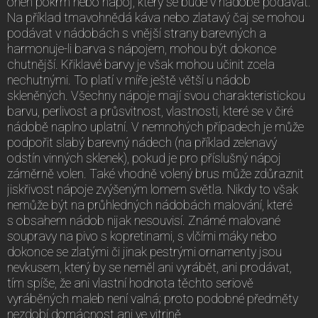
onen pokrm nebo nápoj, který se bude v nádobě podávat.
Na příklad tmavohnědá káva nebo zlatavý čaj se mohou
podávat v nádobách s vnější strany barevných a
harmonuje-li barva s nápojem, mohou být dokonce
chutnější. Křiklavé barvy je však mohou učinit zcela
nechutnými. To platí v míře ještě větší u nádob
skleněných. Všechny nápoje mají svou charakteristickou
barvu, perlivost a průsvitnost, vlastnosti, které se v čiré
nádobě naplno uplatní. V nemnohých případech je může
podpořit slabý barevný nádech (na příklad zelenavý
odstín vinných sklenek), pokud je pro příslušný nápoj
záměrně volen. Také vhodně volený brus může zdůraznit
jiskřivost nápoje zvýšeným lomem světla. Nikdy to však
nemůže být na průhledných nádobách malování, které
s obsahem nádob nijak nesouvisí. Známé malované
soupravy na pivo s kopretinami, s vlčími máky nebo
dokonce se zlatými či jinak pestrými ornamenty jsou
nevkusem, který by se neměl ani vyrábět, ani prodávat,
tím spíše, že ani vlastní hodnota těchto seriově
vyráběných maleb není valná; proto podobné předměty
nezdobí domácnost ani ve vitrině.