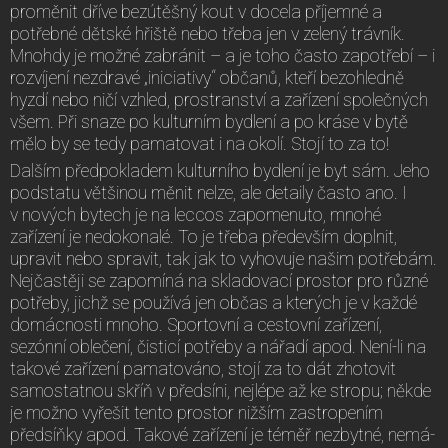
proměnit dříve bezútěšný kout v docela příjemné a
potřebné dětské hřiště nebo třeba jen v zelený trávník.
Mnohdy je možné zabránit – a je toho často zapotřebí – i
rozvíjení nezdravé „iniciativy“ občanů, kteří bezohledně
hyzdí nebo ničí vzhled, prostranství a zařízení společných
všem. Při snaze po kulturním bydlení a po kráse v bytě
mělo by se tedy pamatovat i na okolí. Stojí to za to!
Dalším předpokladem kulturního bydlení je byt sám. Jeho
podstatu většinou měnit nelze, ale detaily často ano. I
v nových bytech je na leccos zapomenuto, mnohé
zařízení je nedokonalé. To je třeba především doplnit,
upravit nebo spravit, tak jak to vyhovuje našim potřebám.
Nejčastěji se zapomíná na skladovací prostor pro různé
potřeby, jichž se používá jen občas a kterých je v každé
domácnosti mnoho. Sportovní a cestovní zařízení,
sezónní oblečení, čisticí potřeby a nářadí apod. Není-li na
takové zařízení pamatováno, stojí za to dát zhotovit
samostatnou skříň v předsíni, nejlépe až ke stropu; někde
je možno vyřešit tento prostor nižším zastropením
předsíňky apod. Takové zařízení je téměř nezbytné, nemá-