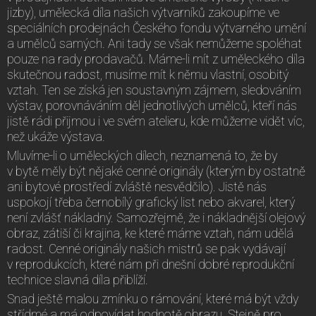
jizby), umělecká díla našich výtvarníků zakoupíme ve
speciálních prodejnách Českého fondu výtvarného umění
a umělců samých. Ani tady se však nemůžeme spoléhat
pouze na rady prodavačů. Máme-li mít z uměleckého díla
skutečnou radost, musíme mít k němu vlastní, osobitý
vztah. Ten se získá jen soustavným zájmem, sledováním
výstav, porovnáváním děl jednotlivých umělců, kteří nás
jistě rádi přijmou i ve svém atelieru, kde můžeme vidět víc,
než ukáže výstava.
Mluvíme-li o uměleckých dílech, neznamená to, že by
v bytě měly být nějaké cenné originály (kterým by ostatně
ani bytové prostředí zvláště nesvědčilo). Jistě nás
uspokojí třeba černobílý grafický list nebo akvarel, který
není zvlášť nákladný. Samozřejmě, že i nákladnější olejový
obraz, zátiší či krajina, ke které máme vztah, nám udělá
radost. Cenné originály našich mistrů se pak vydávají
v reprodukcích, které nám při dnešní dobré reprodukční
technice slavná díla přiblíží.
Snad ještě malou zmínku o rámování, které má být vždy
střídmé a má odpovídat hodnotě obrazu. Stejně pro