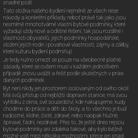
snadné psát.
Tato složka našeho bydlení nejméně ze všech nese
návody a konkrétní příklady, neboť právě tak jako jsou
nesmírně mnohotvárné vlastní bytové podmínky, které
vyžadují vždy nové a odlišné řešení, tak jsou rozdílné i
vlastnosti obyvatelů, jejich podmínky hospodářské,
složení jejich rodin i povahové vlastnosti, zájmy a záliby,
které kulturu bydlení podmiňují.
Je tedy nutno omezit se pouze na všeobecně platné
zásady, které se ovšem musí v každém jednotlivém
případě znovu uvážit a řešit podle skutečných v praxi
daných podmínek.
Byt není nikdy jen prostorem isolovaným od svého okolí.
Má svůj přístup od nejbližší dopravní stanice, má svou
vyhlídku z okna, své sousedství, kde nakupujeme, kudy
chodíme do práce a děti do školy, a to všechno je buď
radostné, klidné, čisté, zdravé, nebo naopak hlučné,
špinavé, fádní, nezdravé. Přes to, že ještě dnes nejsou
bytové podmínky ani zdaleka takové, aby bylo běžně
možné volit mezi několika možnostmi, přece jen snad