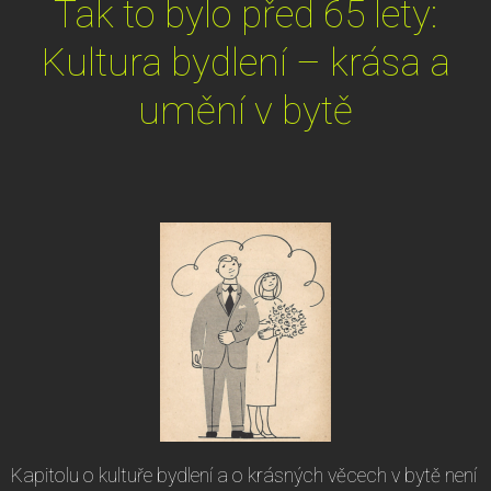
Tak to bylo před 65 lety:
Kultura bydlení – krása a
umění v bytě
Kapitolu o kultuře bydlení a o krásných věcech v bytě není