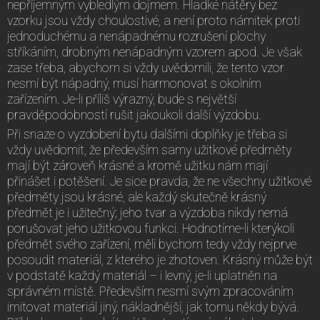
nepříjemným vybledlým dojmem. Hladké nátěry bez
vzorku jsou vždy choulostivé, a není proto námitek proti
jednoduchému a nenápadnému rozrušení plochy
stříkáním, drobným nenápadným vzorem apod. Je však
zase třeba, abychom si vždy uvědomili, že tento vzor
nesmí být nápadný, musí harmonovat s okolním
zařízením. Je-li příliš výrazný, bude s největší
pravděpodobností rušit jakoukoli další výzdobu.
Při snaze o vyzdobení bytu dalšími doplňky je třeba si
vždy uvědomit, že především samy užitkové předměty
mají být zároveň krásné a kromě užitku nám mají
přinášet i potěšení. Je sice pravda, že ne všechny užitkové
předměty jsou krásné, ale každý skutečně krásný
předmět je i užitečný; jeho tvar a výzdoba nikdy nemá
porušovat jeho užitkovou funkci. Hodnotíme-li kterýkoli
předmět svého zařízení, měli bychom tedy vždy nejprve
posoudit materiál, z kterého je zhotoven. Krásný může být
v podstatě každý materiál – i levný, je-li uplatněn na
správném místě. Především nesmí svým zpracováním
imitovat materiál jiný, nákladnější, jak tomu někdy bývá.