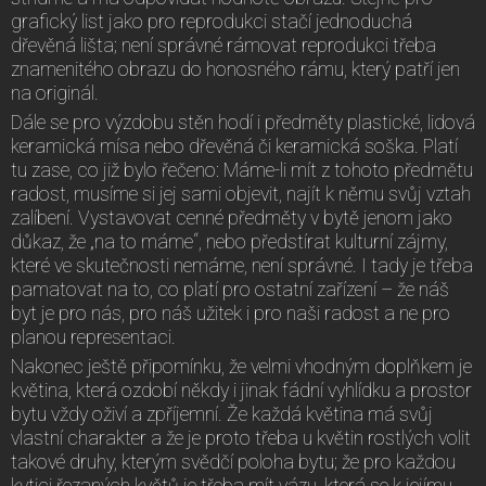
grafický list jako pro reprodukci stačí jednoduchá
dřevěná lišta; není správné rámovat reprodukci třeba
znamenitého obrazu do honosného rámu, který patří jen
na originál.
Dále se pro výzdobu stěn hodí i předměty plastické, lidová
keramická mísa nebo dřevěná či keramická soška. Platí
tu zase, co již bylo řečeno: Máme-li mít z tohoto předmětu
radost, musíme si jej sami objevit, najít k němu svůj vztah
zalíbení. Vystavovat cenné předměty v bytě jenom jako
důkaz, že „na to máme“, nebo předstírat kulturní zájmy,
které ve skutečnosti nemáme, není správné. I tady je třeba
pamatovat na to, co platí pro ostatní zařízení – že náš
byt je pro nás, pro náš užitek i pro naši radost a ne pro
planou representaci.
Nakonec ještě připomínku, že velmi vhodným doplňkem je
květina, která ozdobí někdy i jinak fádní vyhlídku a prostor
bytu vždy oživí a zpříjemní. Že každá květina má svůj
vlastní charakter a že je proto třeba u květin rostlých volit
takové druhy, kterým svědčí poloha bytu; že pro každou
kytici řezaných květů je třeba mít vázu, která se k jejímu