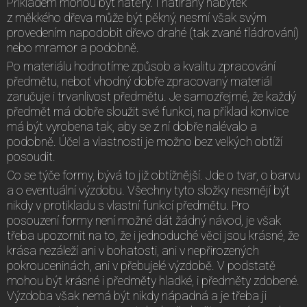
Příkladem mohou být nátěry. I natíraný nábytek
z měkkého dřeva může být pěkný, nesmí však svým
provedením napodobit dřevo drahé (tak zvané fládrování)
nebo mramor a podobně.
Po materiálu hodnotíme způsob a kvalitu zpracování
předmětu, neboť vhodný dobře zpracovaný materiál
zaručuje i trvanlivost předmětu. Je samozřejmé, že každý
předmět má dobře sloužit své funkci, na příklad konvice
má být vyrobena tak, aby se z ní dobře nalévalo a
podobně. Účel a vlastnosti je možno bez velkých obtíží
posoudit.
Co se týče formy, bývá to již obtížnější. Jde o tvar, o barvu
a o eventuální výzdobu. Všechny tyto složky nesmějí být
nikdy v protikladu s vlastní funkcí předmětu. Pro
posouzení formy není možné dát žádný návod, je však
třeba upozornit na to, že i jednoduché věci jsou krásné, že
krása nezáleží ani v bohatosti, ani v nepřirozených
pokrouceninách, ani v přebujelé výzdobě. V podstatě
mohou být krásné i předměty hladké, i předměty zdobené.
Výzdoba však nemá být nikdy nápadná a je třeba ji