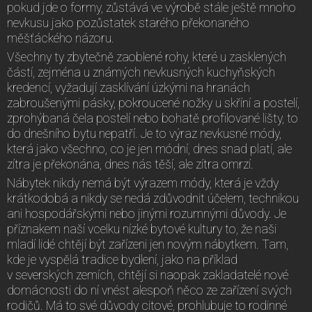
pokud jde o formy, zůstává ve výrobě stále ještě mnoho
nevkusu jako pozůstatek starého překonaného
měšťáckého názoru.
Všechny ty zbytečně zaoblené rohy, které u zasklených
částí, zejména u známých nevkusných kuchyňských
kredencí, vyžadují zasklívání úzkými na hranách
zabroušenými pásky, pokroucené nožky u skříní a postelí,
zprohýbaná čela postelí nebo bohatě profilované lišty, to
do dnešního bytu nepatří. Je to výraz nevkusné módy,
která jako všechno, co je jen módní, dnes snad platí, ale
zítra je překonána, dnes nás těší, ale zítra omrzí.
Nábytek nikdy nemá být výrazem módy, která je vždy
krátkodobá a nikdy se nedá zdůvodnit účelem, technikou
ani hospodářskými nebo jinými rozumnými důvody. Je
příznakem naší vcelku nízké bytové kultury to, že naši
mladí lidé chtějí být zařízeni jen novým nábytkem. Tam,
kde je vyspělá tradice bydlení, jako na příklad
v severských zemích, chtějí si naopak zakladatelé nové
domácnosti do ní vnést alespoň něco ze zařízení svých
rodičů. Má to své důvody citové, prohlubuje to rodinné