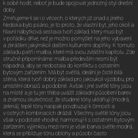
k sobě hodit, neboť je bude spojovat jednotný styl dnešní
doby.
Zmiňujeme-li se i o věcech, o kterých již snad s jiného
hlediska bylo psáno, je to proto, že vlastní byt, jeho okolí a
hlavní nábytková sestava tvoří základ, který musí být
v pořádku dříve, než je možno pomýšlet na jeho vybavení
a zkrášlení jakýmikoli dalšími kulturními doplňky. K tomuto
základu patří i malba, které má svou zvláštní kapitolu. Zde
stručně připomínáme: malba především nesmí být
nápadná, aby se nedostala do konfliktu s ostatním
bytovým zařízením. Má být světlá, ideální je čistě bílá
stěna, která tvoří dobrý základ pro jakoukoli výzdobu, pro
umístění obrazů a podobně. Avšak i jiné světlé tóny jsou
na místě a je tu jen třeba uvážit základní působení barev
a známou skutečnost, že studené tóny uklidňují (modrá,
zelená), teplé tóny naopak povzbuzují k činnosti a
v ostrých kombinacích dráždí. Všechny světlé tóny jsou
však v podstatě vhodné, harmonují-li s ostatním bytovým
zařízením; výjimkou mezi nimi je však barva světle modrá,
která se přibližuje tónu oblohy a působí často