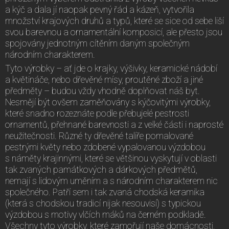
a kýč a dala jí naopak pevný řád a kázeň, vytvořila
množství krajových druhů a typů, které se sice od sebe liší
svou barevnou a ornamentální komposicí, ale přesto jsou
spojovány jednotným cítěním daným společným
národním charakterem.
Tyto výrobky – ať jde o krajky, výšivky, keramické nádobí
a květináče, nebo dřevěné mísy, proutěné zboží a jiné
předměty – budou vždy vhodně doplňovat náš byt.
Nesmějí být ovšem zaměňovány s kýčovitými výrobky,
které snadno rozeznáte podle přebujelé pestrosti
ornamentů, přehnané barevnosti a z velké části i naprosté
neužitečnosti. Různé ty dřevěné talíře pomalované
pestrými květy nebo zdobené vypalovanou výzdobou
s náměty krajinnými, které se většinou vyskytují v oblasti
tak zvaných památkových a dárkových předmětů,
nemají s lidovým uměním a s národním charakterem nic
společného. Patří sem i tak zvaná chodská keramika
(která s chodskou tradicí nijak nesouvisí) s typickou
výzdobou s motivy vlčích máků na černém podkladě.
Všechny tyto výrobky, které zamořují naše domácnosti,