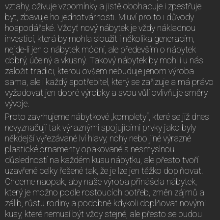
vztahy, oživuje vzpomínky a jistě obohacuje i zpestřuje
byt, zbavuje ho jednotvárnosti. Mluví pro to i důvody
hospodářské. Vždyť nový nábytek je vždy nákladnou
investicí, která by mohla sloužit i několika generacím,
nejde-li jen o nábytek módní, ale především o nábytek
dobrý, účelný a vkusný. Takový nábytek by mohl i u nás
založit tradici, kterou ovšem nebuduje jenom výroba
sama, ale i každý spotřebitel, který se zařizuje a má právo
vyžadovat jen dobré výrobky a svou vůlí ovlivňuje směry
vývoje.
Proto zavrhujeme nábytkové „komplety“, které se již dnes
nevyznačují tak výraznými spojujícími prvky jako byly
někdejší vyřezávané lví hlavy, nohy nebo jiné výrazné
plastické ornamenty opakované s nesmyslnou
důsledností na každém kusu nábytku, ale přesto tvoří
uzavřené celky řešené tak, že je lze jen těžko doplňovat.
Chceme naopak, aby naše výroba přinášela nábytek,
který je možno podle rostoucích potřeb, změn zájmů a
zálib, růstu rodiny a podobně kdykoli doplňovat novými
kusy, které nemusí být vždy stejné, ale přesto se budou