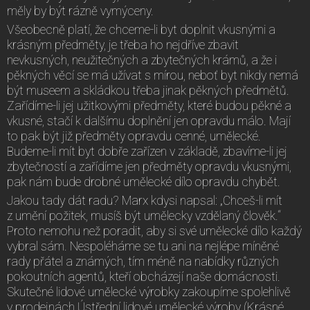
měly by být rázně vymýceny.
Všeobecně platí, že chceme-li byt doplnit vkusnými a
krásným předměty, je třeba ho nejdříve zbavit
nevkusných, neužitečných a zbytečných krámů, a že i
pěkných věcí se má užívat s mírou, neboť byt nikdy nemá
být museem a skládkou třeba jinak pěkných předmětů.
Zařídíme-li jej užitkovými předměty, které budou pěkné a
vkusné, stačí k dalšímu doplnění jen opravdu málo. Mají
to pak být již předměty opravdu cenné, umělecké.
Budeme-li mít byt dobře zařízen v základě, zbavíme-li jej
zbytečností a zařídíme jen předměty opravdu vkusnými,
pak nám bude drobné umělecké dílo opravdu chybět.
Jakou tady dát radu? Marx kdysi napsal: „Chceš-li mít
z umění požitek, musíš být umělecky vzdělaný člověk.“
Proto nemohu než poradit, aby si své umělecké dílo každý
vybral sám. Nespoléháme se tu ani na nejlépe míněné
rady přátel a známých, tím méně na nabídky různých
pokoutních agentů, kteří obcházejí naše domácnosti.
Skutečné lidové umělecké výrobky zakoupíme spolehlivě
v prodejnách Ústřední lidové umělecké výroby (Krásné