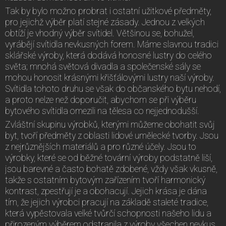
Tak by bylo možno probrat i ostatní užitkové předměty,
pro jejichž výběr platí stejné zásady. Jednou z velkých
obtíží je vhodný výběr svítidel. Většinou se, bohužel,
vyrábějí svítidla nevkusných forem. Máme slavnou tradici
sklářské výroby, která dodává honosné lustry do celého
světa; mnohá světová divadla a společenské sály se
mohou honosit krásnými křišťálovými lustry naší výroby.
Svítidla tohoto druhu se však do občanského bytu nehodí,
a proto nelze než doporučit, abychom se při výběru
bytového svítidla omezili na tělesa co nejjednodušší.
Zvláštní skupinu výrobků, kterými můžeme obohatit svůj
byt, tvoří předměty z oblasti lidové umělecké tvorby. Jsou
z nejrůznějších materiálů a pro různé účely. Jsou to
výrobky, které se od běžné tovární výroby podstatně liší,
jsou barevné a často bohatě zdobené, vždy však vkusně,
takže s ostatním bytovým zařízením tvoří harmonický
kontrast, zpestřují je a obohacují. Jejich krása je dána
tím, že jejich výrobci pracují na základě staleté tradice,
která vypěstovala velké tvůrčí schopnosti našeho lidu a
přirozeným výběrem odstranila z výroby všechen nevkus