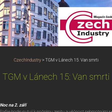
CzechIndustry
>
TGM v Lánech 15: Van smrti
TGM v Lánech 15: Van smrti
Noc na 2. září
Rafije hodin putují k nočnímu zenitu a věčnost nehmotnými prs