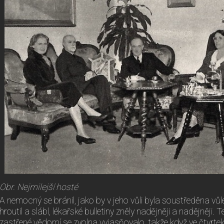
Obr. Nejmilejší hosté
A nemocný se bránil, jako by v jeho vůli byla soustředěna vů
hroutil a slábl, lékařské bulletiny zněly nadějněji a nadějněji. T
zastřené vědomí se zvolna vyjasňovalo, takže když ve čtvrtek