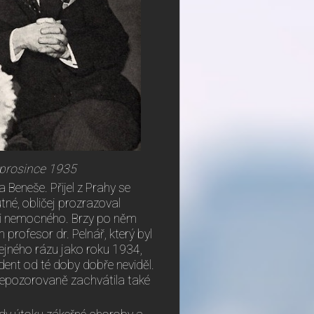
. prosince 1935
Beneše. Přijel z Prahy se
tné, obličej prozrazoval
sti nemocného. Brzy po něm
 profesor dr. Pelnář, který byl
stejného rázu jako roku 1934,
dent od té doby dobře neviděl.
nepozorovaně zachvátila také