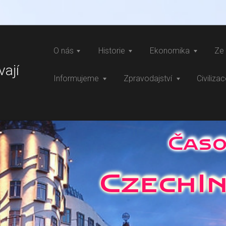
O nás
Historie
Ekonomika
Ze 
vají
Informujeme
Zpravodajství
Civiliza