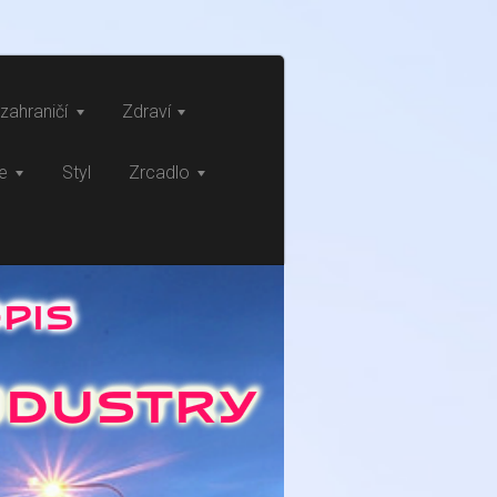
zahraničí
Zdraví
ce
Styl
Zrcadlo