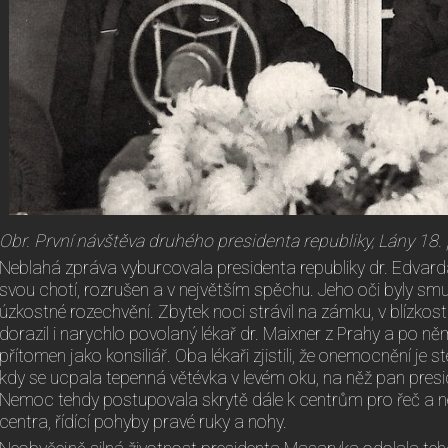
Obr. První návštěva druhého presidenta republiky, Lány 18
Neblahá zpráva vyburcovala presidenta republiky dr. Edvarda 
svou chotí, rozrušen a v největším spěchu. Jeho oči byly smu
úzkostné rozechvění. Zbytek noci strávil na zámku, v blízko
dorazil i narychlo povolaný lékař dr. Maixner z Prahy a po něm
přítomen jako konsiliář. Oba lékaři zjistili, že onemocnění je 
kdy se ucpala tepenná větévka v levém oku, na něž pan presi
Nemoc tehdy postupovala skrytě dále k centrům pro řeč a 
centra, řídící pohyby pravé ruky a nohy.