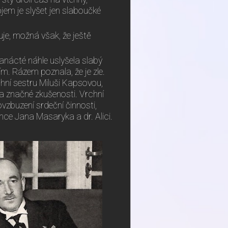
ojem je slyšet jen slaboučké
uje, možná však, že ještě
anácté náhle uslyšela slabý
m. Rázem poznala, že je zle.
hní sestru Miluši Kapsovou,
la značné zkušenosti. Vrchní
vzbuzení srdeční činnosti,
ance Jana Masaryka a dr. Alici.