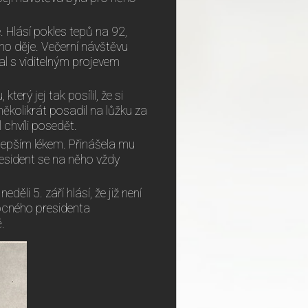
 Hlásí pokles tepů na 92,
o děje. Večerní návštěvu
jal s viditelným projevem
erý jej tak posílil, že si
několikrát posadil na lůžku za
 chvíli posedět.
lepším lékem. Přinášela mu
resident se na něho vždy
ěli 5. září hlásí, že již není
ocného presidenta
.