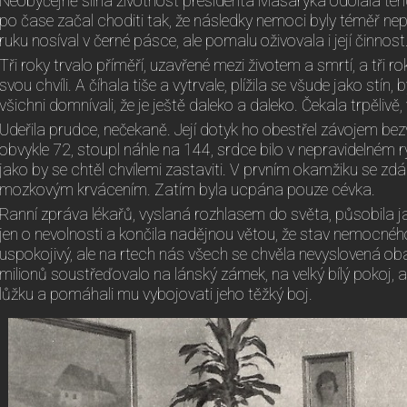
Neobyčejně silná životnost presidenta Masaryka odolala te
po čase začal choditi tak, že následky nemoci byly téměř n
ruku nosíval v černé pásce, ale pomalu oživovala i její činnost
Tři roky trvalo příměří, uzavřené mezi životem a smrtí, a tři r
svou chvíli. A číhala tiše a vytrvale, plížila se všude jako stín,
všichni domnívali, že je ještě daleko a daleko. Čekala trpělivě, v
Udeřila prudce, nečekaně. Její dotyk ho obestřel závojem bez
obvykle 72, stoupl náhle na 144, srdce bilo v nepravidelném 
jako by se chtěl chvílemi zastaviti. V prvním okamžiku se zd
mozkovým krvácením. Zatím byla ucpána pouze cévka.
Ranní zpráva lékařů, vyslaná rozhlasem do světa, působila ja
jen o nevolnosti a končila nadějnou větou, že stav nemocnéh
uspokojivý, ale na rtech nás všech se chvěla nevyslovená obav
milionů soustřeďovalo na lánský zámek, na velký bílý pokoj, a 
lůžku a pomáhali mu vybojovati jeho těžký boj.