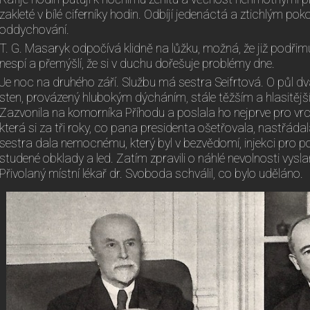
zakleté v bílé ciferníky hodin. Odbíjí jedenáctá a ztichlým pok
oddychování.
T. G. Masaryk odpočívá klidně na lůžku, možná, že již podřim
nespí a přemýšlí, že si v duchu dořešuje problémy dne.
Je noc na druhého září. Službu má sestra Seifrtová. O půl dv
sten, provázený hlubokým dýcháním, stále těžším a hlasitější
Zazvonila na komorníka Příhodu a poslala ho nejprve pro vrc
která si za tři roky, co pana presidenta ošetřovala, nastřáda
sestra dala nemocnému, který byl v bezvědomí, injekci pro po
studené obklady a led. Zatím zpravili o náhlé nevolnosti vysl
Přivolaný místní lékař dr. Svoboda schválil, co bylo uděláno.