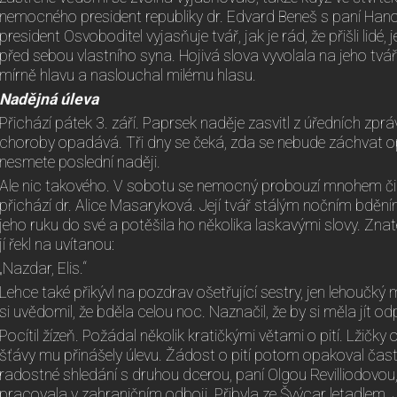
nemocného president republiky dr. Edvard Beneš s paní Hanou
president Osvoboditel vyjasňuje tvář, jak je rád, že přišli lidé, 
před sebou vlastního syna. Hojivá slova vyvolala na jeho tvá
mírně hlavu a naslouchal milému hlasu.
Nadějná úleva
Přichází pátek 3. září. Paprsek naděje zasvitl z úředních zpráv
choroby opadává. Tři dny se čeká, zda se nebude záchvat 
nesmete poslední naději.
Ale nic takového. V sobotu se nemocný probouzí mnohem čile
přichází dr. Alice Masaryková. Její tvář stálým nočním bdění
jeho ruku do své a potěšila ho několika laskavými slovy. Znat
jí řekl na uvítanou:
„Nazdar, Elis.“
Lehce také přikývl na pozdrav ošetřující sestry, jen lehoučký 
si uvědomil, že bděla celou noc. Naznačil, že by si měla jít o
Pocítil žízeň. Požádal několik kratičkými větami o pití. Lžičk
šťávy mu přinášely úlevu. Žádost o pití potom opakoval čast
radostné shledání s druhou dcerou, paní Olgou Revilliodovou,
pracovala v zahraničním odboji. Přibyla ze Švýcar letadlem. 