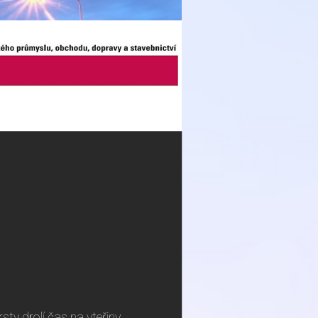
ty drolí čas na vteřiny,