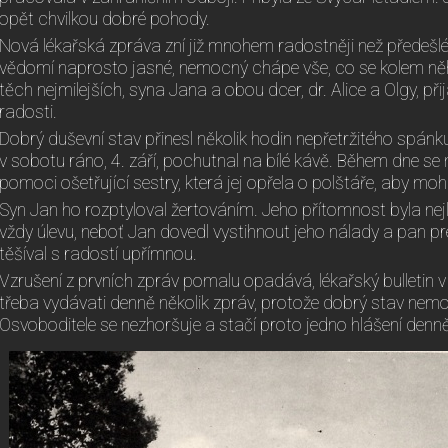
opět chvilkou dobré pohody.
Nová lékařská zpráva zní již mnohem radostněji než předešlé.
vědomí naprosto jasné, nemocný chápe vše, co se kolem něh
těch nejmilejších, syna Jana a obou dcer, dr. Alice a Olgy, při
radosti.
Dobrý duševní stav přinesl několik hodin nepřetržitého spánku, kt
v sobotu ráno, 4. září, pochutnal na bílé kávě. Během dne se 
pomoci ošetřující sestry, která jej opřela o polštáře, aby mohl
Syn Jan ho rozptyloval žertováním. Jeho přítomnost byla nej
vždy úlevu, neboť Jan dovedl vystihnout jeho nálady a pan p
těšíval s radostí upřímnou.
Vzrušení z prvních zpráv pomalu opadává, lékařský bulletin v ned
třeba vydávati denně několik zpráv, protože dobrý stav nem
Osvoboditele se nezhoršuje a stačí proto jedno hlášení denně