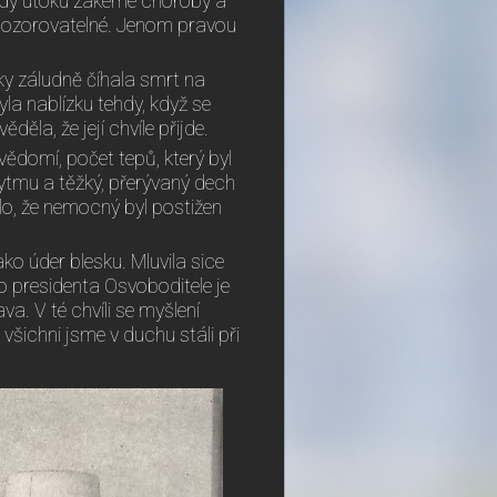
hdy útoku zákeřné choroby a
epozorovatelné. Jenom pravou
.
oky záludně číhala smrt na
 byla nablízku tehdy, když se
ěděla, že její chvíle přijde.
vědomí, počet tepů, který byl
rytmu a těžký, přerývaný dech
álo, že nemocný byl postižen
ko úder blesku. Mluvila sice
o presidenta Osvoboditele je
a. V té chvíli se myšlení
všichni jsme v duchu stáli při