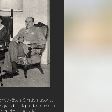
le nás všech. Smrtící nápor se
ep již nebil tak prudce, chvílemi
 odpoledne navštívil