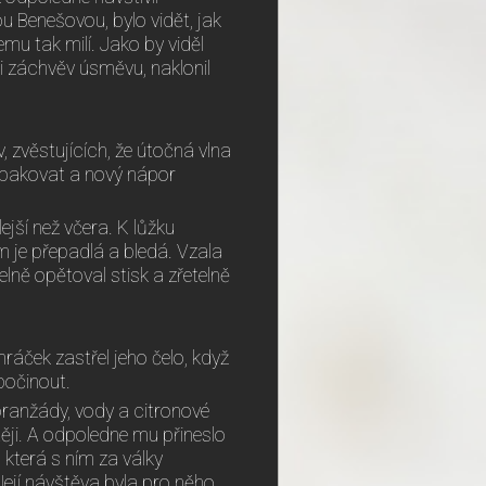
 Benešovou, bylo vidět, jak
jemu tak milí. Jako by viděl
ři záchvěv úsměvu, naklonil
, zvěstujících, že útočná vlna
opakovat a nový nápor
jší než včera. K lůžku
m je přepadlá a bledá. Vzala
elně opětoval stisk a zřetelně
mráček zastřel jeho čelo, když
dpočinout.
y oranžády, vody a citronové
ěji. A odpoledne mu přineslo
 která s ním za války
Její návštěva byla pro něho