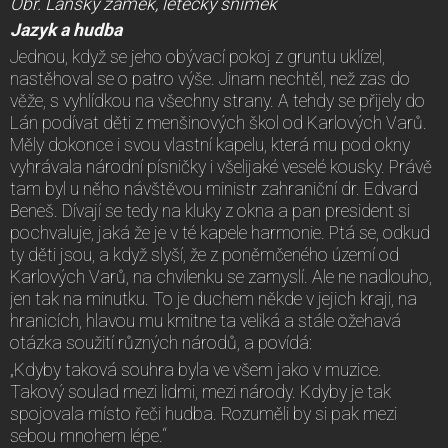
Obr. Lánský zámek, letecký snímek
Jazyk a hudba
Jednou, když se jeho obývací pokoj z gruntu uklízel,
nastěhoval se o patro výše. Jinam nechtěl, než zas do
věže, s vyhlídkou na všechny strany. A tehdy se přijely do
Lán podívat děti z menšinových škol od Karlových Varů.
Měly dokonce i svou vlastní kapelu, která mu pod okny
vyhrávala národní písničky i všelijaké veselé kousky. Právě
tam byl u něho návštěvou ministr zahraniční dr. Edvard
Beneš. Dívají se tedy na kluky z okna a pan president si
pochvaluje, jaká že je v té kapele harmonie. Ptá se, odkud
ty děti jsou, a když slyší, že z poněmčeného území od
Karlových Varů, na chvilenku se zamyslí. Ale ne nadlouho,
jen tak na minutku. To je duchem někde v jejich kraji, na
hranicích, hlavou mu kmitne ta veliká a stále ožehavá
otázka soužití různých národů, a povídá:
„Kdyby taková souhra byla ve všem jako v muzice.
Takový soulad mezi lidmi, mezi národy. Kdyby je tak
spojovala místo řeči hudba. Rozuměli by si pak mezi
sebou mnohem lépe.“