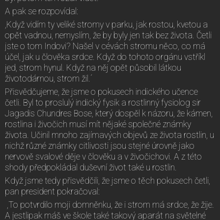
A pak se rozpovídal:
,Když vidím ty veliké stromy v parku, jak rostou, kvetou a
opět vadnou, nemyslím, že by byly jen tak bez života. Četli
jste o tom Indovi? Našel v cévách stromu něco, co má
účel, jak u člověka srdce. Když do tohoto orgánu vstříkl
jed, strom hynul. Když na něj opět působil látkou
životodárnou, strom žil.´
Přisvědčujeme, že jsme o pokusech indického učence
četli. Byl to proslulý indický fysik a rostlinný fysiolog sir
Jagadis Chundres Bose, který dospěl k názoru, že kámen,
rostlina i živočich musí mít nějaké společné známky
života. Učinil mnoho zajímavých objevů ze života rostlin, u
nichž různé známky citlivosti jsou stejné úrovně jako
nervově svalové děje v člověku a v živočichovi. A z této
shody předpokládal duševní život také u rostlin.
Když jsme tedy přisvědčili, že jsme o těch pokusech četli,
pan president pokračoval:
,To potvrdilo moji domněnku, že i strom má srdce, že žije.
A jestlipak máš ve škole také takový aparát na světelné