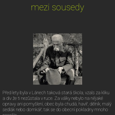
mezi sousedy
Před lety byla v Lánech taková stará škola, vzals za kliku
a div že ti nezůstala v ruce. Za války nebylo na nějaké
opravy ani pomyšlení, obec byla chudá, havíř, dělník, malý
sedlák nebo domkář; tak se do obecní pokladny mnoho