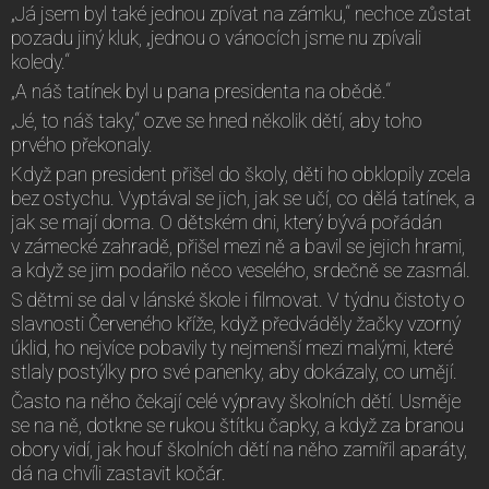
„Já jsem byl také jednou zpívat na zámku,“ nechce zůstat
pozadu jiný kluk, „jednou o vánocích jsme nu zpívali
koledy.“
„A náš tatínek byl u pana presidenta na obědě.“
„Jé, to náš taky,“ ozve se hned několik dětí, aby toho
prvého překonaly.
Když pan president přišel do školy, děti ho obklopily zcela
bez ostychu. Vyptával se jich, jak se učí, co dělá tatínek, a
jak se mají doma. O dětském dni, který bývá pořádán
v zámecké zahradě, přišel mezi ně a bavil se jejich hrami,
a když se jim podařilo něco veselého, srdečně se zasmál.
S dětmi se dal v lánské škole i filmovat. V týdnu čistoty o
slavnosti Červeného kříže, když předváděly žačky vzorný
úklid, ho nejvíce pobavily ty nejmenší mezi malými, které
stlaly postýlky pro své panenky, aby dokázaly, co umějí.
Často na něho čekají celé výpravy školních dětí. Usměje
se na ně, dotkne se rukou štítku čapky, a když za branou
obory vidí, jak houf školních dětí na něho zamířil aparáty,
dá na chvíli zastavit kočár.