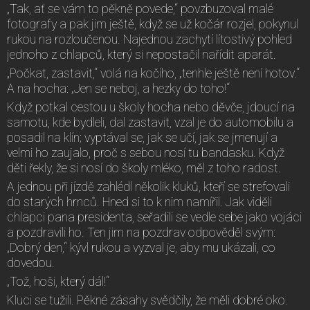
„Tak, ať se vám to pěkně povede,“ povzbuzoval malé
fotografy a pak jim ještě, když se už kočár rozjel, pokynul
rukou na rozloučenou. Najednou zachytí lítostivý pohled
jednoho z chlapců, který si nepostačil nařídit aparát.
„Počkat, zastavit,“ volá na kočího, „tenhle ještě není hotov.“
A na hocha: „Jen se neboj, a hezky do toho!“
Když potkal cestou u školy hocha nebo děvče, jdoucí na
samotu, kde bydleli, dal zastavit, vzal je do automobilu a
posadil na klín; vyptával se, jak se učí, jak se jmenují a
velmi ho zaujalo, proč s sebou nosí tu bandasku. Když
děti řekly, že si nosí do školy mléko, měl z toho radost.
A jednou při jízdě zahlédl několik kluků, kteří se strefovali
do starých hrnců. Hned si to k nim namířil. Jak viděli
chlapci pana presidenta, seřadili se vedle sebe jako vojáci
a pozdravili ho. Ten jim na pozdrav odpověděl svým:
„Dobrý den,“ kývl rukou a vyzval je, aby mu ukázali, co
dovedou.
„Tož, hoši, který dál!“
Kluci se tužili. Pěkné zásahy svědčily, že měli dobré oko.