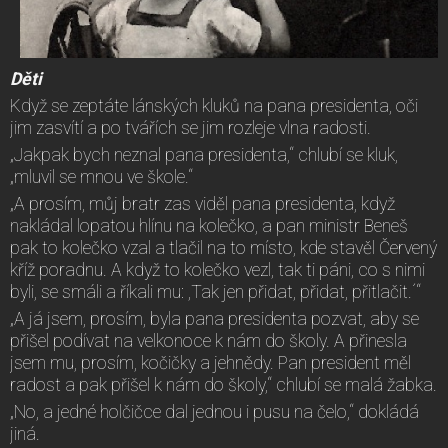
Děti
Když se zeptáte lánských kluků na pana presidenta, oči
jim zasvítí a po tvářích se jim rozleje vlna radosti.
„Jakpak bych neznal pana presidenta,“ chlubí se kluk,
„mluvil se mnou ve škole.“
„A prosím, můj bratr zas viděl pana presidenta, když
nakládal lopatou hlínu na kolečko, a pan ministr Beneš
pak to kolečko vzal a tlačil na to místo, kde stavěl Červený
kříž poradnu. A když to kolečko vezl, tak ti páni, co s nimi
byli, se smáli a říkali mu: ,Tak jen přidat, přidat, přitlačit.´“
„A já jsem, prosím, byla pana presidenta pozvat, aby se
přišel podívat na velkonoce k nám do školy. A přinesla
jsem mu, prosím, kočičky a jehnědy. Pan president měl
radost a pak přišel k nám do školy,“ chlubí se malá žabka.
„No, a jedné holčičce dal jednou i pusu na čelo,“ dokládá
jiná.