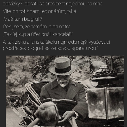
obrázky?´ obrátil se president najednou na mne.
Víte, on totiž nám, legionářům, tyká.
,Máš tam biograf?´
Řekl jsem, že nemám, a on nato:
,Tak jej kup a účet pošli kanceláři!´
A tak získala lánská škola nejmodernější vyučovací
prostředek: biograf se zvukovou aparaturou.“