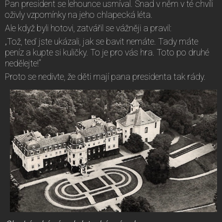
Pan president se lehounce usmíval. Snad v něm v té chvíli
oživly vzpomínky na jeho chlapecká léta.
Ale když byli hotovi, zatvářil se vážněji a pravil:
„Tož, teď jste ukázali, jak se bavit nemáte. Tady máte
peníz a kupte si kuličky. To je pro vás hra. Toto po druhé
nedělejte!“
Proto se nedivte, že děti mají pana presidenta tak rády.