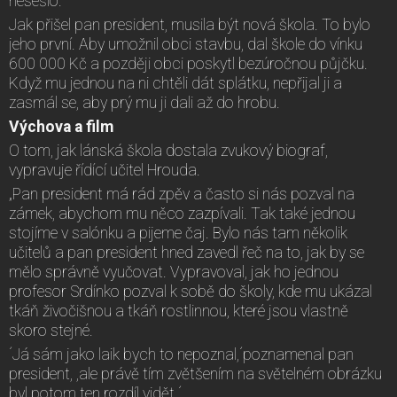
nesešlo.
Jak přišel pan president, musila být nová škola. To bylo
jeho první. Aby umožnil obci stavbu, dal škole do vínku
600 000 Kč a později obci poskytl bezúročnou půjčku.
Když mu jednou na ni chtěli dát splátku, nepřijal ji a
zasmál se, aby prý mu ji dali až do hrobu.
Výchova a film
O tom, jak lánská škola dostala zvukový biograf,
vypravuje řídící učitel Hrouda.
„Pan president má rád zpěv a často si nás pozval na
zámek, abychom mu něco zazpívali. Tak také jednou
stojíme v salónku a pijeme čaj. Bylo nás tam několik
učitelů a pan president hned zavedl řeč na to, jak by se
mělo správně vyučovat. Vypravoval, jak ho jednou
profesor Srdínko pozval k sobě do školy, kde mu ukázal
tkáň živočišnou a tkáň rostlinnou, které jsou vlastně
skoro stejné.
´Já sám jako laik bych to nepoznal,´poznamenal pan
president, ,ale právě tím zvětšením na světelném obrázku
byl potom ten rozdíl vidět.´