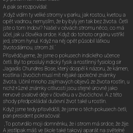
A pak se rozpovídal:
,Když vidím ty veliké stromy v parku, jak rostou, kvetou a
opět vadnou, nemyslím, že by byly jen tak bez života. Četli
jste o tom Indovi? Našel v cévách stromu něco, co má
účel, jak u člověka srdce. Když do tohoto orgánu vstříkl
jed, strom hynul. Když na něj opět působil látkou
životodárnou, strom žil.´
Přisvědčujeme, že jsme o pokusech indického učence
četli. Byl to proslulý indický fysik a rostlinný fysiolog sir
Jagadis Chundres Bose, který dospěl k názoru, že kámen,
rostlina i živočich musí mít nějaké společné známky
života. Učinil mnoho zajímavých objevů ze života rostlin, u
nichž různé známky citlivosti jsou stejné úrovně jako
nervově svalové děje v člověku a v živočichovi. A z této
shody předpokládal duševní život také u rostlin.
Když jsme tedy přisvědčili, že jsme o těch pokusech četli,
pan president pokračoval:
,To potvrdilo moji domněnku, že i strom má srdce, že žije.
A jestlipak máš ve škole také takový aparát na světelné