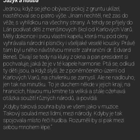
Jazyk a hudba
Jednou, když se jeho obývací pokoj z gruntu uklízel,
nastěhoval se o patro výše. Jinam nechtěl, než zas do
věže, s vyhlídkou na všechny strany. A tehdy se přijely do
Lán podívat děti z menšinových škol od Karlových Varů.
Měly dokonce i svou vlastní kapelu, která mu pod okny
vyhrávala národní písničky i všelijaké veselé kousky. Právě
tam byl u něho návštěvou ministr zahraniční dr. Edvard
Beneš. Dívají se tedy na kluky z okna a pan president si
pochvaluje, jaká že je v té kapele harmonie. Ptá se, odkud
ty děti jsou, a když slyší, že z poněmčeného území od
Karlových Varů, na chvilenku se zamyslí. Ale ne nadlouho,
jen tak na minutku. To je duchem někde v jejich kraji, na
hranicích, hlavou mu kmitne ta veliká a stále ožehavá
otázka soužití různých národů, a povídá:
„Kdyby taková souhra byla ve všem jako v muzice.
Takový soulad mezi lidmi, mezi národy. Kdyby je tak
spojovala místo řeči hudba. Rozuměli by si pak mezi
sebou mnohem lépe.“