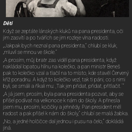
Děti
Když se zeptáte lánských kluků na pana presidenta, oči
jim zasvítí a po tvářích se jim rozleje vlna radosti.
„Jakpak bych neznal pana presidenta,“ chlubí se kluk,
„mluvil se mnou ve škole.“
„A prosím, můj bratr zas viděl pana presidenta, když
nakládal lopatou hlínu na kolečko, a pan ministr Beneš
pak to kolečko vzal a tlačil na to místo, kde stavěl Červený
kříž poradnu. A když to kolečko vezl, tak ti páni, co s nimi
byli, se smáli a říkali mu: ,Tak jen přidat, přidat, přitlačit.´“
„A já jsem, prosím, byla pana presidenta pozvat, aby se
přišel podívat na velkonoce k nám do školy. A přinesla
jsem mu, prosím, kočičky a jehnědy. Pan president měl
radost a pak přišel k nám do školy,“ chlubí se malá žabka.
„No, a jedné holčičce dal jednou i pusu na čelo,“ dokládá
jiná.