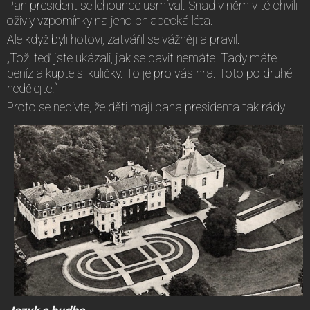
Pan president se lehounce usmíval. Snad v něm v té chvíli
oživly vzpomínky na jeho chlapecká léta.
Ale když byli hotovi, zatvářil se vážněji a pravil:
„Tož, teď jste ukázali, jak se bavit nemáte. Tady máte
peníz a kupte si kuličky. To je pro vás hra. Toto po druhé
nedělejte!“
Proto se nedivte, že děti mají pana presidenta tak rády.