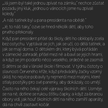
„Já jsem byl také jednou zpívat na zámku,“ nechce zůstat
pozadu jiný kluk, „jednou o vánocích jsme nu zpívali
koledy.“
„A náš tatínek byl u pana presidenta na obědě.“
„Jé, to náš taky,“ ozve se hned několik dětí, aby toho
prvého překonaly.
Když pan president přišel do školy, děti ho obklopily zcela
bez ostychu. Vyptával se jich, jak se učí, co dělá tatínek, a
jak se mají doma. O dětském dni, který bývá pořádán
v zámecké zahradě, přišel mezi ně a bavil se jejich hrami,
a když se jim podařilo něco veselého, srdečně se zasmál.
S dětmi se dal v lánské škole i filmovat. V týdnu čistoty o
slavnosti Červeného kříže, když předváděly žačky vzorný
úklid, ho nejvíce pobavily ty nejmenší mezi malými, které
stlaly postýlky pro své panenky, aby dokázaly, co umějí.
Často na něho čekají celé výpravy školních dětí. Usměje
se na ně, dotkne se rukou štítku čapky, a když za branou
obory vidí, jak houf školních dětí na něho zamířil aparáty,
dá na chvíli zastavit kočár.