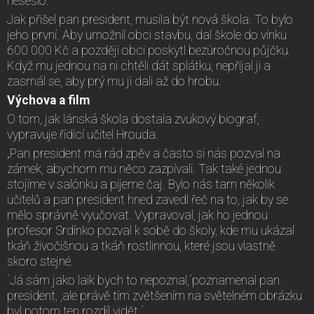
nesešlo.
Jak přišel pan president, musila být nová škola. To bylo
jeho první. Aby umožnil obci stavbu, dal škole do vínku
600 000 Kč a později obci poskytl bezúročnou půjčku.
Když mu jednou na ni chtěli dát splátku, nepřijal ji a
zasmál se, aby prý mu ji dali až do hrobu.
Výchova a film
O tom, jak lánská škola dostala zvukový biograf,
vypravuje řídící učitel Hrouda.
„Pan president má rád zpěv a často si nás pozval na
zámek, abychom mu něco zazpívali. Tak také jednou
stojíme v salónku a pijeme čaj. Bylo nás tam několik
učitelů a pan president hned zavedl řeč na to, jak by se
mělo správně vyučovat. Vypravoval, jak ho jednou
profesor Srdínko pozval k sobě do školy, kde mu ukázal
tkáň živočišnou a tkáň rostlinnou, které jsou vlastně
skoro stejné.
´Já sám jako laik bych to nepoznal,´poznamenal pan
president, ,ale právě tím zvětšením na světelném obrázku
byl potom ten rozdíl vidět.´