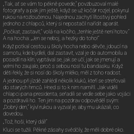
„Tak, ať se vám to pěkně povede,“ povzbuzoval malé
fotografy a pak jim ještě, když se už kočár rozjel, pokynul
rukou na rozloučenou. Najednou zachytí lítostivý pohled
jednoho z chlapců, který si nepostačil nařídit aparát.
„Počkat, zastavit,“ volá na kočího, „tenhle ještě není hotov.“
A na hocha: „Jen se neboj, a hezky do toho!“
Když potkal cestou u školy hocha nebo děvče, jdoucí na
samotu, kde bydleli, dal zastavit, vzal je do automobilu a
posadil na klín; vyptával se, jak se učí, jak se jmenují a
velmi ho zaujalo, proč s sebou nosí tu bandasku. Když
děti řekly, že si nosí do školy mléko, měl z toho radost.
A jednou při jízdě zahlédl několik kluků, kteří se strefovali
do starých hrnců. Hned si to k nim namířil. Jak viděli
chlapci pana presidenta, seřadili se vedle sebe jako vojáci
a pozdravili ho. Ten jim na pozdrav odpověděl svým:
„Dobrý den,“ kývl rukou a vyzval je, aby mu ukázali, co
dovedou.
„Tož, hoši, který dál!“
Kluci se tužili. Pěkné zásahy svědčily, že měli dobré oko.