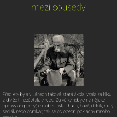
mezi sousedy
Před lety byla v Lánech taková stará škola, vzals za kliku
a div že ti nezůstala v ruce. Za války nebylo na nějaké
opravy ani pomyšlení, obec byla chudá, havíř, dělník, malý
sedlák nebo domkář; tak se do obecní pokladny mnoho