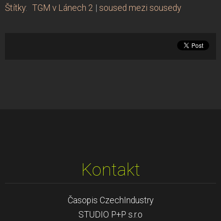
Štítky
:
TGM v Lánech 2
|
soused mezi sousedy
Kontakt
Časopis CzechIndustry
STUDIO P+P s.r.o