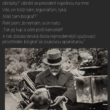
obrázky?´ obrátil se president najednou na mne.
Víte, on totiž nám, legionářům, tyká.
,Máš tam biograf?´
Řekl jsem, že nemám, a on nato:
,Tak jej kup a účet pošli kanceláři!´
A tak získala lánská škola nejmodernější vyučovací
prostředek: biograf se zvukovou aparaturou.“