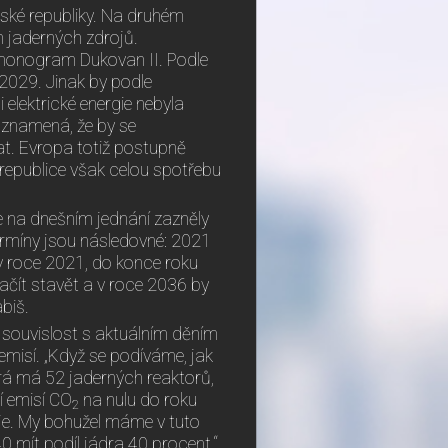
eské republiky. Na druhém
h jaderných zdrojů.
rmonogram Dukovan II. Podle
2029. Jinak by podle
elektrické energie nebyla
 znamená, že by se
at. Evropa totiž postupně
é republice však celou spotřebu
že na dnešním jednání zazněly
ermíny jsou následovné: 2021
v roce 2021, do konce roku
ačít stavět a v roce 2036 by
biš.
souvislost s aktuálním děním
misí. „Když se podíváme, jak
erá má 52 jaderných reaktorů,
ní emisí CO
na nulu do roku
2
je. My bohužel máme v tuto
0 mít podíl jádra 40 procent,“