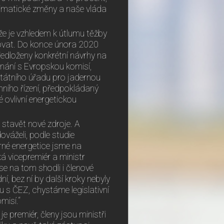
klimatické změny a naše vláda
že je vzhledem k útlumu těžby
ržovat. Do konce února 2020
edloženy konkrétní návrhy na
dnání s Evropskou komisí,
tátního úřadu pro jadernou
ního řízení, předpokládaný
é ovlivní energetickou
 stavět nové zdroje. A
ováželi, podle studie
rné energetice jsme na
ká vicepremiér a ministr
e na tom shodli i členové
, bez ní by další kroky nebyly
 s ČEZ, chystáme legislativní
misí.“
 premiér, členy jsou ministři