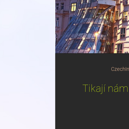
CzechIn
Tikají nám