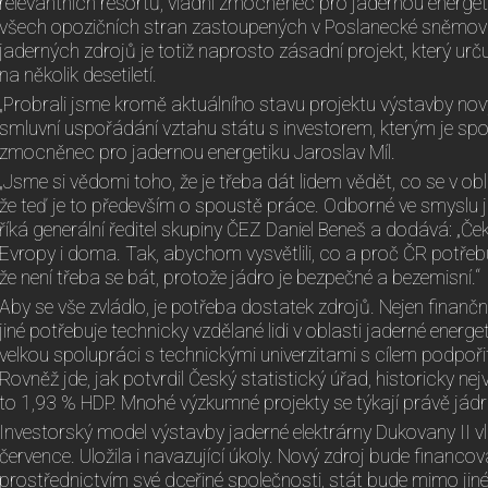
relevantních resortů, vládní zmocněnec pro jadernou energet
všech opozičních stran zastoupených v Poslanecké sněmov
jaderných zdrojů je totiž naprosto zásadní projekt, který ur
na několik desetiletí.
„Probrali jsme kromě aktuálního stavu projektu výstavby no
smluvní uspořádání vztahu státu s investorem, kterým je spol
zmocněnec pro jadernou energetiku Jaroslav Míl.
„Jsme si vědomi toho, že je třeba dát lidem vědět, co se v obl
že teď je to především o spoustě práce. Odborné ve smyslu j
říká generální ředitel skupiny ČEZ Daniel Beneš a dodává: „
Evropy i doma. Tak, abychom vysvětlili, co a proč ČR potřeb
že není třeba se bát, protože jádro je bezpečné a bezemisní.“
Aby se vše zvládlo, je potřeba dostatek zdrojů. Nejen finanč
jiné potřebuje technicky vzdělané lidi v oblasti jaderné energ
velkou spolupráci s technickými univerzitami s cílem podpoři
Rovněž jde, jak potvrdil Český statistický úřad, historicky ne
to 1,93 % HDP. Mnohé výzkumné projekty se týkají právě jád
Investorský model výstavby jaderné elektrárny Dukovany II vl
července. Uložila i navazující úkoly. Nový zdroj bude financ
prostřednictvím své dceřiné společnosti, stát bude mimo jiné