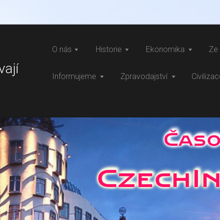
O nás
Historie
Ekonomika
Ze 
vají
Informujeme
Zpravodajství
Civiliza