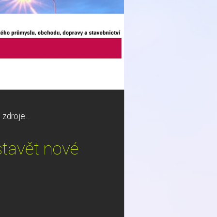
 zdroje…
stavět nové