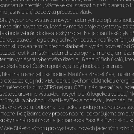
konstatuje premiér. „Máme velkou starost o naši planetu, o 
má jasný plán,“ podotýká předseda vlády.
Stálý výbor pro výstavbu nových jaderných zdrojů se shodl, 
třeba eliminovat rizika, která by mohla projekt výstavby zd
tak bude vybrán dodavatelský model. Na jednání také byly př
úpravu stavební legislativy, schválen postup notifikačních je
prodiskutován termín předpokládaného vydání povolení od S
bezpečnost k umístění jaderného zdroje, harmonogram územ
termín vyhlášení výběrového řízení aj. Řada dílčích úkolů, kter
soběstačnost České republiky, a tedy budoucí generace.
„Tikají nám energetické hodiny. Není čas ztrácet čas, musíme
protože zdroje jinde v EU, odkud bychom elektrickou energii d
přiměřenosti z dílny ČEPS nejsou, OZE u nás nestačí a v jade
světové úrovni, je výstavba nových bloků logickou volbou,“ ří
průmyslu a obchodu Karel Havlíček a dodává: „Jsem rád, že s
Stálého výboru. Odborná i politická shoda je naprosto zásadní
možné. Rozjíždíme celý proces naplno, dokončujeme smlouvu
kroky na národní úrovni a jednáme současně s Evropskou ko
V čele Stálého výboru pro výstavbu nových jaderných zdrojů je