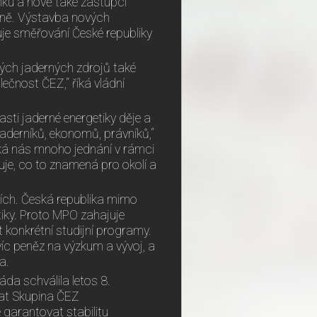
iku a nově také zástupci
ně. Výstavba nových
čuje směřování České republiky
vých jaderných zdrojů také
ečnost ČEZ,“ říká vládní
asti jaderné energetiky děje a
aderníků, ekonomů, právníků,“
Čeká nás mnoho jednání v rámci
uje, co to znamená pro okolí a
ních. Česká republika mimo
etiky. Proto MPO zahajuje
t konkrétní studijní programy.
jvíc peněz na výzkum a vývoj, a
ra.
áda schválila letos 8.
ovat Skupina ČEZ
 garantovat stabilitu