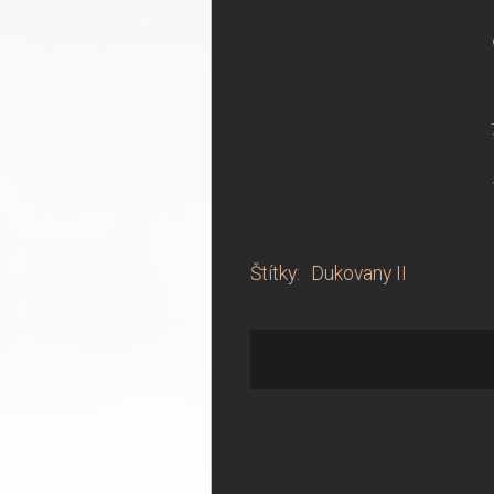
Štítky
:
Dukovany II