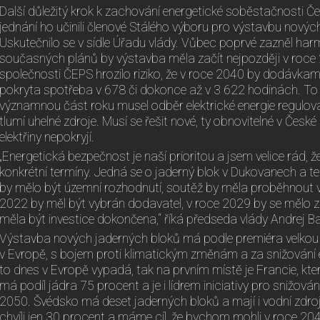
Další důležitý krok k zachování energetické soběstačnosti Č
jednání ho učinili členové Stálého výboru pro výstavbu novýc
Uskutečnilo se v sídle Úřadu vlády. Vůbec poprvé zazněl ha
současných plánů by výstavba měla začít nejpozději v roce 
společnosti ČEPS hrozilo riziko, že v roce 2040 by dodávkami 
pokryta spotřeba v 678 či dokonce až v 3 622 hodinách. To
významnou část roku musel odběr elektrické energie regulov
tlumí uhelné zdroje. Musí se řešit nové, ty obnovitelné v Česk
elektřiny nepokryjí.
„Energetická bezpečnost je naší prioritou a jsem velice rád, 
konkrétní termíny. Jedná se o jaderný blok v Dukovanech a t
by mělo být územní rozhodnutí, soutěž by měla proběhnout 
2022 by měl být vybrán dodavatel, v roce 2029 by se mělo z
měla být investice dokončena,“ říká předseda vlády Andrej Ba
Výstavba nových jaderných bloků má podle premiéra velkou 
v Evropě, s bojem proti klimatickým změnám a za snižování e
to dnes v Evropě vypadá, tak na prvním místě je Francie, kt
má podíl jádra 75 procent a je i lídrem iniciativy pro snižová
2050. Švédsko má deset jaderných bloků a mají i vodní zdro
chvíli jen 30 procent a máme cíl, že bychom mohli v roce 204