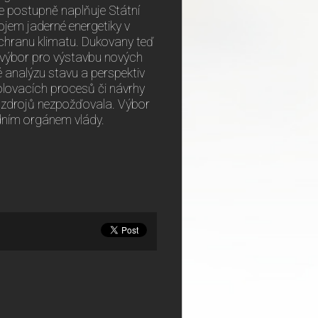
se postupně naplňuje Státní
ojem jaderné energetiky v
ochranu klimatu. Dukovany teď
ý výbor pro výstavbu nových
 analýzu stavu a perspektiv
volovacích procesů či návrhy
h zdrojů nezpožďovala. Výbor
dním orgánem vlády.