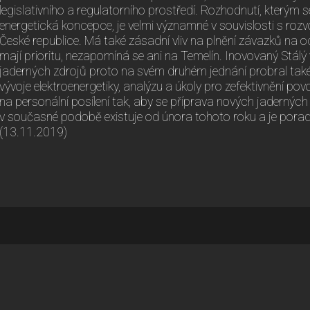
legislativního a regulatorního prostředí. Rozhodnutí, kterým 
energetická koncepce, je velmi významné v souvislosti s rozv
České republice. Má také zásadní vliv na plnění závazků na 
mají prioritu, nezapomíná se ani na Temelín. Inovovaný Stál
jaderných zdrojů proto na svém druhém jednání probral také
vývoje elektroenergetiky, analýzu a úkoly pro zefektivnění po
na personální posílení tak, aby se příprava nových jadernýc
v současné podobě existuje od února tohoto roku a je pora
(13.11.2019)