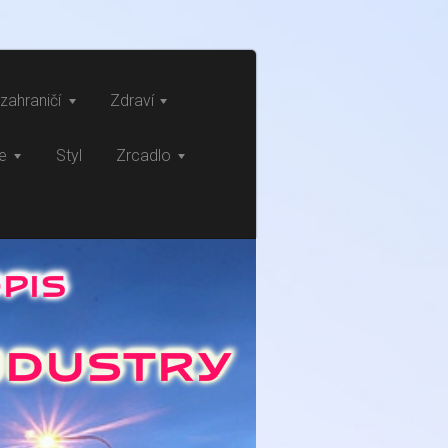
zahraničí
Zdraví
ce
Styl
Zrcadlo