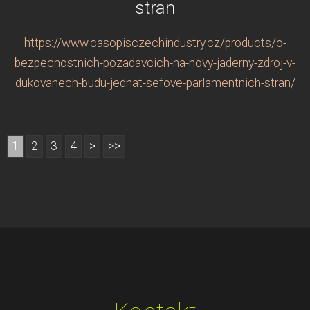
stran
https://www.casopisczechindustry.cz/products/o-
bezpecnostnich-pozadavcich-na-novy-jaderny-zdroj-v-
dukovanech-budu-jednat-sefove-parlamentnich-stran/
1
2
3
4
>
>>