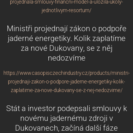
projednala-smlouvy-financni-model-a-ulozila-ukoly-
jednotlivym-resortum/
Ministři projednají zákon o podpoře
jaderné energetiky. Kolik zaplatíme
za nové Dukovany, se z něj
nedozvíme
https://www.casopisczechindustry.cz/products/ministri-
projednaji-zakon-o-podpore-jaderne-energetiky-kolik-
zaplatime-za-nove-dukovany-se-z-nej-nedozvime/
Stát a investor podepsali smlouvy k
novému jadernému zdroji v
Dukovanech, začíná další fáze