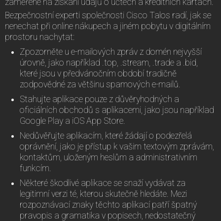
zaměřené na získání údajů o účtech a kreditních kartách.
Bezpečnostní experti společnosti Cisco Talos radí, jak se
nenechat při online nákupech a jiném pobytu v digitálním
prostoru nachytat:
Zpozorněte u e-mailových zpráv z domén nejvyšší
úrovně, jako například .top, .stream, .trade a .bid,
které jsou v předvánočním období tradičně
zodpovědné za většinu spamových e-mailů.
Stahujte aplikace pouze z důvěryhodných a
oficiálních obchodů s aplikacemi, jako jsou například
Google Play a iOS App Store.
Nedůvěřujte aplikacím, které žádají o podezřelá
oprávnění, jako je přístup k vašim textovým zprávám,
kontaktům, uloženým heslům a administrativním
funkcím.
Některé škodlivé aplikace se snaží vydávat za
legitimní verzi té, kterou skutečně hledáte. Mezi
rozpoznávací znaky těchto aplikací patří špatný
pravopis a gramatika v popisech, nedostatečný