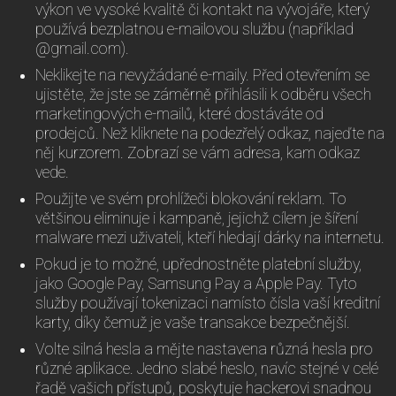
výkon ve vysoké kvalitě či kontakt na vývojáře, který
používá bezplatnou e-mailovou službu (například
@gmail.com).
Neklikejte na nevyžádané e-maily. Před otevřením se
ujistěte, že jste se záměrně přihlásili k odběru všech
marketingových e-mailů, které dostáváte od
prodejců. Než kliknete na podezřelý odkaz, najeďte na
něj kurzorem. Zobrazí se vám adresa, kam odkaz
vede.
Použijte ve svém prohlížeči blokování reklam. To
většinou eliminuje i kampaně, jejichž cílem je šíření
malware mezi uživateli, kteří hledají dárky na internetu.
Pokud je to možné, upřednostněte platební služby,
jako Google Pay, Samsung Pay a Apple Pay. Tyto
služby používají tokenizaci namísto čísla vaší kreditní
karty, díky čemuž je vaše transakce bezpečnější.
Volte silná hesla a mějte nastavena různá hesla pro
různé aplikace. Jedno slabé heslo, navíc stejné v celé
řadě vašich přístupů, poskytuje hackerovi snadnou