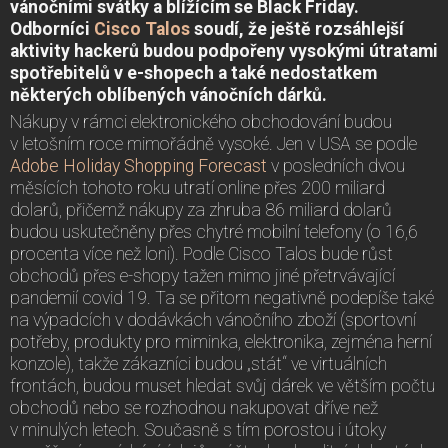
vánočními svátky a blížícím se Black Friday.
Odborníci
Cisco Talos
soudí, že ještě rozsáhlejší
aktivity hackerů budou podpořeny vysokými útratami
spotřebitelů v e-shopech a také nedostatkem
některých oblíbených vánočních dárků.
Nákupy v rámci elektronického obchodování budou
v letošním roce mimořádně vysoké. Jen v USA se podle
Adobe Holiday Shopping Forecast
v posledních dvou
měsících tohoto roku utratí online přes 200 miliard
dolarů, přičemž nákupy za zhruba 86 miliard dolarů
budou uskutečněny přes chytré mobilní telefony (o 16,6
procenta více než loni). Podle Cisco Talos bude růst
obchodů přes e-shopy tažen mimo jiné přetrvávající
pandemií covid 19. Ta se přitom negativně podepíše také
na výpadcích v dodávkách vánočního zboží (sportovní
potřeby, produkty pro miminka, elektronika, zejména herní
konzole), takže zákazníci budou „stát“ ve virtuálních
frontách, budou muset hledat svůj dárek ve větším počtu
obchodů nebo se rozhodnou nakupovat dříve než
v minulých letech. Současně s tím porostou i útoky