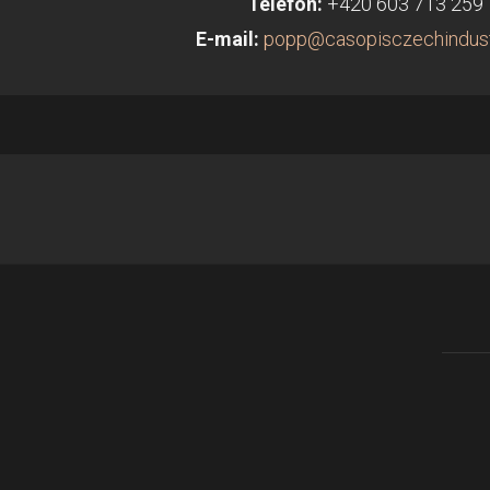
Telefon:
+420 603 713 259
E-mail:
popp@casopisczechindust