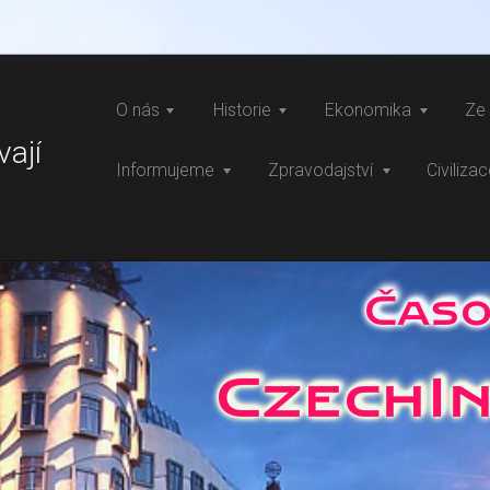
O nás
Historie
Ekonomika
Ze 
vají
Informujeme
Zpravodajství
Civiliza