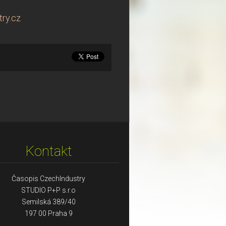
ry.cz
Kontakt
Časopis CzechIndustry
STUDIO P+P s.r.o
Semilská 389/40
197 00 Praha 9