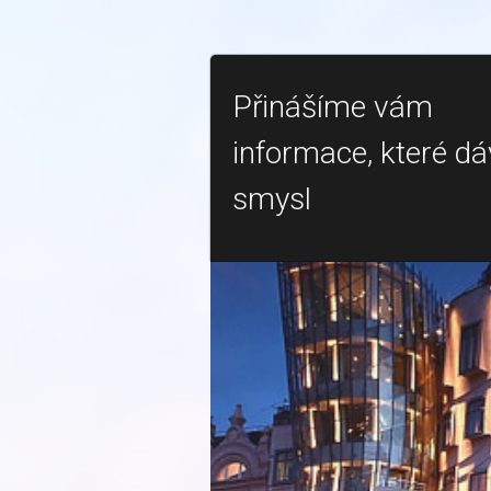
Přinášíme vám
informace, které dá
smysl