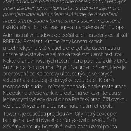
která na dolním podlaží nabídne pohled do tří světových
stran. Zároveň jsme v kontaktu i s vážnými zájemci o
pronájem kanceláří a předpokládáme, že dokončení
hrubé stavby bude v tomto směru dalším impulsem,“
říká Kateřina Holická, leasingová manažerka AFI Europe.
Administrativní budova od počátku cílí na zelený certifikát
BREEAM Excellent. Kromě řady konstrukčních
a technických prvků v duchu energetické úspornosti a
udržitelné výstavby je zajímavá také svou architekturou.
Některá z navrhovaných řešení, která pochází z dílny CMC
Architects, jsou patrná již nyní. Na úrovni přízemí, které je
orientované do Kolbenovy ulice, se rýsuje velkorysá
vstupní hala stoupající do výšky dvou pater. Kromě
recepce zde budou umístěny obchody a také restaurace.
Naopak na střeše vznikne prostorná venkovní terasa s
jedinečnými výhledy do okolí: na Pražský hrad, Žižkovskou
věž a další významná panoramata naší metropole.
Tower A je součástí projektu AFI City, který developer
buduje na území bývalého průmyslového areálu ČKD
Slévárny a Moury. Rozsáhlá revitalizace území počítá