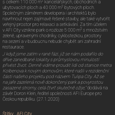
2
s celkem 110 000 m
kancelářských, obchodních a
2
ubytovacích ploch a 40 000 m
bytových ploch.
Společným záměrem developera i architektů bylo
navrhnout nejen zajímavě řešené stavby, ale také vytvořit
veřejný prostor pro relaxaci a setkávání. Za tím účelem
2
v AFI City vznikne park o rozloze 5 000 m
s množstvím
zeleně, upravenými chodníky, cyklostezkou, prostory
na sezení a v budoucnu nebude chybět ani zahradní
restaurace.
„I když jsme zatím v rané fázi, již se nám podařilo do
dříve zanedbané lokality s průmyslovou minulostí
přivést život. Denně vidíme proudit lidi od stanice metra
Kolbenova k novým domovům, které našli v rezidenční
části našeho projektu pod názvem Tulipa City. Až se
na jaře zazelená nově dokončený park a povyrostou
zasazené stromy, celá čtvrť skutečně ožije,“
dodává na
závěr Doron Klein, ředitel společnosti AFI Europe pro
Českou republiku. (27.1.2020)
Štítky
:
AFI City