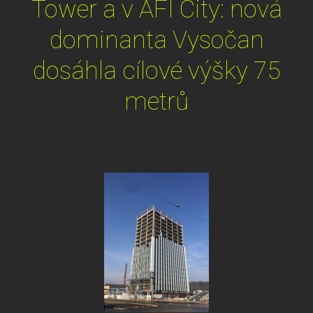
Tower a v AFI City: nová
dominanta Vysočan
dosáhla cílové výšky 75
metrů