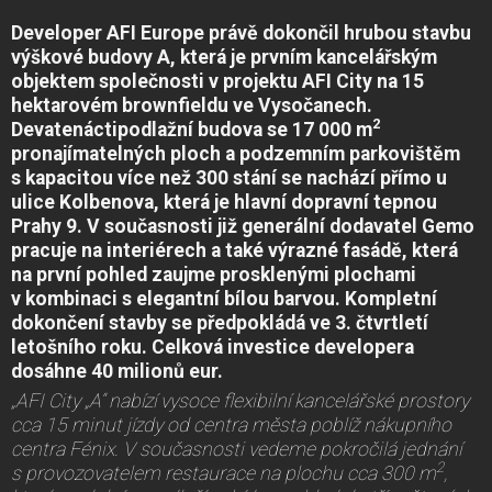
Developer AFI Europe právě dokončil hrubou stavbu
výškové budovy A, která je prvním kancelářským
objektem společnosti v projektu AFI City na 15
hektarovém brownfieldu ve Vysočanech.
2
Devatenáctipodlažní budova se 17 000 m
pronajímatelných ploch a podzemním parkovištěm
s kapacitou více než 300 stání se nachází přímo u
ulice Kolbenova, která je hlavní dopravní tepnou
Prahy 9. V současnosti již generální dodavatel Gemo
pracuje na interiérech a také výrazné fasádě, která
na první pohled zaujme prosklenými plochami
v kombinaci s elegantní bílou barvou. Kompletní
dokončení stavby se předpokládá ve 3. čtvrtletí
letošního roku. Celková investice developera
dosáhne 40 milionů eur.
„AFI City „A“ nabízí vysoce flexibilní kancelářské prostory
cca 15 minut jízdy od centra města poblíž nákupního
centra Fénix. V současnosti vedeme pokročilá jednání
2
s provozovatelem restaurace na plochu cca 300 m
,