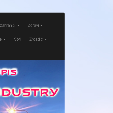
zahraničí
Zdraví
ce
Styl
Zrcadlo