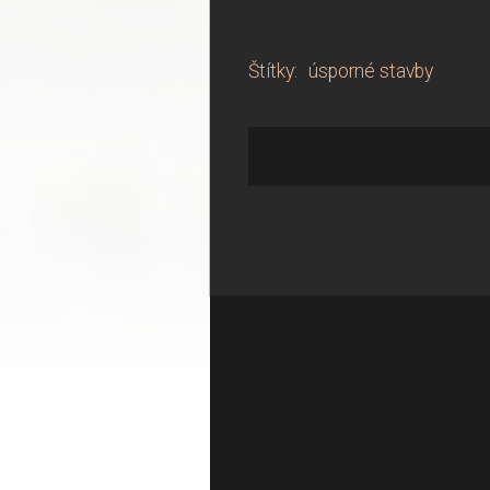
Štítky
:
úsporné stavby