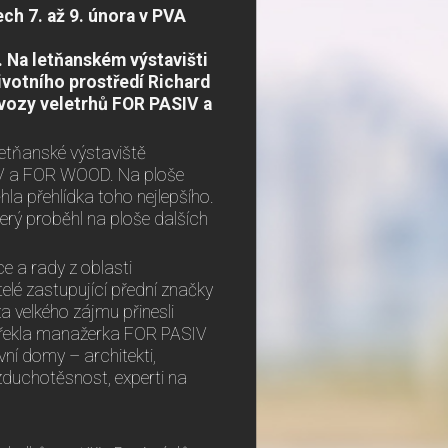
ch 7. až 9. února v PVA
 Na letňanském výstavišti
ivotního prostředí Richard
i vozy veletrhů FOR PASIV a
letňanské výstaviště
IV a FOR WOOD. Na ploše
la přehlídka toho nejlepšího.
terý proběhl na ploše dalších
 a rady z oblasti
elé zastupující přední značky
za velkého zájmu přinesli
“ řekla manažerka FOR PASIV
ní domy – architekti,
 vzduchotěsnost, experti na