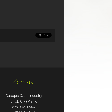
Kontakt
Časopis CzechIndustry
STUDIO P+P s.r.o
Semilská 389/40