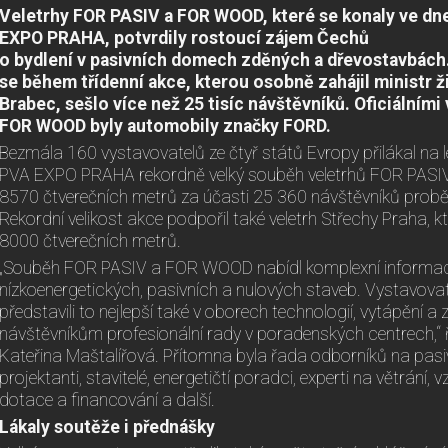
Veletrhy FOR PASIV a FOR WOOD, které se konaly ve dne
EXPO PRAHA, potvrdily rostoucí zájem Čechů
o bydlení v pasivních domech zděných a dřevostavbách.
se během třídenní akce, kterou osobně zahájil ministr ž
Brabec, sešlo více než 25 tisíc návštěvníků. Oficiálním
FOR WOOD byly automobily značky FORD.
Bezmála 160 vystavovatelů ze čtyř států Evropy přilákal na 
PVA EXPO PRAHA rekordně velký souběh veletrhů FOR PAS
8570 čtverečních metrů za účasti 25 360 návštěvníků proběh
Rekordní velikost akce podpořil také veletrh Střechy Praha, k
8000 čtverečních metrů.
„Souběh FOR PASIV a FOR WOOD nabídl komplexní informace
nízkoenergetických, pasivních a nulových staveb. Vystavovat
představili to nejlepší také v oborech technologií, vytápění a 
návštěvníkům profesionální rady v poradenských centrech,
Kateřina Maštalířová. Přítomna byla řada odborníků na pasiv
projektanti, stavitelé, energetičtí poradci, experti na větrání,
dotace a financování a další.
Lákaly soutěže i přednášky