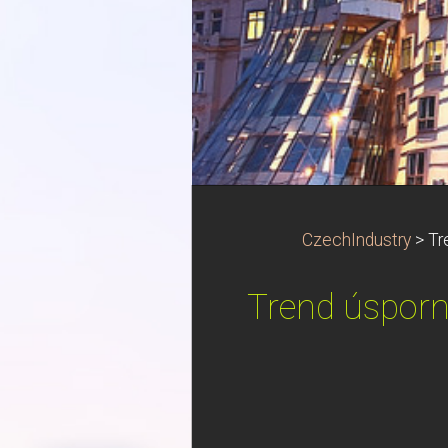
CzechIndustry
>
Tr
Trend úsporný