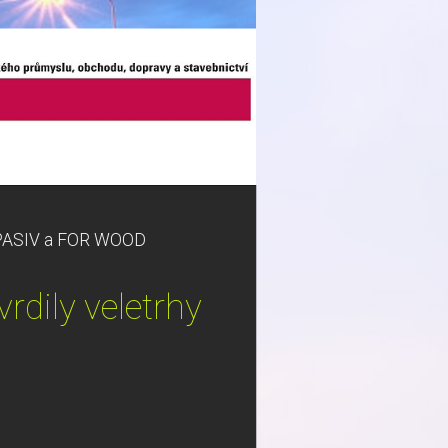
OR PASIV a FOR WOOD
rdily veletrhy