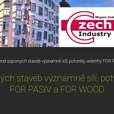
end úsporných staveb významně sílí, potvrdily veletrhy F
ch staveb významně sílí, potv
FOR PASIV a FOR WOOD