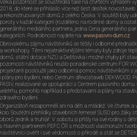
Velká pozornost se soustředila také na čtvrteční vyhlášení 
2018, do které se přihlásilo více než šest desítek novostaveb
a rekonstruovaných domů z celého Česka. V soutěži byly ud
poroty v každé kategorii (rozděleno na rodinné domy a ostat
generálního mediálního partnera, jedna Cena generálního par
kategoriích. Podrobnosti najdete na:
www.pasivni-dum.cz
.
Obrovskému zájmu návštěvníků se těšily i odborné přednášk
a workshopy. Těmi nejatraktivnějšími tématy byly zdroje tep
domů, státní dotace NZÚ a Dešťovka i možné chyby při stav
pozornosti návštěvníků neušlo poradenské centrum FOR WOO
projektanti posloužili jako odborná pomoc návštěvníkům s je
i plány pro bydlení, nebo Centrum dřevostaveb DEKWOOD. 
PASIV, realizované ve spolupráci s Centrem pasivního dom
veletrhu, pomohlo například s představami a plány na stavb
zdravého bydlení.
Organizátoři nezapomněli ani na děti a mládež. Ve čtvrtek a
kolo Soutěžní přehlídky stavebních řemesel SUSO pro žáky 
oborů zedník a truhlář. V sobotu si přišly na své rodiny s d
s hlavním partnerem PEFC ČR s možností vlastnoruční tvorby
návštěvníci ověřit i své vědomosti o přírodě a stát se D