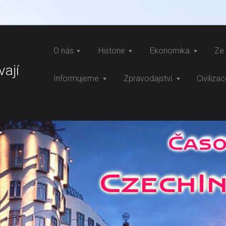
O nás
Historie
Ekonomika
Ze 
vají
Informujeme
Zpravodajství
Civiliza