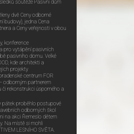
výsledků soutěže Pasivní dům
ěleny dvě Ceny odborné
ní budovy), jedna Cena
tnera a Ceny veřejnosti v obou
y, konference
la pro vytápění pasivních
bě pasivního domu. Velké
D, kde architekti a
jich projekty
Poradenské centrum FOR
u – odborným partnerem
u či rekonstrukci úsporného a
 v pátek proběhlo postupové
stavebních odborných škol
ětmi na akci Řemeslo dětem
. Na místě si mohli
ETEKTIVEM LESNÍHO SVĚTA.