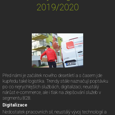
2019/2020
Před námi je začátek nového desetiletí a s časem jde
kupředu také logistika. Trendy stále naznačují poptávku
po co nejrychlejších službách, digitalizaci, neustálý
nárůst e-commerce, ale i tlak na zlepšování služeb v
segmentu B2B.
Digitalizace
Nedostatek pracovních sil, neustálý vývoj technologií a