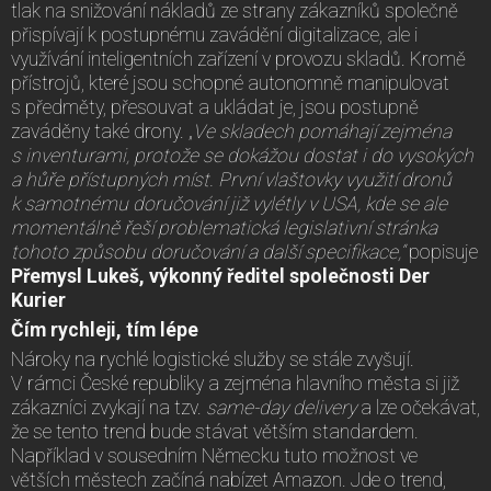
tlak na snižování nákladů ze strany zákazníků společně
přispívají k postupnému zavádění digitalizace, ale i
využívání inteligentních zařízení v provozu skladů. Kromě
přístrojů, které jsou schopné autonomně manipulovat
s předměty, přesouvat a ukládat je, jsou postupně
zaváděny také drony. „
Ve skladech pomáhají zejména
s inventurami, protože se dokážou dostat i do vysokých
a hůře přístupných míst. První vlaštovky využití dronů
k samotnému doručování již vylétly v USA, kde se ale
momentálně řeší problematická legislativní stránka
tohoto způsobu doručování a další specifikace,“
popisuje
Přemysl Lukeš, výkonný ředitel společnosti Der
Kurier
Čím rychleji, tím lépe
Nároky na rychlé logistické služby se stále zvyšují.
V rámci České republiky a zejména hlavního města si již
zákazníci zvykají na tzv.
same-day delivery
a lze očekávat,
že se tento trend bude stávat větším standardem.
Například v sousedním Německu tuto možnost ve
větších městech začíná nabízet Amazon. Jde o trend,