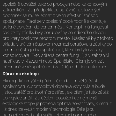
společně dovážet také do prodejen nebo ke koncovým
zákazníkům. Za předpokladu správně nastavených
podmínek se může jednat o velmi efektivní způsob
spolupráce. Také se v poslední době hodně akcentuje
sdílené doručení do center měst. Koncept má fungovat
tak, že by zásilky byly doručovány do sdíleného skladu,
pro který poskytne prostory město. Následně by z tohoto
skladu v určitém časovém rozmezí doručovala zásilky do
centra města jedna společnost, které by tyto zásilky
konsolidovala. Tyto sdílená centra fungují již v zahraničí,
například v Nizozemí nebo Španělsku. Cílem je omezit
přehnané velké společností zajíždějících do center měst.
Důraz na ekologii
Ekologické smýšlení přijímá čím dál tím větší část
společnosti. Automobilová doprava vždy byla a bude
jistou zátěží pro životní prostředí, ale cílem je tuto zátěž
co nejvíce snížit. Za účelem dosažení co nejmenší
ekologické stopy je potřeba optimalizovat trasy, k čemuž
již dnes lze využít moderní technologie. Dále jsou
samozřejmostí auta splňující emisní normy nebo