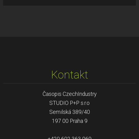
Kontakt
Časopis CzechIndustry
STUDIO P+P s.r.o
Semilská 389/40
197 00 Praha 9
+420 602 363 969