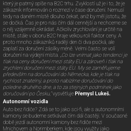
který je patrný spíše na B2C trhu. Zvyklostí už je i to, že je
zákazník informován o rozmezí v čase doručení. Nemusí
tedy na daném místě dlouho čekat, aniž by měl jistotu, že
se dočká. Čas je pro nás čím dál cennější a nechceme se
o něj vzájemně okrádat. Ačkoliv zrychlování je určitě na
místě, stále v oboru B2C hraje velkou roli faktor ceny. A
proto mnoho zákazníků raději den či dva počká, ale
zaplatí za doručení zásilky méně. Velmi často se volí
doručení na výdejní místa.
„Co lze vnímat jako tendenci je
tlak na ceny doručení mezi státy EU a zároveň i tlak na
zrychlení doručení mezi státy EU. My se zaměřujeme
především na doručování do Německa, kde je tlak na
rychlost znatelný, a proto nabízíme doručování do
poledne druhého dne, a to za stejných podmínek jako
doručování po Česku,“
vysvětluje
Přemysl Lukeš.
Autonomní vozidla
Auto bez řidiče? Zdá se to jako sci-fi, ale s autonomními
kamiony se budeme setkávat čím dál častěji. V současné
době jezdí autonomní kamiony bez řidiče mezi
Mnichovem a Norimberkem, kde jsou využity jako