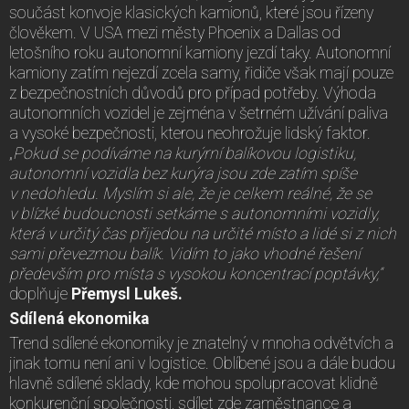
součást konvoje klasických kamionů, které jsou řízeny
člověkem. V USA mezi městy Phoenix a Dallas od
letošního roku autonomní kamiony jezdí taky. Autonomní
kamiony zatím nejezdí zcela samy, řidiče však mají pouze
z bezpečnostních důvodů pro případ potřeby. Výhoda
autonomních vozidel je zejména v šetrném užívání paliva
a vysoké bezpečnosti, kterou neohrožuje lidský faktor.
„
Pokud se podíváme na kurýrní balíkovou logistiku,
autonomní vozidla bez kurýra jsou zde zatím spíše
v nedohledu. Myslím si ale, že je celkem reálné, že se
v blízké budoucnosti setkáme s autonomními vozidly,
která v určitý čas přijedou na určité místo a lidé si z nich
sami převezmou balík.
Vidím to jako vhodné řešení
především pro místa s vysokou koncentrací poptávky,“
doplňuje
Přemysl Lukeš.
Sdílená ekonomika
Trend sdílené ekonomiky je znatelný v mnoha odvětvích a
jinak tomu není ani v logistice. Oblíbené jsou a dále budou
hlavně sdílené sklady, kde mohou spolupracovat klidně
konkurenční společnosti, sdílet zde zaměstnance a