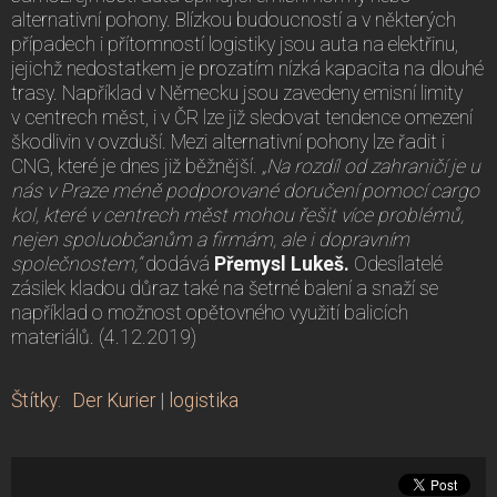
alternativní pohony. Blízkou budoucností a v některých
případech i přítomností logistiky jsou auta na elektřinu,
jejichž nedostatkem je prozatím nízká kapacita na dlouhé
trasy. Například v Německu jsou zavedeny emisní limity
v centrech měst, i v ČR lze již sledovat tendence omezení
škodlivin v ovzduší. Mezi alternativní pohony lze řadit i
CNG, které je dnes již běžnější.
„Na rozdíl od zahraničí je u
nás v Praze méně podporované doručení pomocí cargo
kol, které v centrech měst mohou řešit více problémů,
nejen spoluobčanům a firmám, ale i dopravním
společnostem,“
dodává
Přemysl Lukeš.
Odesílatelé
zásilek kladou důraz také na šetrné balení a snaží se
například o možnost opětovného využití balicích
materiálů. (4.12.2019)
Štítky
:
Der Kurier
|
logistika