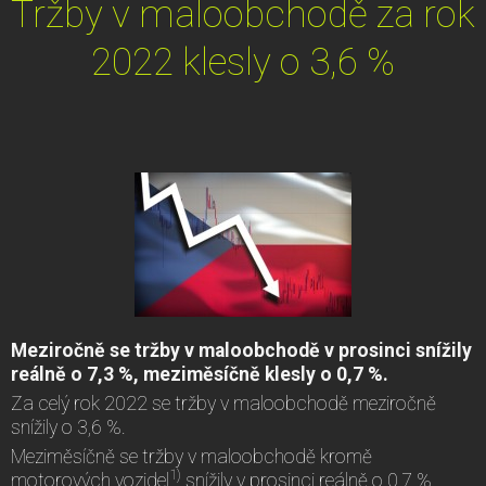
Tržby v maloobchodě za rok
2022 klesly o 3,6 %
Meziročně se tržby v maloobchodě v prosinci snížily
reálně o 7,3 %, meziměsíčně klesly o 0,7 %.
Za celý rok 2022 se tržby v maloobchodě meziročně
snížily o 3,6 %.
Meziměsíčně se tržby v maloobchodě kromě
1)
motorových vozidel
snížily v prosinci reálně o 0,7 %,