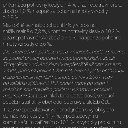
přičemž za potraviny klesly o 1,4 % a za nepotravinářské
zboží o 1,0 %, naopak za pohonné hmoty vzrostly
o 2,8 %.
Meziročně se maloobchodní tržby v prosinci
snížily reálně o 7,3 %, v tom za potraviny klesly o 10,2 %
a za nepotravinářské zboží o 7,5 %, naopak za pohonné
hmoty vzrostly o 5,6 %.
„Na meziročním poklesu tržeb v maloobchodě v prosinci
se podílel prodej potravin i nepotravinářského zboží.
Tržby těchto odvětví klesaly nepřetržitě již osmý měsíc
v řadě, přičemž pokles tržeb potravin se ještě prohloubil
a zaznamenal nejnižší hodnotu od roku 2001, tedy
od začátku zjišťování. Pohonné hmoty po sedmi
měsících soustavného poklesu vykázaly v prosinci
meziroční růst tržeb,“
říká Jana Gotvaldová, vedoucí
oddělení statistiky obchodu, dopravy a služeb ČSÚ.
Tržby ve specializovaných prodejnách s výrobky pro
domácnost klesly o 11,4 %, s počítačovým a
komunikačním zařízením o 10,1 %, s výrobky pro kulturu,