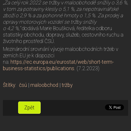
„Za celý rok 2022 se tržby v maloobchodě snížily o 3,6 %,
v tom za potraviny klesly o 5,1 %, za nepotravinářské
zboží o 2,9 % a za pohonné hmoty o 1,5 %. Za prodej a
opravy motorových vozidel se tržby snížily
o 4,2 %,“
dodává Marie Boušková, ředitelka odboru
statistiky obchodu, dopravy, služeb, cestovního ruchu a
životního prostředí ČSÚ.
Mezinárodní srovnání vývoje maloobchodních tržeb v
zemích EU je k dispozici
na:
https://ec.europa.eu/eurostat/web/short-term-
business-statistics/publications
. (7.2.2023)
Štítky
:
čsú
|
maloobchod
|
tržby
Zpět