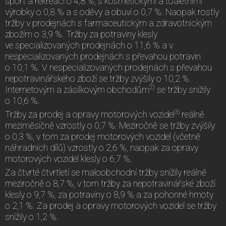
sport a rekreaci o 4,8 %, s kosmetickými a toaletními
výrobky o 0,8 % a s oděvy a obuví o 0,7 %. Naopak rostly
tržby v prodejnách s farmaceutickým a zdravotnickým
zbožím o 3,9 %. Tržby za potraviny klesly
ve specializovaných prodejnách o 11,6 % a v
nespecializovaných prodejnách s převahou potravin
o 10,1 %. V nespecializovaných prodejnách s převahou
nepotravinářského zboží se tržby zvýšily o 10,2 %.
2)
Internetovým a zásilkovým obchodům
se tržby snížily
o 10,6 %.
3)
Tržby za prodej a opravy motorových vozidel
reálně
meziměsíčně vzrostly o 0,7 %. Meziročně se tržby zvýšily
o 0,3 %, v tom za prodej motorových vozidel (včetně
náhradních dílů) vzrostly o 2,6 %, naopak za opravy
motorových vozidel klesly o 6,7 %.
Za čtvrté čtvrtletí se maloobchodní tržby snížily reálně
meziročně o 8,7 %, v tom tržby za nepotravinářské zboží
klesly o 9,7 %, za potraviny o 8,9 % a za pohonné hmoty
o 2,1 %. Za prodej a opravy motorových vozidel se tržby
snížily o 1,2 %.