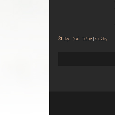
Štítky
:
čsú
|
tržby
|
služby