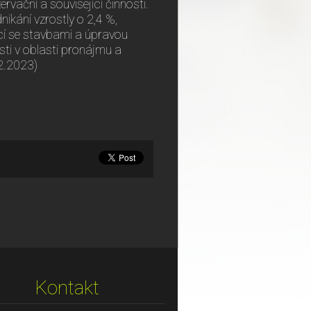
rvační a související činnosti.
nikání vzrostly o 2,4 %,
ící se stavbami a úpravou
ti v oblasti pronájmu a
.2.2023)
Kontakt