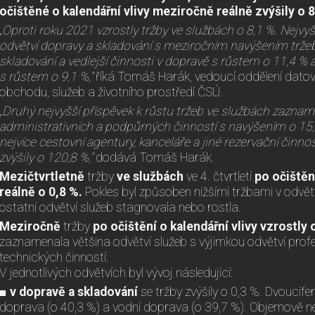
očištěné o kalendářní vlivy meziročně reálně zvýšily o 8
„Oproti roku 2021 vzrostly tržby ve službách o 8,1 %. Nejvyš
odvětví dopravy a skladování s meziročním navýšením trže
skladování a vedlejší činnosti v dopravě s růstem o 11,4 %
s růstem o 9,1 %,“
říká Tomáš Harák, vedoucí oddělení datov
obchodu, služeb a životního prostředí ČSÚ.
„Druhý nejvyšší příspěvek k růstu tržeb ve službách zaznam
administrativních a podpůrných činností s navýšením o 15,1
nejvíce cestovní agentury, kanceláře a jiné rezervační činnos
zvýšily o 120,8 %,“
dodává Tomáš Harák.
Mezičtvrtletně
tržby
ve službách
ve 4. čtvrtletí
po očištění
reálně o 0,8 %.
Pokles byl způsoben nižšími tržbami v odvět
ostatní odvětví služeb stagnovala nebo rostla.
Meziročně
tržby
po očištění o kalendářní vlivy vzrostly 
zaznamenala většina odvětví služeb s výjimkou odvětví prof
technických činností.
V jednotlivých odvětvích byl vývoj následující:
■ v dopravě a skladování
se tržby zvýšily o 0,3 %. Dvoucif
doprava (o 40,3 %) a vodní doprava (o 39,7 %). Objemově 