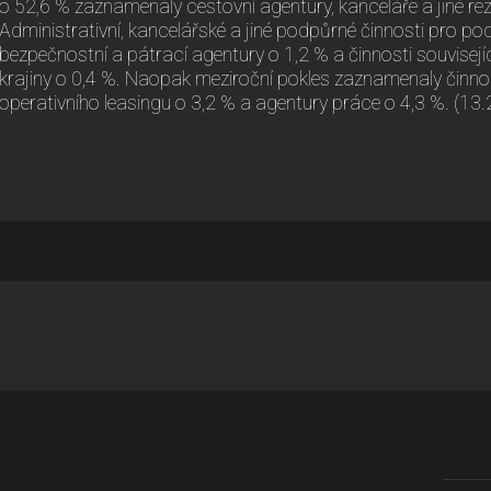
o 52,6 % zaznamenaly cestovní agentury, kanceláře a jiné reze
Administrativní, kancelářské a jiné podpůrné činnosti pro pod
bezpečnostní a pátrací agentury o 1,2 % a činnosti souvisej
krajiny o 0,4 %. Naopak meziroční pokles zaznamenaly činnos
operativního leasingu o 3,2 % a agentury práce o 4,3 %. (13