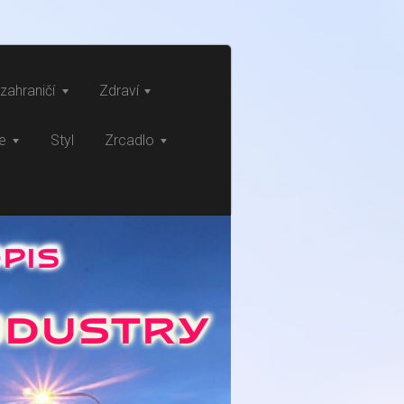
zahraničí
Zdraví
ce
Styl
Zrcadlo