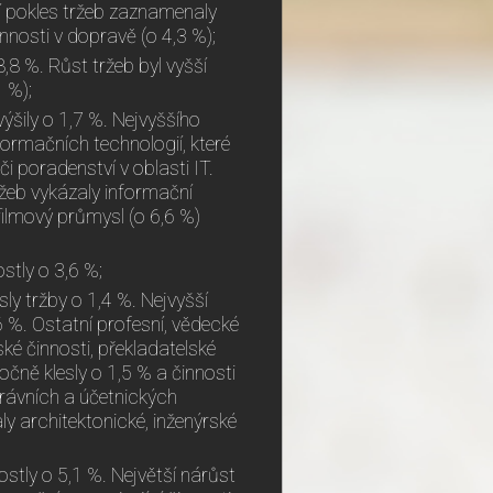
í pokles tržeb zaznamenaly
innosti v dopravě (o 4,3 %);
8,8 %. Růst tržeb byl vyšší
1 %);
výšily o 1,7 %. Nejvyššího
formačních technologií, které
 poradenství v oblasti IT.
ržeb vykázaly informační
 filmový průmysl (o 6,6 %)
stly o 3,6 %;
esly tržby o 1,4 %. Nejvyšší
 %. Ostatní profesní, vědecké
ké činnosti, překladatelské
čně klesly o 1,5 % a činnosti
právních a účetnických
ly architektonické, inženýrské
ostly o 5,1 %. Největší nárůst