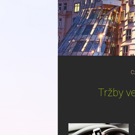
C
Tržby ve