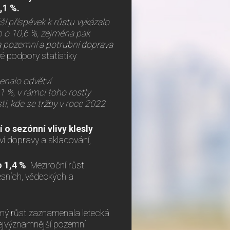
,1 %.
ší příspěvek k růstu vykázalo
b o 10,6 %, zejména pak
 a pozemní a potrubní doprava
é podpory statistiky
enalo odvětví
 %, v rámci toho rostly
ti, kde se tržby v roce 2022
 o sezónní vlivy klesly
ví dopravy a skladování,
o 1,4 %
. Meziroční růst
esních, vědeckých a
erný růst zaznamenala letecká
nejvýznamnější pozemní