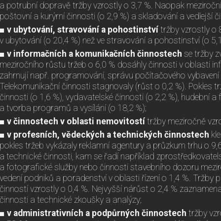
a potrubní dopravě tržby vzrostly o 3,7 %. Naopak meziročn
poštovní a kurýrní činnosti (o 2,9 %) a skladování a vedlejší č
■ v
ubytování, stravování a pohostinství
tržby vzrostly o 
v ubytování (o 20,4 %) než ve stravování a pohostinství (o 5,
■ v informačních a komunikačních činnostech
se tržby z
meziročního růstu tržeb o 6,0 % dosáhly činnosti v oblasti in
zahrnují např. programování, správu počítačového vybavení či
Telekomunikační činnosti stagnovaly (růst o 0,2 %). Pokles t
činnosti (o 1,6 %), vydavatelské činnosti (o 2,2 %), hudební a
a tvorba programů a vysílání (o 18,2 %);
■ v
činnostech v oblasti nemovitostí
tržby meziročně vzro
■ v profesních, vědeckých a technických činnostech
kl
pokles tržeb vykázaly reklamní agentury a průzkum trhu o 9,6
a technické činnosti, kam se řadí například zprostředkovatels
a fotografické služby nebo činnosti stavebního dozoru meziro
vedení podniků a poradenství v oblasti řízení o 1,4 %. Tržby 
činností vzrostly o 0,4 %. Nejvyšší nárůst o 2,4 % zaznamena
činnosti a technické zkoušky a analýzy;
■ v administrativních a podpůrných činnostech
tržby vzr