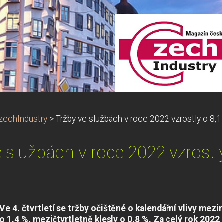
zechIndustry
>
Tržby ve službách v roce 2022 vzrostly o 8,1
 službách v roce 2022 vzrostl
Ve 4. čtvrtletí se tržby očištěné o kalendářní vlivy mezi
o 1,4 %,
mezičtvrtletně
klesly o 0,8 %. Za celý rok 2022