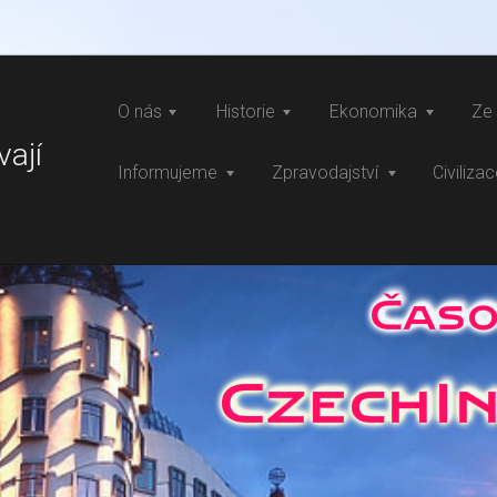
O nás
Historie
Ekonomika
Ze 
vají
Informujeme
Zpravodajství
Civiliza