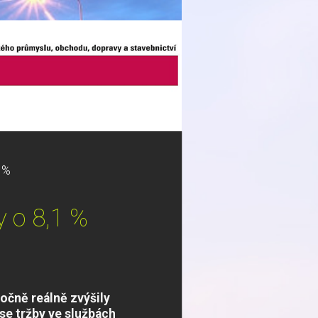
 %
y o 8,1 %
ročně reálně zvýšily
 se tržby ve službách