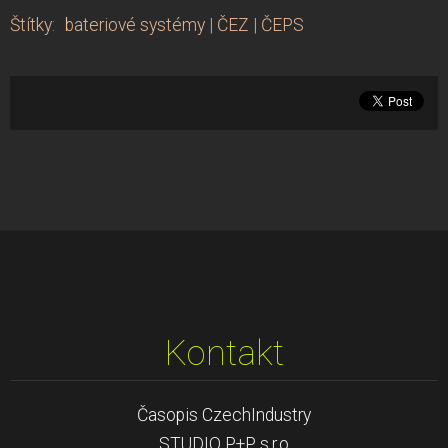
Štítky
:
bateriové systémy
|
ČEZ
|
ČEPS
Kontakt
Časopis CzechIndustry
STUDIO P+P s.r.o