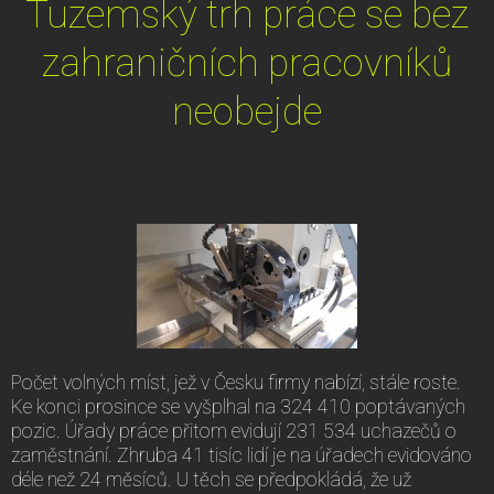
Tuzemský trh práce se bez
zahraničních pracovníků
neobejde
Počet volných míst, jež v Česku firmy nabízí, stále roste.
Ke konci prosince se vyšplhal na 324 410 poptávaných
pozic. Úřady práce přitom evidují 231 534 uchazečů o
zaměstnání. Zhruba 41 tisíc lidí je na úřadech evidováno
déle než 24 měsíců. U těch se předpokládá, že už