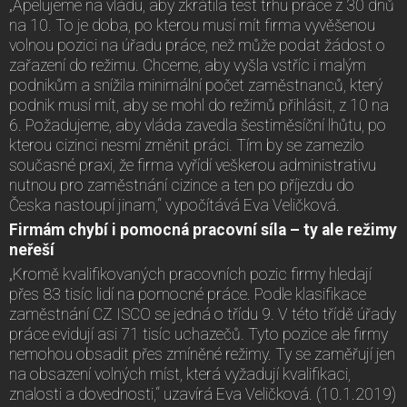
„Apelujeme na vládu, aby zkrátila test trhu práce z 30 dnů
na 10. To je doba, po kterou musí mít firma vyvěšenou
volnou pozici na úřadu práce, než může podat žádost o
zařazení do režimu. Chceme, aby vyšla vstříc i malým
podnikům a snížila minimální počet zaměstnanců, který
podnik musí mít, aby se mohl do režimů přihlásit, z 10 na
6. Požadujeme, aby vláda zavedla šestiměsíční lhůtu, po
kterou cizinci nesmí změnit práci. Tím by se zamezilo
současné praxi, že firma vyřídí veškerou administrativu
nutnou pro zaměstnání cizince a ten po příjezdu do
Česka nastoupí jinam,“ vypočítává Eva Veličková.
Firmám chybí i pomocná pracovní síla – ty ale režimy
neřeší
„Kromě kvalifikovaných pracovních pozic firmy hledají
přes 83 tisíc lidí na pomocné práce. Podle klasifikace
zaměstnání CZ ISCO se jedná o třídu 9. V této třídě úřady
práce evidují asi 71 tisíc uchazečů. Tyto pozice ale firmy
nemohou obsadit přes zmíněné režimy. Ty se zaměřují jen
na obsazení volných míst, která vyžadují kvalifikaci,
znalosti a dovednosti,“ uzavírá Eva Veličková. (10.1.2019)