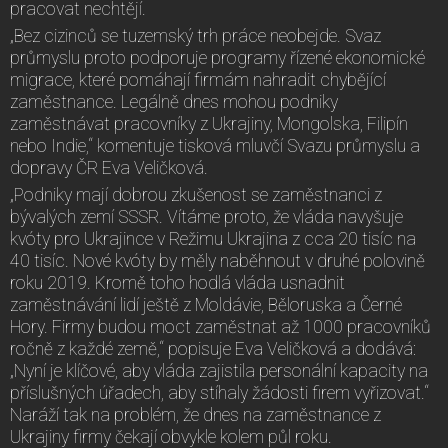
pracovat nechtějí.
„Bez cizinců se tuzemský trh práce neobejde. Svaz
průmyslu proto podporuje programy řízené ekonomické
migrace, které pomáhají firmám nahradit chybějící
zaměstnance. Legálně dnes mohou podniky
zaměstnávat pracovníky z Ukrajiny, Mongolska, Filipín
nebo Indie,“ komentuje tisková mluvčí Svazu průmyslu a
dopravy ČR Eva Veličková.
„Podniky mají dobrou zkušenost se zaměstnanci z
bývalých zemí SSSR. Vítáme proto, že vláda navyšuje
kvóty pro Ukrajince v Režimu Ukrajina z cca 20 tisíc na
40 tisíc. Nové kvóty by měly naběhnout v druhé polovině
roku 2019. Kromě toho hodlá vláda usnadnit
zaměstnávání lidí ještě z Moldávie, Běloruska a Černé
Hory. Firmy budou moct zaměstnat až 1000 pracovníků
ročně z každé země,“ popisuje Eva Veličková a dodává:
„Nyní je klíčové, aby vláda zajistila personální kapacity na
příslušných úřadech, aby stíhaly žádosti firem vyřizovat.“
Naráží tak na problém, že dnes na zaměstnance z
Ukrajiny firmy čekají obvykle kolem půl roku.