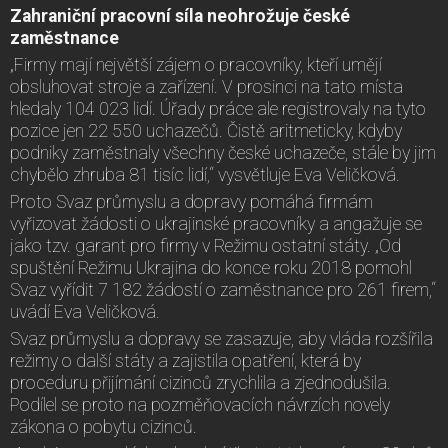
Zahraniční pracovní síla neohrožuje české
zaměstnance
„Firmy mají největší zájem o pracovníky, kteří umějí
obsluhovat stroje a zařízení. V prosinci na tato místa
hledaly 104 023 lidí. Úřady práce ale registrovaly na tyto
pozice jen 22 550 uchazečů. Čistě aritmeticky, kdyby
podniky zaměstnaly všechny české uchazeče, stále by jim
chybělo zhruba 81 tisíc lidí,“ vysvětluje Eva Veličková.
Proto Svaz průmyslu a dopravy pomáhá firmám
vyřizovat žádosti o ukrajinské pracovníky a angažuje se
jako tzv. garant pro firmy v Režimu ostatní státy. „Od
spuštění Režimu Ukrajina do konce roku 2018 pomohl
Svaz vyřídit 7 182 žádostí o zaměstnance pro 261 firem,“
uvádí Eva Veličková.
Svaz průmyslu a dopravy se zasazuje, aby vláda rozšířila
režimy o další státy a zajistila opatření, která by
proceduru přijímání cizinců zrychlila a zjednodušila.
Podílel se proto na pozměňovacích návrzích novely
zákona o pobytu cizinců.