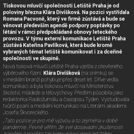
Tiskovou mluvčí společnosti Letiště Praha je od
poloviny března Klára Divíšková. Na pozici vystřídala
Romana Pacvoně, který ve firmě zůstává a bude se
věnovat především agendě podpory poptávky po
létání v rámci předpokládané obnovy leteckého
provozu. V týmu externí komunikace Letiště Praha
zůstává Kateřina Pavlíková, která bude kromě
vybraných témat letiště komunikovat i za dceřiné
společnosti ve skupině.
Nová tisková mluvčí Letiště Praha vzešla z otevřeného
výběrového řízení.
Klára Divíšková
(na snímku) se
v mediální branži pohybuje přes deset let. Dříve vedla
komunikaci a byla tiskovou mluvčí na Ministerstvu
školství, mládeže a tělovýchovy. Předtím působila jako
redaktorka Radiožurnálu a časopisu Týden. Vystudovala
tvůrčí psaní a mediální komunikaci na Literární akademii
Josefa Škvoreckého.
„Tato pozice je pro mě výzvou a to zejména v době
pandemie. Pevně věřím, že své dosavadní zkušenosti
zúročím a posílím tak komunikaci mezi letištěm,