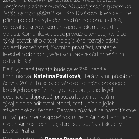
veřejností a zástupci médií. Na spolupráci s týmem na
letišti se moc těším,“
říká Klára Divíšková, která se bude
přímo podílet na vytváření mediálního obrazu letiště,
věnovat se krizové komunikaci a širokému spektru
oblastí. Komunikovat bude převážně témata, která se
týkají stavebního a technologického rozvoje letiště,
oblasti bezpečnosti, životního prostředí, strategie
leteckého obchodu, veřejných zakázek či komerčních
aktivit letiště.
Další vybraná témata bude za letiště i nadále
komunikovat
Kateřina Pavlíková
, která v týmu působí od
června 2017. Ta se bude věnovat zejména propagaci
leteckých spojení z Prahy a podpoře jednotlivých
destinací a dopravců, provozu letiště i tématům
týkajících se odbavení letadel, cestujících a jejich
zákaznické zkušenosti. Zároveň zůstává na pozici tiskové
mluvčí pro dceřiné společnosti Czech Airlines Handling a
Czech Airlines Technics, které jsou součástí skupiny
Letiště Praha.