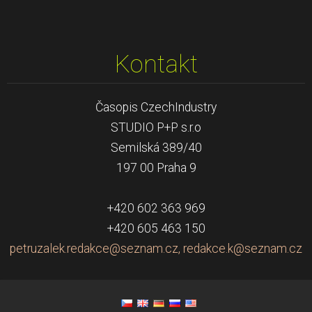
Kontakt
Časopis CzechIndustry
STUDIO P+P s.r.o
Semilská 389/40
197 00 Praha 9
+420 602 363 969
+420 605 463 150
petruzalek.redakce@seznam.cz, redakce.k@seznam.cz