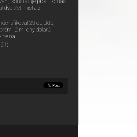
ování,“ konstatuje prof. Tomáš
 dvě třetí místa z
dentifikoval 23 objektů,
prémii 2 miliony dolarů
Více na
021)