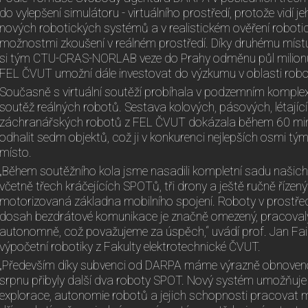
do vylepšení simulátoru - virtuálního prostředí, protože vidí je
nových robotických systémů a v realistickém ověření robot
možnostmi zkoušení v reálném prostředí. Díky druhému místu 
si tým CTU-CRAS-NORLAB veze do Prahy odměnu půl milion
FEL ČVUT umožní dále investovat do výzkumu v oblasti robot
Současně s virtuální soutěží probíhala v podzemním kompl
soutěž reálných robotů. Sestava kolových, pásových, létajíc
záchranářských robotů z FEL ČVUT dokázala během 60 min
odhalit sedm objektů, což ji v konkurenci nejlepších osmi tý
místo.
„Během soutěžního kola jsme nasadili kompletní sadu našic
včetně třech kráčejících SPOTů, tři drony a ještě ručně řízený
motorizovaná základna mobilního spojení. Roboty v prostřed
dosah bezdrátové komunikace je značně omezený, pracovaly 
autonomně, což považujeme za úspěch,“ uvádí prof. Jan Faig
výpočetní robotiky z Fakulty elektrotechnické ČVUT.
„Především díky subvenci od DARPA máme výrazně obnovenou
srpnu přibyly další dva roboty SPOT. Nový systém umožňuje
explorace, autonomie robotů a jejich schopnosti pracovat m