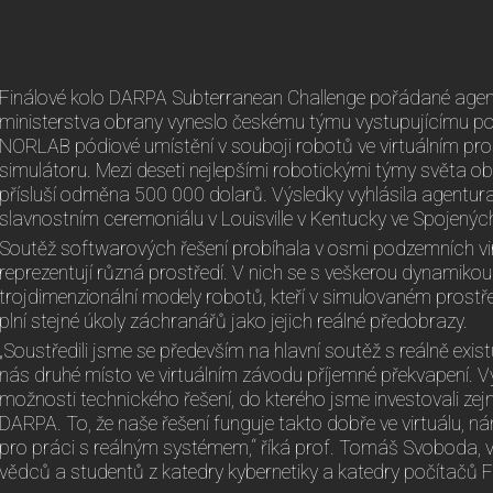
Finálové kolo DARPA Subterranean Challenge pořádané age
ministerstva obrany vyneslo českému týmu vystupujícímu p
NORLAB pódiové umístění v souboji robotů ve virtuálním pros
simulátoru. Mezi deseti nejlepšími robotickými týmy světa o
přísluší odměna 500 000 dolarů. Výsledky vyhlásila agentura
slavnostním ceremoniálu v Louisville v Kentucky ve Spojenýc
Soutěž softwarových řešení probíhala v osmi podzemních vir
reprezentují různá prostředí. V nich se s veškerou dynamiko
trojdimenzionální modely robotů, kteří v simulovaném prostř
plní stejné úkoly záchranářů jako jejich reálné předobrazy.
„Soustředili jsme se především na hlavní soutěž s reálně exist
nás druhé místo ve virtuálním závodu příjemné překvapení. Vý
možnosti technického řešení, do kterého jsme investovali ze
DARPA. To, že naše řešení funguje takto dobře ve virtuálu, n
pro práci s reálným systémem,“ říká prof. Tomáš Svoboda, ve
vědců a studentů z katedry kybernetiky a katedry počítačů F