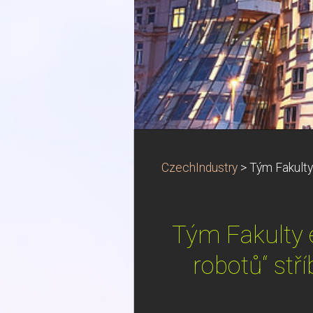
CzechIndustry
>
Tým Fakulty 
Tým Fakulty 
robotů“ stř