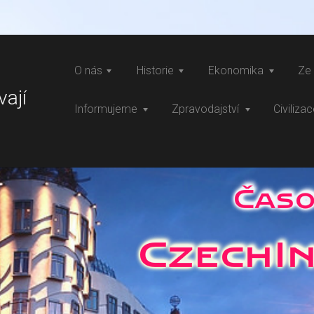
O nás
Historie
Ekonomika
Ze 
vají
Informujeme
Zpravodajství
Civiliza