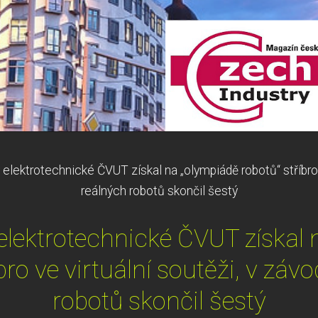
elektrotechnické ČVUT získal na „olympiádě robotů“ stříbro v
reálných robotů skončil šestý
elektrotechnické ČVUT získal 
íbro ve virtuální soutěži, v záv
robotů skončil šestý