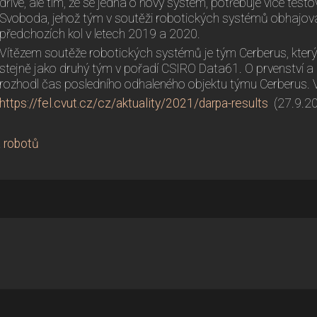
dříve, ale tím, že se jedná o nový systém, potřebuje více test
Svoboda, jehož tým v soutěži robotických systémů obhajoval
předchozích kol v letech 2019 a 2020.
Vítězem soutěže robotických systémů je tým Cerberus, který i
stejně jako druhý tým v pořadí CSIRO Data61. O prvenství a 
rozhodl čas posledního odhaleného objektu týmu Cerberus. 
https://fel.cvut.cz/cz/aktuality/2021/darpa-results
(27.9.2
 robotů