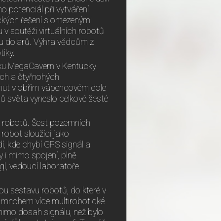
ho potenciál při vytváření
ických řešení s omezenými
v soutěži virtuálních robotů
u dolarů. Výhra vědcům z
iky.
exu MegaCavern v Kentucky
ích a čtyřnohých
ut v obřím vápencovém dole
mů světa vyneslo celkové šesté
h robotů. Šest pozemních
 robot sloužící jako
í, kde chybí GPS signál a
i mimo spojení, plně
l, vedoucí laboratoře
 sestavu robotů, do které v
 mnohem více multirobotické
imo dosah signálu, než bylo