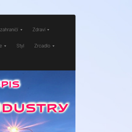
zahraničí
Zdraví
ce
Styl
Zrcadlo