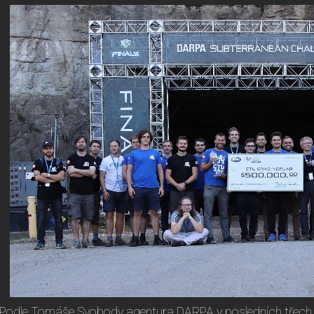
Podle Tomáše Svobody agentura DARPA v posledních třech le