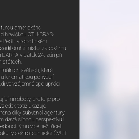
nturou amerického
od hlavičkou CTU-CRAS-
tředí - v robotickém
bsadil druhé místo, za což mu
 DARPA v pátek 24. září při
h státech.
tuálních světech, které
u a kinematikou pohybují
edí ve vzájemné spolupráci
ujícími roboty, proto je pro
sledek totiž ukazuje
jména díky subvenci agentury
ám dává slibnou perspektivu i
doucí týmu více než třiceti
akulty elektrotechnické ČVUT.