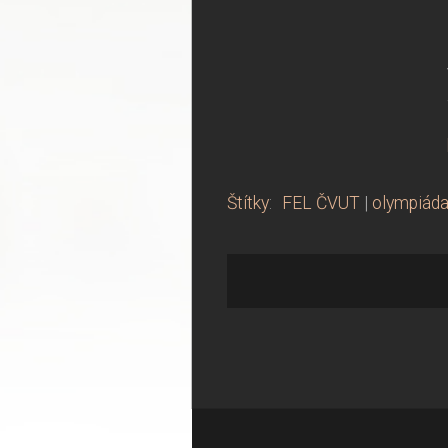
Štítky
:
FEL ČVUT
|
olympiáda