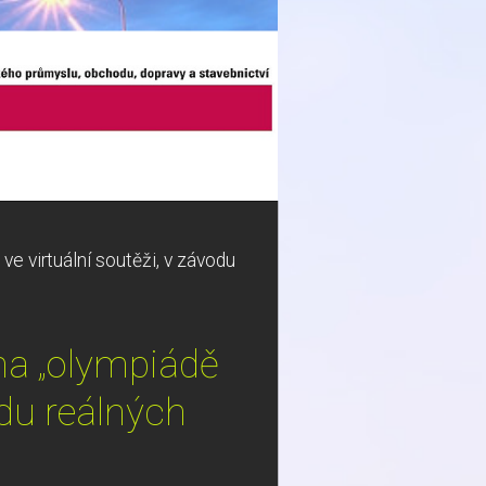
e virtuální soutěži, v závodu
na „olympiádě
odu reálných