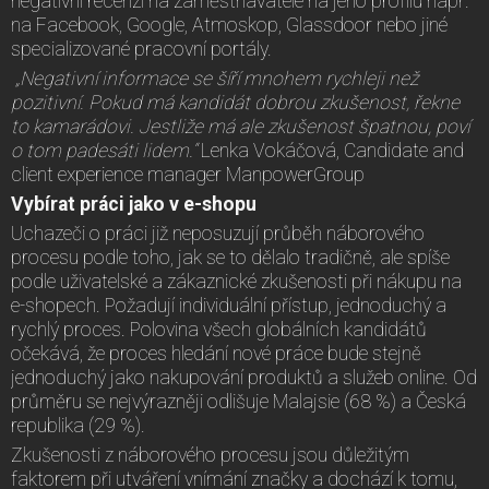
negativní recenzi na zaměstnavatele na jeho profilu např.
na Facebook, Google, Atmoskop, Glassdoor nebo jiné
specializované pracovní portály.
„Negativní informace se šíří mnohem rychleji než
pozitivní. Pokud má kandidát dobrou zkušenost, řekne
to kamarádovi. Jestliže má ale zkušenost špatnou, poví
o tom padesáti lidem.“
Lenka Vokáčová, Candidate and
client experience manager ManpowerGroup
Vybírat práci jako v e-shopu
Uchazeči o práci již neposuzují průběh náborového
procesu podle toho, jak se to dělalo tradičně, ale spíše
podle uživatelské a zákaznické zkušenosti při nákupu na
e-shopech. Požadují individuální přístup, jednoduchý a
rychlý proces. Polovina všech globálních kandidátů
očekává, že proces hledání nové práce bude stejně
jednoduchý jako nakupování produktů a služeb online. Od
průměru se nejvýrazněji odlišuje Malajsie (68 %) a Česká
republika (29 %).
Zkušenosti z náborového procesu jsou důležitým
faktorem při utváření vnímání značky a dochází k tomu,