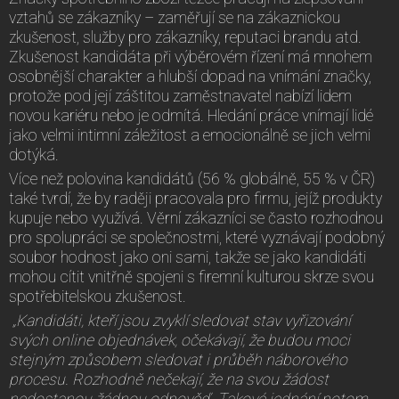
vztahů se zákazníky – zaměřují se na zákaznickou
zkušenost, služby pro zákazníky, reputaci brandu atd.
Zkušenost kandidáta při výběrovém řízení má mnohem
osobnější charakter a hlubší dopad na vnímání značky,
protože pod její záštitou zaměstnavatel nabízí lidem
novou kariéru nebo je odmítá. Hledání práce vnímají lidé
jako velmi intimní záležitost a emocionálně se jich velmi
dotýká.
Více než polovina kandidátů (56 % globálně, 55 % v ČR)
také tvrdí, že by raději pracovala pro firmu, jejíž produkty
kupuje nebo využívá. Věrní zákazníci se často rozhodnou
pro spolupráci se společnostmi, které vyznávají podobný
soubor hodnost jako oni sami, takže se jako kandidáti
mohou cítit vnitřně spojeni s firemní kulturou skrze svou
spotřebitelskou zkušenost.
„Kandidáti, kteří jsou zvyklí sledovat stav vyřizování
svých online objednávek, očekávají, že budou moci
stejným způsobem sledovat i průběh náborového
procesu. Rozhodně nečekají, že na svou žádost
nedostanou žádnou odpověď. Takové jednání potom