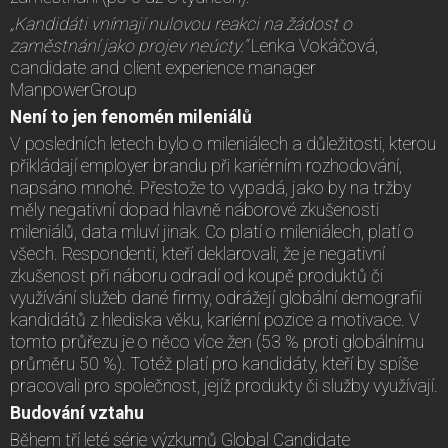
„Kandidáti vnímají nulovou reakci na žádost o
zaměstnání jako projev neúcty.“
Lenka Vokáčová,
candidate and client experience manager
ManpowerGroup
Není to jen fenomén mileniálů
V posledních letech bylo o mileniálech a důležitosti, kterou
přikládají employer brandu při kariérním rozhodování,
napsáno mnohé. Přestože to vypadá, jako by na tržby
měly negativní dopad hlavně náborové zkušenosti
mileniálů, data mluví jinak. Co platí o mileniálech, platí o
všech. Respondenti, kteří deklarovali, že je negativní
zkušenost při náboru odradí od koupě produktů či
využívání služeb dané firmy, odrážejí globální demografii
kandidátů z hlediska věku, kariérní pozice a motivace. V
tomto průřezu je o něco více žen (53 % proti globálnímu
průměru 50 %). Totéž platí pro kandidáty, kteří by spíše
pracovali pro společnost, jejíž produkty či služby využívají.
Budování vztahu
Během tří leté série výzkumů Global Candidate