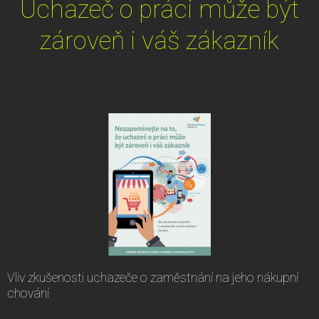
Uchazeč o práci může být
zároveň i váš zákazník
Vliv zkušenosti uchazeče o zaměstnání na jeho nákupní
chování