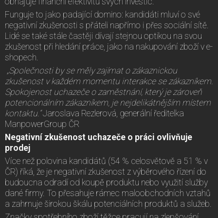
obhajuje finanční efektivitu svých investic.
Funguje to jako padající domino: kandidáti mluví o své
negativní zkušenosti s přáteli napřímo i přes sociální sítě.
Lidé se také stále častěji dívají stejnou optikou na svou
zkušenost při hledání práce, jako na nakupování zboží v e-
shopech.
„Společnosti by se měly zajímat o zákaznickou
zkušenost v každém momentu interakce se zákazníkem.
Spokojenost uchazeče o zaměstnání, který je zároveň
potencionálním zákazníkem, je nejdelikátnějším místem
kontaktu.“
Jaroslava Rezlerová, generální ředitelka
ManpowerGroup ČR
Negativní zkušenost uchazeče o práci ovlivňuje
prodej
Více než polovina kandidátů (54 % celosvětově a 51 % v
ČR) říká, že je negativní zkušenost z výběrového řízení do
budoucna odradí od koupě produktu nebo využití služby
dané firmy. To přesahuje rámec maloobchodních vztahů
a zahrnuje širokou škálu potenciálních produktů a služeb.
Značky spotřebního zboží těžce pracují na zlepšování