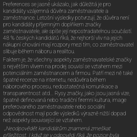
Preferences se jasně ukázalo, jak důležitá je pro
kandidáty vzájemná důvěra zaměstnavatele a
zaměstnance. Letošní výsledky potvrzují, že důvěra není
pro kandidáty příjemným doplňkem značky
zaměstnavatele, ale spíše její nepostradatelnou součástí.
48 % českých kandidátů říká, že nejhorší vliv na jejich
nákupní chování mají rozpory mezi tím, co zaměstnavatel
slibuje během náboru a realitou.
Faktem je, že všechny aspekty zaměstnavatelské značky
s největším vlivem na prodej souvisí se vztahem mezi
potenciálním zaměstnancem a firmou. Patří mezi ně také
špatné recenze na internetu, nedůvěra během
náborového procesu, nedostatečná komunikace a
transparentnost atd... Rysy značky, jako jsou jasná vize,
špatně definovaná nebo tradiční firemní kultura, image
preferovaného zaměstnavatele nebo sociální
odpovědnost mají podle výsledků výrazně nižší dopad
než aspekty související se vztahem.
„Neodpovědět kandidátům znamená zmeškat
příležitost. I když se v odpovědi říká, že pozice byla