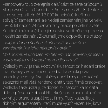
ManpowerGroup zveřejnila další část ze série průzkumů
ManpowerGroup Candidate Preferences 2018. Tentokrát
jsme se zeptali téměř 18 000 kandidátů, kteří mají
stávající zaměstnání, ale hledají zaměstnání jiné, ve věku
18-65 let napříč 24 různými trhy práce po celém světě.
Kandidáti nám sdělili, co jim nejvíce vadí během procesu
hledání zaměstnání. Zkoumali jsme odpovědi na otázky:
Jaký je dopad špatné zkušenosti uchazeče o
zaměstnání na jeho nákupní chování?
Co konkrétně uchazečům během náborového procesu
vadí a jaký to má dopad na značku firmy?
Výsledky mluví jasně. Pozitivní zkušenost při hledání práce
má příznivý vliv na tendenci jednotlivce nakupovat
produkty nebo využívat služby dané firmy a spokojení
zákazníci mají větší tendenci chtít v této firmě pracovat.
Výsledky také ukazují, že dopad zkušenosti kandidáta
daleko přesahuje oblast HR; zkušenost kandidáta přímo
ovlivňuje brand a úspěšnost firmy. Tato kauzalita je
dobrým argumentem, který může využít vedení HR, když