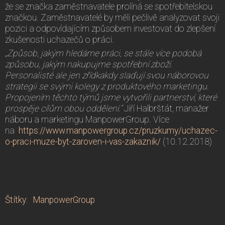
že se značka zaměstnavatele prolíná se spotřebitelskou
značkou. Zaměstnavatelé by měli pečlivě analyzovat svoji
pozici a odpovídajícím způsobem investovat do zlepšení
zkušenosti uchazečů o práci.
„Způsob, jakým hledáme práci, se stále více podobá
způsobu, jakým nakupujme spotřební zboží.
Personalisté ale jen zřídkakdy slaďují svou náborovou
strategii se svými kolegy z produktového marketingu.
Propojením těchto týmů jsme vytvořili partnerství, které
prospěje cílům obou oddělení.“
Jiří Halbrštát, manažer
náboru a marketingu ManpowerGroup. Více
na
https://www.manpowergroup.cz/pruzkumy/uchazec-
o-praci-muze-byt-zaroven-i-vas-zakaznik/
(10.12.2018)
Štítky
:
ManpowerGroup