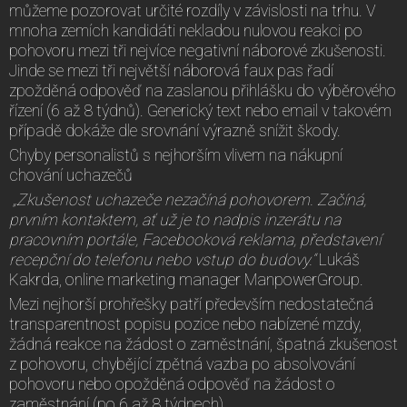
můžeme pozorovat určité rozdíly v závislosti na trhu. V
mnoha zemích kandidáti nekladou nulovou reakci po
pohovoru mezi tři nejvíce negativní náborové zkušenosti.
Jinde se mezi tři největší náborová faux pas řadí
zpožděná odpověď na zaslanou přihlášku do výběrového
řízení (6 až 8 týdnů). Generický text nebo email v takovém
případě dokáže dle srovnání výrazně snížit škody.
Chyby personalistů s nejhorším vlivem na nákupní
chování uchazečů
„Zkušenost uchazeče nezačíná pohovorem. Začíná,
prvním kontaktem, ať už je to nadpis inzerátu na
pracovním portále, Facebooková reklama, představení
recepční do telefonu nebo vstup do budovy.“
Lukáš
Kakrda, online marketing manager ManpowerGroup.
Mezi nejhorší prohřešky patří především nedostatečná
transparentnost popisu pozice nebo nabízené mzdy,
žádná reakce na žádost o zaměstnání, špatná zkušenost
z pohovoru, chybějící zpětná vazba po absolvování
pohovoru nebo opožděná odpověď na žádost o
zaměstnání (po 6 až 8 týdnech).