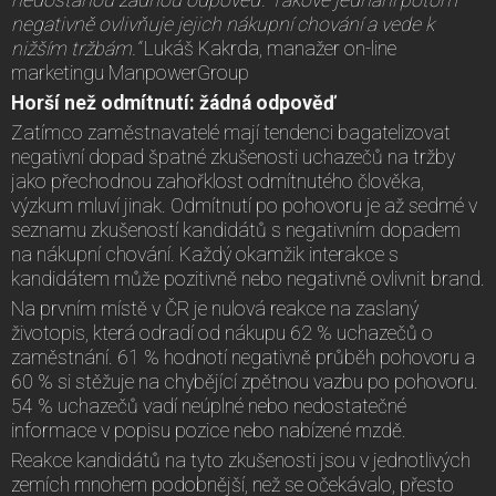
negativně ovlivňuje jejich nákupní chování a vede k
nižším tržbám.“
Lukáš Kakrda, manažer on-line
marketingu ManpowerGroup
Horší než odmítnutí: žádná odpověď
Zatímco zaměstnavatelé mají tendenci bagatelizovat
negativní dopad špatné zkušenosti uchazečů na tržby
jako přechodnou zahořklost odmítnutého člověka,
výzkum mluví jinak. Odmítnutí po pohovoru je až sedmé v
seznamu zkušeností kandidátů s negativním dopadem
na nákupní chování. Každý okamžik interakce s
kandidátem může pozitivně nebo negativně ovlivnit brand.
Na prvním místě v ČR je nulová reakce na zaslaný
životopis, která odradí od nákupu 62 % uchazečů o
zaměstnání. 61 % hodnotí negativně průběh pohovoru a
60 % si stěžuje na chybějící zpětnou vazbu po pohovoru.
54 % uchazečů vadí neúplné nebo nedostatečné
informace v popisu pozice nebo nabízené mzdě.
Reakce kandidátů na tyto zkušenosti jsou v jednotlivých
zemích mnohem podobnější, než se očekávalo, přesto