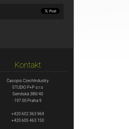
Kontakt
Časopis CzechIndustry
STUDIO P+P s.r.o
Semilská 389/40
197 00 Praha 9
+420 602 363 969
+420 605 463 150