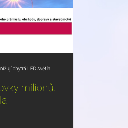
nižují chytrá LED světla
tovky milionů.
la