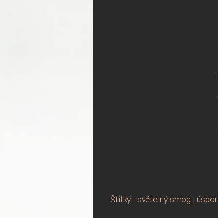
Štítky
:
světelný smog
|
úspor