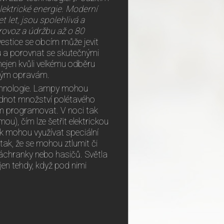
ektrické energie. Moderní
let, jsou spolehlivá a
rovoz a údržbu až o 80
vestice se obcím může jevit
u a porovnat se skutečnými
 nejen kvůli velkému odběru
ytným opravám.
technologie. Lampy mohou
odnot množství polétavého
em programovat. V noci tak
u), čím lze šetřit elektrickou
k mohou využívat speciální
tak, že se mohou ztlumit či
 záchranky nebo hasičů. Světla
jen tehdy, když pod nimi