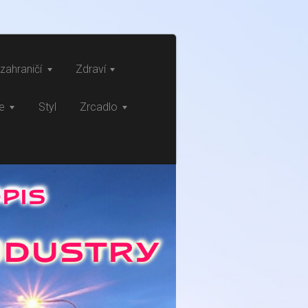
zahraničí
Zdraví
ce
Styl
Zrcadlo