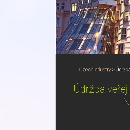
CzechIndustry
>
Údržba
Údržba veřejn
N