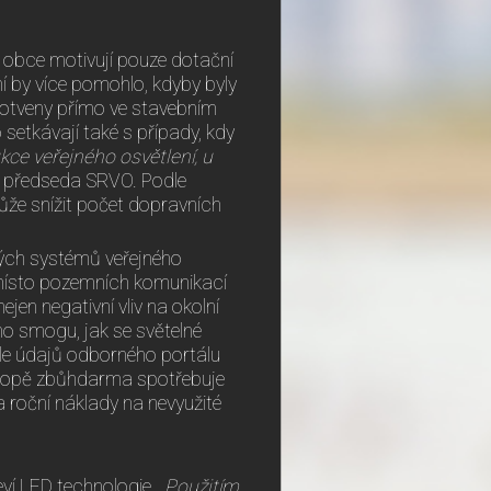
k obce motivují pouze dotační
í by více pomohlo, kdyby byly
akotveny přímo ve stavebním
 setkávají také s případy, kdy
kce veřejného osvětlení, u
, předseda SRVO. Podle
ůže snížit počet dopravních
ých systémů veřejného
o místo pozemních komunikací
ejen negativní vliv na okolní
ho smogu, jak se světelné
dle údajů odborného portálu
Evropě zbůhdarma spotřebuje
a roční náklady na nevyužité
eví LED technologie.
„Použitím