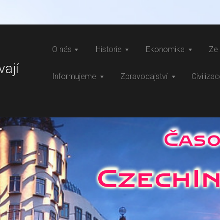
O nás
Historie
Ekonomika
Ze 
vají
Informujeme
Zpravodajství
Civiliza