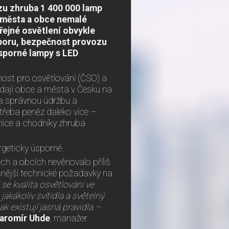
zu zhruba 1 400 000 lamp
í města a obce nemalé
eřejné osvětlení obvykle
poru, bezpečnost provozu
úsporné lampy s LED
nost pro osvětlování (ČSO) a
ádají obce a města v Česku na
 Na správnou údržbu a
třeba peněz daleko více –
nice a chodníky zhruba
rgeticky úsporné.
ch a obcích nevěnovalo příliš
snější technické požadavky na
se kvalita osvětlování ve
akákoliv svítidla a světelný
k existují jasná pravidla –
aromír Uhde
, manažer