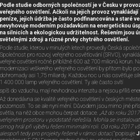
Podle studie odborných společností je v Česku v provo
veřejného osvětlení. Ačkoli na jejich provoz vynakládaj
peníze, jejich údržba je často podfinancována a staré v
nevyhovuje moderním požadavkům na energetickou ús
na silnicích a ekologickou udržitelnost. Řešením jsou 
světelnými zdroji a různé prvky chytrého osvětlení.
Podle studie, kterou v minulých letech provedly Česká společ
Společnost pro rozvoj veřejného osvětlování (SRVO), vynakl
veřejné osvětlení ročně přibližně 600 až 700 milionů korun.
modernizaci veškerého veřejného osvětlení by přitom bylo po
dohromady asi 1,75 miliardy. Každou noc u nás osvětluje sil
1 400 000 lamp veřejného osvětlení. Ty ale často svítí
spíš do vzduchu, mají nevhodnou intenzitu a nejsou příliš ene
Až donedávna se kvalitě veřejného osvětlení v českých měste
pozornosti. To se ale nyní mění. Důvodem jsou mimo jiné pří
světla, na něž obce mohou čerpat dotace.
„Až do roku 2017 
veřejném prostoru v podstatě neřešila. Mohla se instalovat j
smog hrál při výběru řešení minimální roli. Od roku 2017 vša
alespoň tedy pro projekty řešené v rámci dotací,“
popisuje
J