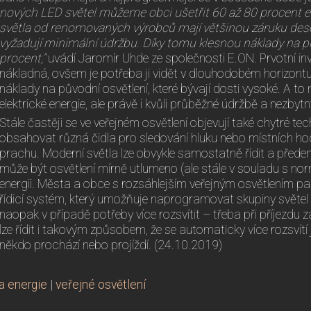
nových LED světel můžeme obci ušetřit 60 až 80 procent el
světla od renomovaných výrobců mají většinou záruku deset 
vyžadují minimální údržbu. Díky tomu klesnou náklady na p
procent,“
uvádí Jaromír Uhde ze společnosti E.ON. Prvotní in
nákladná, ovšem je potřeba ji vidět v dlouhodobém horizont
náklady na původní osvětlení, které bývají dosti vysoké. A to
elektrické energie, ale právě i kvůli průběžné údržbě a nezb
Stále častěji se ve veřejném osvětlení objevují také chytré 
obsahovat různá čidla pro sledování hluku nebo místních h
prachu. Moderní světla lze obvykle samostatně řídit a před
může být osvětlení mírně utlumeno (ale stále v souladu s normo
energii. Města a obce s rozsáhlejším veřejným osvětlením pa
řídicí systém, který umožňuje naprogramovat skupiny světel 
naopak v případě potřeby více rozsvítit – třeba při příjezdu
lze řídit i takovým způsobem, že se automaticky více rozsvítí 
někdo prochází nebo projíždí. (24.10.2019)
a energie
|
veřejné osvětlení