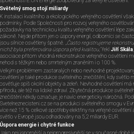
společnosti E.ON Energie zodpovědný za veřejné osvětlení.
Světelný smog stojí miliardy
K instalaci kvalitního a ekologického veřejného osvětlení vša
podmínky. Podle Společnosti pro rozvoj veřejného osvětlován
požadavky na technickou kvalitu veřejného osvětlení lépe z
zákoně. Nejde přitom jen o úspory energií, odborníci se často
jsou silnice osvětleny špatně.
„Často registrujeme rekonstru
nichž byla preferována úspora před kvalitou,“
řekl
Jiří Skála
asociace přitom vhodná rekonstrukce veřejného osvětlení m
nehod s těžkým nebo smrtelným zraněním i o 100 %.
Velkým problémem zastaralých nebo nevhodně projektovan
osvětlení je také produkce světelného znečištění, kdy světl
osvětluje spíš okolní objekty a zeleň. Nevhodné osvětlení má n
přírodu, ale též na lidské zdraví. Zbytečná produkce světelné
znečištění někdy označuje, je navíc energeticky náročná. Po
Svetelneznecisteni.cz se na produkci světelného smogu v 
více než 15 % celkové spotřeby elektřiny na veřejné osvětlení 
světlo v Evropě jsou odhadovány na 5,2 miliardy EUR.
Úspora energie i chytré funkce
Jako nejúspornější a nejprogresivnější se v současné době j