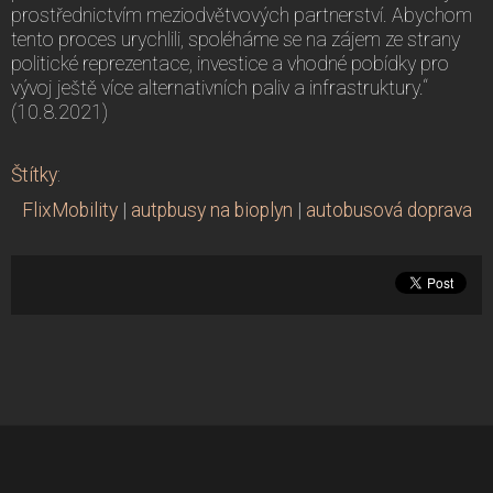
prostřednictvím meziodvětvových partnerství. Abychom
tento proces urychlili, spoléháme se na zájem ze strany
politické reprezentace, investice a vhodné pobídky pro
vývoj ještě více alternativních paliv a infrastruktury.“
(10.8.2021)
Štítky
:
FlixMobility
|
autpbusy na bioplyn
|
autobusová doprava