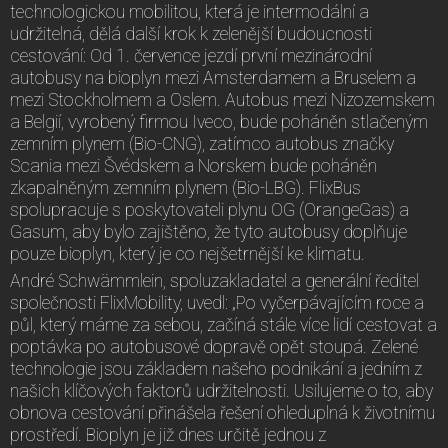
technologickou mobilitou, která je intermodální a
udržitelná, dělá další krok k zelenější budoucnosti
cestování: Od 1. července jezdí první mezinárodní
autobusy na bioplyn mezi Amsterdamem a Bruselem a
mezi Stockholmem a Oslem. Autobus mezi Nizozemskem
a Belgií, vyrobený firmou Iveco, bude poháněn stlačeným
zemním plynem (Bio-CNG), zatímco autobus značky
Scania mezi Švédskem a Norskem bude poháněn
zkapalněným zemním plynem (Bio-LBG). FlixBus
spolupracuje s poskytovateli plynu OG (OrangeGas) a
Gasum, aby bylo zajištěno, že tyto autobusy doplňuje
pouze bioplyn, který je co nejšetrnější ke klimatu.
André Schwämmlein, spoluzakladatel a generální ředitel
společnosti FlixMobility, uvedl: „Po vyčerpávajícím roce a
půl, který máme za sebou, začíná stále více lidí cestovat a
poptávka po autobusové dopravě opět stoupá. Zelené
technologie jsou základem našeho podnikání a jedním z
našich klíčových faktorů udržitelnosti. Usilujeme o to, aby
obnova cestování přinášela řešení ohleduplná k životnímu
prostředí. Bioplyn je již dnes určitě jednou z