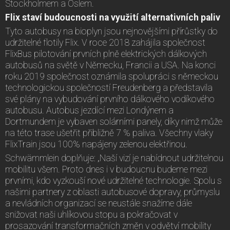
Stockholmem a Oslem.
Flix staví budoucnosti na využití alternativních paliv
Tyto autobusy na bioplyn jsou nejnovějšími přírůstky do
udržitelné flotily Flix. V roce 2018 zahájila společnost
FlixBus pilotování prvních plně elektrických dálkových
autobusů na světě v Německu, Francii a USA. Na konci
roku 2019 společnost oznámila spolupráci s německou
technologickou společností Freudenberg a představila
své plány na vybudování prvního dálkového vodíkového
autobusu. Autobus jezdící mezi Londýnem a
Dortmundem je vybaven solárními panely, díky nimž může
na této trase ušetřit přibližně 7 % paliva. Všechny vlaky
FlixTrain jsou 100% napájeny zelenou elektřinou.
Schwämmlein doplňuje: „Naší vizí je nabídnout udržitelnou
mobilitu všem. Proto dnes i v budoucnu budeme mezi
prvními, kdo vyzkouší nové udržitelné technologie. Spolu s
našimi partnery z oblasti autobusové dopravy, průmyslu
a nevládních organizací se neustále snažíme dále
snižovat naši uhlíkovou stopu a pokračovat v
prosazování transformačních změn v odvětví mobility