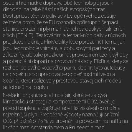
osobní hromadné dopravy. Obě technologie jsou k
dispozici na velké části našich evropských tras.
Dostupnost těchto paliv se v Evropě rychle zlepšuje
zejména proto, že se EU rozhodla zpřístupnit čerpací
stanice pro zemní plyn na hlavních evropských silničních
sítích (TEN-T). Testováním alternativních paliv v různých
projektech plánuje FlixMobility lépe porozumět tomu, jak
jsou technologie vnímány autobusovými partnery a
zákazníky, ale také prozkoumat provozní omezení, výhody
a potenciální dopad na provozní náklady. FlixBus, který se
rozhodl do svého vozového parku doplnit tyto autobusy,
na projektu spolupracoval se společnostmi Iveco a
Scania, které realizovaly přestavbu stávajících modelů
autobusů na bioplyn.
Nevládní organizace atmosfair, která se zabývá
klimatickou strategií a kompenzacemi CO2, ověřuje
původ bioplynu a zajišťuje, aby Flix získával co možná
nejzelenější plyn. Předběžné výpočty naznačují snížení
CO2 přibližně o 75 % ve srovnání s provozem na naftu na
linkách mezi Amsterdamem a Bruselem a mezi