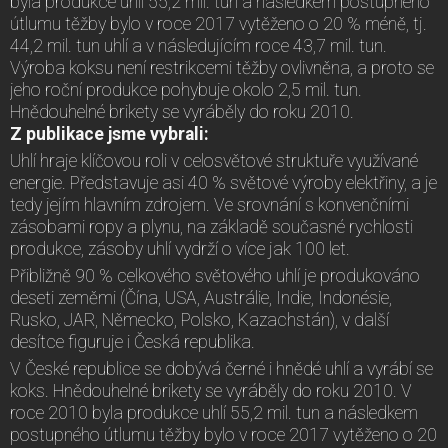
byla produkce uhlí 55,2 mil. tun a následkem postupného
útlumu těžby bylo v roce 2017 vytěženo o 20 % méně, tj.
44,2 mil. tun uhlí a v následujícím roce 43,7 mil. tun.
Výroba koksu není restrikcemi těžby ovlivněna, a proto se
jeho roční produkce pohybuje okolo 2,5 mil. tun.
Hnědouhelné brikety se vyráběly do roku 2010.
Z publikace jsme vybrali:
Uhlí hraje klíčovou roli v celosvětové struktuře využívané
energie. Představuje asi 40 % světové výroby elektřiny, a je
tedy jejím hlavním zdrojem. Ve srovnání s konvenčními
zásobami ropy a plynu, na základě současné rychlosti
produkce, zásoby uhlí vydrží o více jak 100 let.
Přibližně 90 % celkového světového uhlí je produkováno
deseti zeměmi (Čína, USA, Austrálie, Indie, Indonésie,
Rusko, JAR, Německo, Polsko, Kazachstán), v další
desítce figuruje i Česká republika.
V České republice se dobývá černé i hnědé uhlí a vyrábí se
koks. Hnědouhelné brikety se vyráběly do roku 2010. V
roce 2010 byla produkce uhlí 55,2 mil. tun a následkem
postupného útlumu těžby bylo v roce 2017 vytěženo o 20