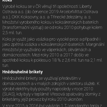
Výrobě koksu se v ČR věnují tři společnosti: Liberty
Ostrava a.s. (do července 2019 ArcelorMittal Ostrava
a.s.), OKK Koksovny, a.s. a Třinecké železárny, a. s.
Množství vyrobeného koksu v koksárenských bateriích
(transformační výstup) se od roku 2010 pohybuje kolem
2,5 mil. tun.
Koks je využit jako vsázka pro vysoké pece a případně i
jako zpětná vsázka v koksárenských bateriích. Marginální
množství je využíváno ve vápenkách, slévárnách a
domácnostech. Mezi roky 2010 a 2017 došlo ve
spotřebě koksu k poklesu o 18 % z 2,6 mil. tun na 2,1 mil.
tun.
Hnědouhelné brikety
Hnědouhelné brikety se využívají především v
domácnostech a v malých zdrojích v sektoru služeb. K
výrobě elektřiny byly použity naposledy v roce 2010
(SUAS), kdy byly v teplárně Vřesová spalovány zlomky z
briketárny, jejíž provoz byl roku 2010 ukončen.
V roce 2015 a 2016 byl vykázán 1 TJ prodaného tepla z