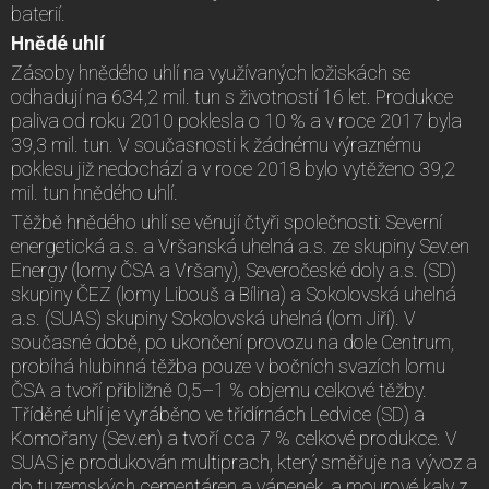
baterií.
Hnědé uhlí
Zásoby hnědého uhlí na využívaných ložiskách se
odhadují na 634,2 mil. tun s životností 16 let. Produkce
paliva od roku 2010 poklesla o 10 % a v roce 2017 byla
39,3 mil. tun. V současnosti k žádnému výraznému
poklesu již nedochází a v roce 2018 bylo vytěženo 39,2
mil. tun hnědého uhlí.
Těžbě hnědého uhlí se věnují čtyři společnosti: Severní
energetická a.s. a Vršanská uhelná a.s. ze skupiny Sev.en
Energy (lomy ČSA a Vršany), Severočeské doly a.s. (SD)
skupiny ČEZ (lomy Libouš a Bílina) a Sokolovská uhelná
a.s. (SUAS) skupiny Sokolovská uhelná (lom Jiří). V
současné době, po ukončení provozu na dole Centrum,
probíhá hlubinná těžba pouze v bočních svazích lomu
ČSA a tvoří přibližně 0,5–1 % objemu celkové těžby.
Tříděné uhlí je vyráběno ve třídírnách Ledvice (SD) a
Komořany (Sev.en) a tvoří cca 7 % celkové produkce. V
SUAS je produkován multiprach, který směřuje na vývoz a
do tuzemských cementáren a vápenek, a mourové kaly z