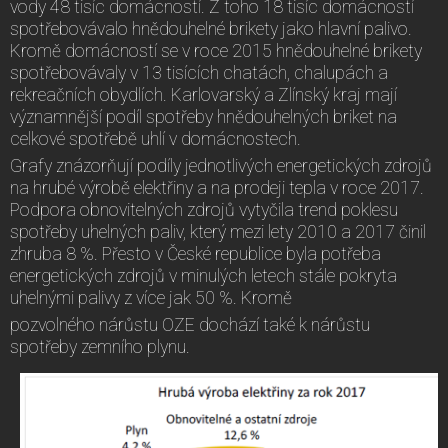
vody 48 tisíc domácností. Z toho 18 tisíc domácností
spotřebovávalo hnědouhelné brikety jako hlavní palivo.
Kromě domácností se v roce 2015 hnědouhelné brikety
spotřebovávaly v 13 tisících chatách, chalupách a
rekreačních obydlích. Karlovarský a Zlínský kraj mají
významnější podíl spotřeby hnědouhelných briket na
celkové spotřebě uhlí v domácnostech.
Grafy znázorňují podíly jednotlivých energetických zdrojů
na hrubé výrobě elektřiny a na prodeji tepla v roce 2017.
Podpora obnovitelných zdrojů vytyčila trend poklesu
spotřeby uhelných paliv, který mezi lety 2010 a 2017 činil
zhruba 8 %. Přesto v České republice byla potřeba
energetických zdrojů v minulých letech stále pokryta
uhelnými palivy z více jak 50 %. Kromě
pozvolného nárůstu OZE dochází také k nárůstu
spotřeby zemního plynu.