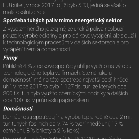
HU briket, v roce 2017 to již bylo 5 TJ, jedná se však o
malé lokální zdroje.
Spotřeba tuhých paliv mimo energetický sektor
Z výše zmíněného je zřejmé, že uhelná paliva neslouží
pouze k výrobě elektřiny a pro dálkové vytápění, ale slouží i
k technologickým procesům v dalších sektorech a pro
vytápění firem a domácností.
Firmy
Přibližně 4 % z celkové spotřeby uhlí je využito na výrobu
technologického tepla ve firmách. Stejně jako u
domácností, má na této spotřebě největší podíl hnědé
uhlí. V roce 2017 to bylo 1 127 tis. tun, ze kterých cca
800 tis. tun bylo využito chemickými podniky a dalších
cca 100 tis. v průmyslu papírenském.
Domácnosti
Domácnosti spotřebují na výrobu tepla ročně cca 2 mil.
tun tuhých fosilních paliv. 74 % tvoří hnědé uhlí, 17 %
černé uhlí, 8 % brikety a 2 % koks).
Podle statistického šetření ENERGO 2015 využívalo