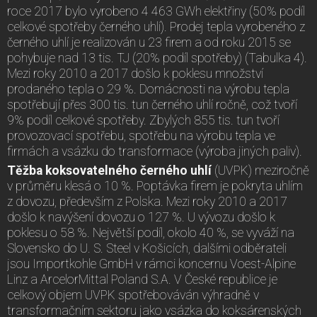
roce 2017 bylo vyrobeno 4 463 GWh elektřiny (50% podíl
celkové spotřeby černého uhlí). Prodej tepla vyrobeného z
černého uhlí je realizován u 23 firem a od roku 2015 se
pohybuje nad 13 tis. TJ (20% podíl spotřeby) (Tabulka 4).
Mezi roky 2010 a 2017 došlo k poklesu množství
prodaného tepla o 29 %. Domácnosti na výrobu tepla
spotřebují přes 300 tis. tun černého uhlí ročně, což tvoří
9% podíl celkové spotřeby. Zbylých 855 tis. tun tvoří
provozovací spotřebu, spotřebu na výrobu tepla ve
firmách a vsázku do transformace (výroba jiných paliv).
Těžba koksovatelného černého uhlí
(UVPK) meziročně
v průměru klesá o 10 %. Poptávka firem je pokryta uhlím
z dovozu, především z Polska. Mezi roky 2010 a 2017
došlo k navýšení dovozu o 127 %. U vývozu došlo k
poklesu o 58 %. Největší podíl, okolo 40 %, se vyváží na
Slovensko do U. S. Steel v Košicích, dalšími odběrateli
jsou Importkohle GmbH v rámci koncernu Voest-Alpine
Linz a ArcelorMittal Poland S.A. V České republice je
celkový objem UVPK spotřebováván výhradně v
transformačním sektoru jako vsázka do koksárenských