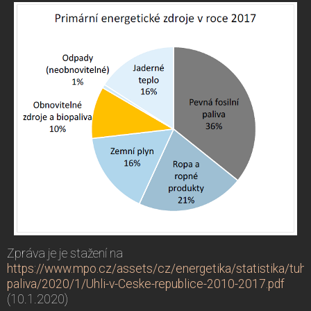
Zpráva je je stažení na
https://www.mpo.cz/assets/cz/energetika/statistika/tuha
paliva/2020/1/Uhli-v-Ceske-republice-2010-2017.pdf
(10.1.2020)