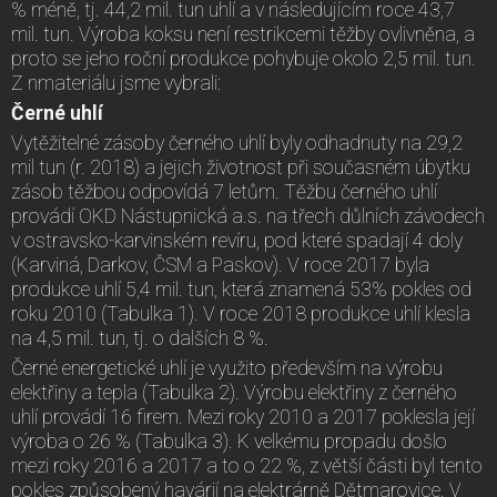
% méně, tj. 44,2 mil. tun uhlí a v následujícím roce 43,7
mil. tun. Výroba koksu není restrikcemi těžby ovlivněna, a
proto se jeho roční produkce pohybuje okolo 2,5 mil. tun.
Z nmateriálu jsme vybrali:
Černé uhlí
Vytěžitelné zásoby černého uhlí byly odhadnuty na 29,2
mil tun (r. 2018) a jejich životnost při současném úbytku
zásob těžbou odpovídá 7 letům. Těžbu černého uhlí
provádí OKD Nástupnická a.s. na třech důlních závodech
v ostravsko-karvinském revíru, pod které spadají 4 doly
(Karviná, Darkov, ČSM a Paskov). V roce 2017 byla
produkce uhlí 5,4 mil. tun, která znamená 53% pokles od
roku 2010 (Tabulka 1). V roce 2018 produkce uhlí klesla
na 4,5 mil. tun, tj. o dalších 8 %.
Černé energetické uhlí je využito především na výrobu
elektřiny a tepla (Tabulka 2). Výrobu elektřiny z černého
uhlí provádí 16 firem. Mezi roky 2010 a 2017 poklesla její
výroba o 26 % (Tabulka 3). K velkému propadu došlo
mezi roky 2016 a 2017 a to o 22 %, z větší části byl tento
pokles způsobený havárií na elektrárně Dětmarovice. V