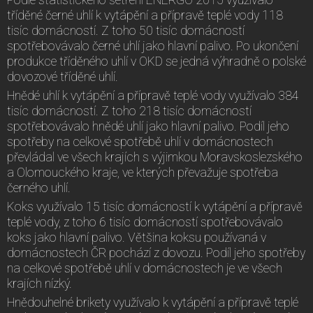
tříděné černé uhlí k vytápění a přípravě teplé vody 118
tisíc domácností. Z toho 50 tisíc domácností
spotřebovávalo černé uhlí jako hlavní palivo. Po ukončení
produkce tříděného uhlí v OKD se jedná výhradně o polské
dovozové tříděné uhlí.
Hnědé uhlí k vytápění a přípravě teplé vody využívalo 384
tisíc domácností. Z toho 218 tisíc domácností
spotřebovávalo hnědé uhlí jako hlavní palivo. Podíl jeho
spotřeby na celkové spotřebě uhlí v domácnostech
převládal ve všech krajích s výjimkou Moravskoslezského
a Olomouckého kraje, ve kterých převažuje spotřeba
černého uhlí.
Koks využívalo 15 tisíc domácností k vytápění a přípravě
teplé vody, z toho 6 tisíc domácností spotřebovávalo
koks jako hlavní palivo. Většina koksu používaná v
domácnostech ČR pochází z dovozu. Podíl jeho spotřeby
na celkové spotřebě uhlí v domácnostech je ve všech
krajích nízký.
Hnědouhelné brikety využívalo k vytápění a přípravě teplé