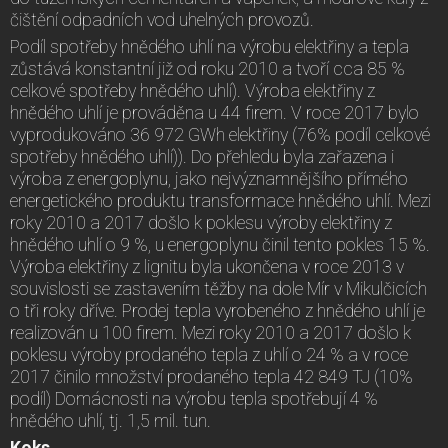
čištění odpadních vod uhelných provozů.
Podíl spotřeby hnědého uhlí na výrobu elektřiny a tepla
zůstává konstantní již od roku 2010 a tvoří cca 85 %
celkové spotřeby hnědého uhlí). Výroba elektřiny z
hnědého uhlí je prováděna u 44 firem. V roce 2017 bylo
vyprodukováno 36 972 GWh elektřiny (76% podíl celkové
spotřeby hnědého uhlí)). Do přehledu byla zařazena i
výroba z energoplynu, jako nejvýznamnějšího přímého
energetického produktu transformace hnědého uhlí. Mezi
roky 2010 a 2017 došlo k poklesu výroby elektřiny z
hnědého uhlí o 9 %, u energoplynu činil tento pokles 15 %.
Výroba elektřiny z lignitu byla ukončena v roce 2013 v
souvislosti se zastavením těžby na dole Mír v Mikulčicích
o tři roky dříve. Prodej tepla vyrobeného z hnědého uhlí je
realizován u 100 firem. Mezi roky 2010 a 2017 došlo k
poklesu výroby prodaného tepla z uhlí o 24 % a v roce
2017 činilo množství prodaného tepla 42 849 TJ (10%
podíl) Domácnosti na výrobu tepla spotřebují 4 %
hnědého uhlí, tj. 1,5 mil. tun.
Koks