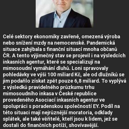
Celé sektory ekonomiky zavřené, omezená výroba
nebo snížení mzdy na nemocenské. Pandemická
situace zahýbala s finanční situací mnoha občanů
ČR. A tento výjimečný stav se projevil i na výsledcích
inkasních agentur, které se specializují na
mimosoudní vymáhání dluhů. Loni spravovaly
pohledávky ve výši 100 miliard Kč, ale od dlužníků se
jim podařilo získat zpět pouze 6,8 miliard.
To vyplývá
z výsledků pravidelného průzkumu trhu
mimosoudního inkasa v České republice
provedeného Asociací inkasních agentur ve
spolupráci s poradenskou společností EY. Podíl na
této situaci mají nejrůznější moratoria, odklady
splátek, ale také věřitelé, kteří jsou k lidem, jež se
dostali do finančních potíží, shovívavější.