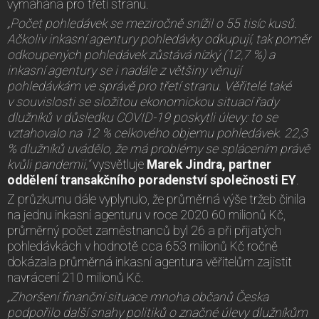
vymáhána pro třetí stranu.
„Počet pohledávek se meziročně snížil o 55 tisíc kusů.
Ačkoliv inkasní agentury pohledávky odkupují, tak poměr
odkoupených pohledávek zůstává nízký (12,7 %) a
inkasní agentury se i nadále z většiny věnují
pohledávkám ve správě pro třetí stranu.
Věřitelé také
v souvislosti
se složitou ekonomickou situací řady
dlužníků v důsledku COVID-19 poskytli úlevy: to se
vztahovalo na 12 % celkového objemu pohledávek. 22,3
% dlužníků uvádělo, že má problémy se splácením právě
kvůli pandemii,“
vysvětluje
Marek Jindra, partner
oddělení transakčního poradenství společnosti EY
.
Z průzkumu dále vyplynulo, že průměrná výše tržeb činila
na jednu inkasní agenturu v roce 2020 60 milionů Kč,
průměrný počet zaměstnanců byl 26 a při přijatých
pohledávkách v hodnotě cca 653 milionů Kč ročně
dokázala průměrná inkasní agentura věřitelům zajistit
navrácení 210 milionů Kč.
„
Zhoršení finanční situace mnoha občanů Česka
podpořilo další snahy politiků o značné úlevy dlužníkům