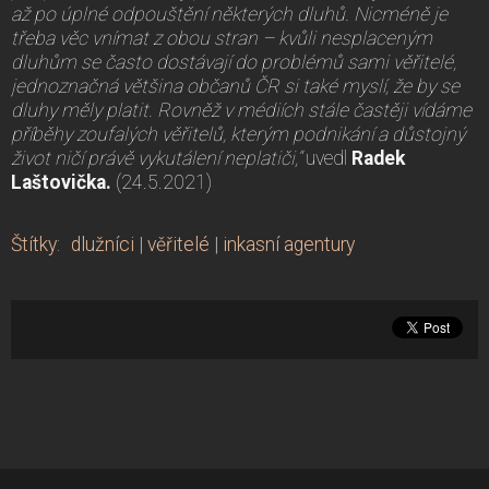
až po úplné odpouštění některých dluhů. Nicméně je
třeba věc vnímat z obou stran – kvůli nesplaceným
dluhům se často dostávají do problémů sami věřitelé,
jednoznačná většina občanů ČR si také myslí, že by se
dluhy měly platit. Rovněž v médiích stále častěji vídáme
příběhy zoufalých věřitelů, kterým podnikání a důstojný
život ničí právě vykutálení neplatiči,“
uvedl
Radek
Laštovička.
(24.5.2021)
Štítky
:
dlužníci
|
věřitelé
|
inkasní agentury