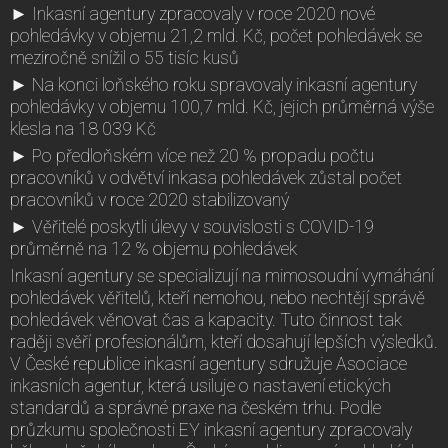
► Inkasní agentury zpracovaly v roce 2020 nové
pohledávky v objemu 21,2 mld. Kč, počet pohledávek se
meziročně snížil o 55 tisíc kusů
► Na konci loňského roku spravovaly inkasní agentury
pohledávky v objemu 100,7 mld. Kč, jejich průměrná výše
klesla na 18 039 Kč
► Po předloňském více než 20 % propadu počtu
pracovníků v odvětví inkasa pohledávek zůstal počet
pracovníků v roce 2020 stabilizovaný
► Věřitelé poskytli úlevy v souvislosti s COVID-19
průměrně na 12 % objemu pohledávek
Inkasní agentury se specializují na mimosoudní vymáhání
pohledávek věřitelů, kteří nemohou, nebo nechtějí správě
pohledávek věnovat čas a kapacity. Tuto činnost tak
raději svěří profesionálům, kteří dosahují lepších výsledků.
V České republice inkasní agentury sdružuje Asociace
inkasních agentur, která usiluje o nastavení etických
standardů a správné praxe na českém trhu. Podle
průzkumu společnosti EY inkasní agentury zpracovaly