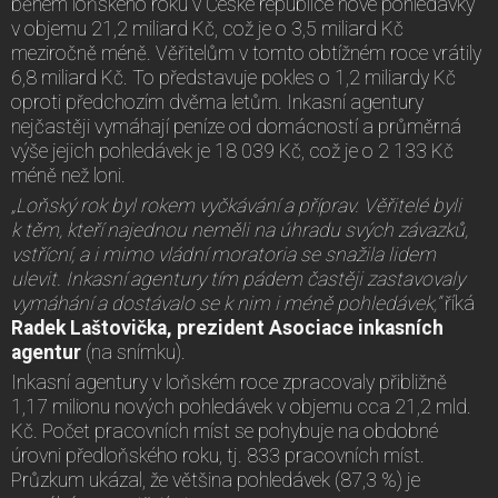
během loňského roku v České republice nové pohledávky
v objemu 21,2 miliard Kč, což je o 3,5 miliard Kč
meziročně méně. Věřitelům v tomto obtížném roce vrátily
6,8 miliard Kč. To představuje pokles o 1,2 miliardy Kč
oproti předchozím dvěma letům. Inkasní agentury
nejčastěji vymáhají peníze od domácností a průměrná
výše jejich pohledávek je 18 039 Kč, což je o 2 133 Kč
méně než loni.
„Loňský rok byl rokem vyčkávání a příprav.
Věřitelé byli
k těm, kteří najednou neměli na úhradu svých závazků,
vstřícní, a i mimo vládní moratoria se snažila lidem
ulevit. Inkasní agentury tím pádem častěji zastavovaly
vymáhání a dostávalo se k nim i méně pohledávek,“
říká
Radek Laštovička, prezident Asociace inkasních
agentur
(na snímku).
Inkasní agentury v loňském roce zpracovaly přibližně
1,17 milionu nových pohledávek v objemu cca 21,2 mld.
Kč. Počet pracovních míst se pohybuje na obdobné
úrovni předloňského roku, tj. 833 pracovních míst.
Průzkum ukázal, že většina pohledávek (87,3 %) je