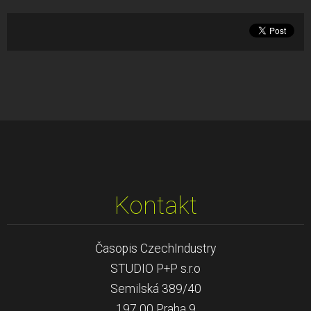
Kontakt
Časopis CzechIndustry
STUDIO P+P s.r.o
Semilská 389/40
197 00 Praha 9