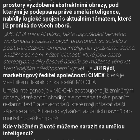
prostory vyzdobené abstraktními obrazy, pod
kterými je podepsána právě umělá inteligence,
nabídly logické spojení s aktuálním tématem, které
již proniká do všech oborů.
„MO-CHA má k AI blízko, takže uspořádání takového
workshopu v našich nových prostorách se setkalo s
pozitivní odezvou. Umělou inteligenci využíváme denně,
snažíme se na ni ´házet´ činnosti, které jsou často
stereotypní a díky časové úspoře se můžeme věnovat
kreativnějším záležitostem,“
vysvětluje
Jiří Rýdl,
marketingový ředitel společnosti CIMEX
, která je
vlastníkem flexibilních kanceláří MO-CHA.
Umělá inteligence je v MO-CHA zastoupena již zmíněnými
obrazy, které zdobí chodby, ale pomáhá také s psaním
reklamní textů a advertoriálů, které mají přilákat další
zájemce a pouští se i do vytváření vizuálních návrhů pro
marketingové kampaně.
Kde v běžném životě můžeme narazit na umělou
inteligenci?