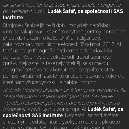
jak atraktivní je tento způsob využití umělé inteligence
pro veřejnost,“
uvádí
Luděk Šafář, ze společnosti SAS
Institute
.
Strojové učení se již delší dobu zabydlelo například
v online nakupování, kdy nám chytré algoritmy ´poradí´ co
přidat do nákupního koše. Umělá inteligence je
zabudovaná v mobilních telefonech již od roku 2017. AI
také upravuje fotografie, anebo naopak přidává do
obrázku něco navíc a dokáže odfiltrovat spamové
zprávy. Nejčastěji a také nejviditelněji se s umělou
inteligencí setkáváme v komunikaci se společnostmi
pomocí virtuálních asistentů anebo chatovacích okének,
které nám všude vyskakují a nabízejí pomoc.
„V dnešní době využíváme různé formy tzv. narrow AI, čili
specializovanou umělou inteligenci, která exceluje
v předem stanovených cílech, pro které je vytvořená a
trénovaná,“
vysvětluje na workshopu AI
Luděk Šafář, ze
společnosti SAS Institute
. Nejčastěji se potkáváme
s rozdílnými podobami analytických modelů, aplikacemi
na rozpoznávání řeči a různými dalšími úlohami. „
V