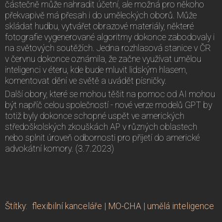
částečně může nahradit účetní, ale možná pro někoho
překvapivě má přesah i do uměleckých oborů. Může
skládat hudbu, vytvářet obrazové materiály, některé
fotografie vygenerované algoritmy dokonce zabodovaly i
na světových soutěžích. Jedna rozhlasová stanice v ČR
v červnu dokonce oznámila, že začne využívat umělou
inteligenci v éteru, kde bude mluvit lidským hlasem,
komentovat dění ve světě a uvádět písničky.
Další obory, které se mohou těšit na pomoc od AI mohou
být napříč celou společností - nové verze modelů GPT by
totiž byly dokonce schopné uspět ve amerických
středoškolských zkouškách AP v různých oblastech
nebo splnit úroveň odbornosti pro přijetí do americké
advokátní komory. (3.7.2023)
Štítky
:
flexibilní kanceláře
|
MO-CHA
|
umělá inteligence