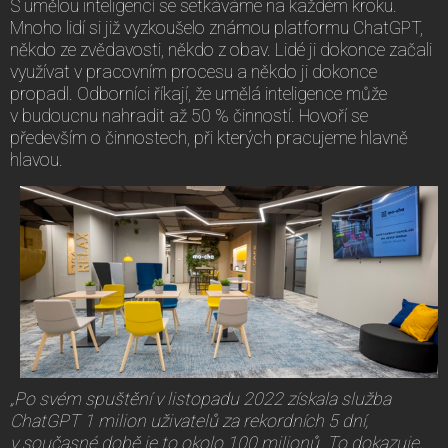
S umělou inteligencí se setkáváme na každém kroku.
Mnoho lidí si již vyzkoušelo známou platformu ChatGPT,
někdo ze zvědavosti, někdo z obav. Lidé ji dokonce začali
využívat v pracovním procesu a někdo ji dokonce
propadl. Odborníci říkají, že umělá inteligence může
v budoucnu nahradit až 50 % činností. Hovoří se
především o činnostech, při kterých pracujeme hlavně
hlavou.
„Po svém spuštění v listopadu 2022 získala služba
ChatGPT 1 milion uživatelů za rekordních 5 dní,
v současné době je to okolo 100 milionů. To dokazuje,