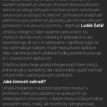
každém případě se ukazuje, že právě data použitá pro
trénink se stávají klíčovým mechanismem ovlivňování
výkonnosti a výstupů AI obecně. Softwarové analytické
platformy jsou jedním ze způsobů, jak mít nad takovým
procesem i v budoucnu kontrolu,
“ doplňuje
Luděk Šafář
.
Umělou inteligenci také najdeme v provozech tzv.
chytrých domácností, v některých případech si ani
neuvědomuje, že se s AI setkáváme, například, když za
nás optimalizuje nabíjení, maže nepoužívané aplikace
nebo nabídne poslech oblíbené hudby, podobně pracuje
AI i v bankovních aplikacích.
Důležitou úlohu hraje umělá inteligence při řízení strojů,
jedná se jak o autopiloty, ale i automobily, využití nachází
v hojné míře i v průmyslových výrobách.
Jaké činnosti nahradí?
Umělá inteligence má potenciál přinést revoluci v
profesích, které jsou založeny na opakujících se
stereotypních činnostech, v dalším kroku může pomáhat
se psaním textů, mailů, ale teoreticky i programovat,