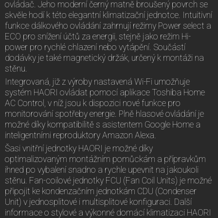
ovládač. Jeho moderní černý matně broušený povrch se
skvěle hodí k této elegantní klimatizační jednotce. Intuitivní
funkce dálkového ovládání zahrnují režimy Power select a
ECO pro snížení účtů za energii, stejně jako režim Hi-
power pro rychlé chlazení nebo vytápění. Součástí
dodávky je také magnetický držák, určený k montáži na
stěnu.
Integrovaná, již z výroby nastavená Wi-Fi umožňuje
systém HAORI ovládat pomocí aplikace Toshiba Home
AC Control, v níž jsou k dispozici nové funkce pro
monitorování spotřeby energie. Plně hlasové ovládání je
možné díky kompatibilitě s asistentem Google Home a
inteligentními reproduktory Amazon Alexa.
Šasi vnitřní jednotky HAORI je možné díky
optimalizovaným montážním pomůckám a přípravkům
ihned po vybalení snadno a rychle upevnit na jakoukoli
stěnu. Fan-coilové jednotky FCU (Fan Coil Units) je možné
připojit ke kondenzačním jednotkám CDU (Condenser
Unit) v jednosplitové i multisplitové konfiguraci. Další
informace o stylové a výkonné domácí klimatizaci HAORI