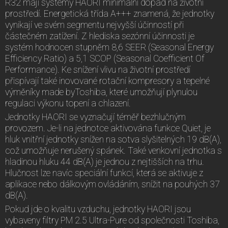
R32 mají systémy HAORI minimální dopad na životní
prostředí. Energetická třída A+++ znamená, že jednotky
vynikají ve svém segmentu nejvyšší účinností při
částečném zatížení. Z hlediska sezónní účinnosti je
systém hodnocen stupněm 8,6 SEER (Seasonal Energy
Efficiency Ratio) a 5,1 SCOP (Seasonal Coefficient Of
Performance). Ke snížení vlivu na životní prostředí
přispívají také inovované rotační kompresory a tepelné
výměníky made byToshiba, které umožňují plynulou
regulaci výkonu topení a chlazení.
Jednotky HAORI se vyznačují téměř bezhlučným
provozem. Je-li na jednotce aktivována funkce Quiet, je
hluk vnitřní jednotky snížen na sotva slyšitelných 19 dB(A),
což umožňuje nerušený spánek. Také venkovní jednotka s
hladinou hluku 44 dB(A) je jednou z nejtišších na trhu.
Hlučnost lze navíc speciální funkcí, která se aktivuje z
aplikace nebo dálkovým ovládáním, snížit na pouhých 37
dB(A).
Pokud jde o kvalitu vzduchu, jednotky HAORI jsou
vybaveny filtry PM 2.5 Ultra-Pure od společnosti Toshiba,