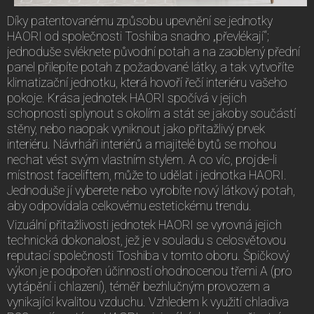
Díky patentovanému způsobu upevnění se jednotky
HAORI od společnosti Toshiba snadno „převlékají“;
jednoduše svléknete původní potah a na zaoblený přední
panel přilepíte potah z požadované látky, a tak vytvoříte
klimatizační jednotku, která hovoří řečí interiéru vašeho
pokoje. Krása jednotek HAORI spočívá v jejich
schopnosti splynout s okolím a stát se jakoby součástí
stěny, nebo naopak vyniknout jako přitažlivý prvek
interiéru. Návrháři interiérů a majitelé bytů se mohou
nechat vést svým vlastním stylem. A co víc, projde-li
místnost faceliftem, může to udělat i jednotka HAORI.
Jednoduše jí vyberete nebo vyrobíte nový látkový potah,
aby odpovídala celkovému estetickému trendu.
Vizuální přitažlivosti jednotek HAORI se vyrovná jejich
technická dokonalost, jež je v souladu s celosvětovou
reputací společnosti Toshiba v tomto oboru. Špičkový
výkon je podpořen účinností ohodnocenou třemi A (pro
vytápění i chlazení), téměř bezhlučným provozem a
vynikající kvalitou vzduchu. Vzhledem k využití chladiva