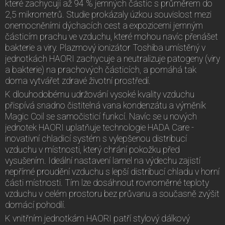
které zachycují až 94 % jemných částic s průměrem do
2,5 mikrometrů. Studie prokázaly úzkou souvislost mezi
onemocněními dýchacích cest a expozicemi jemným
částicím prachu ve vzduchu, které mohou navíc přenášet
bakterie a viry. Plazmový ionizátor Toshiba umístěný v
jednotkách HAORI zachycuje a neutralizuje patogeny (viry
a bakterie) na prachových částicích, a pomáhá tak
doma vytvářet zdravé životní prostředí.
K dlouhodobému udržování vysoké kvality vzduchu
přispívá snadno čistitelná vana kondenzátu a výměník
Magic Coil se samočisticí funkcí. Navíc se u nových
jednotek HAORI uplatňuje technologie HADA Care -
inovativní chladicí systém s vylepšenou distribucí
vzduchu v místnosti, který chrání pokožku před
vysušením. Ideální nastavení lamel na výdechu zajistí
nepřímé proudění vzduchu s lepší distribucí chladu v horní
části místnosti. Tím lze dosáhnout rovnoměrné teploty
vzduchu v celém prostoru bez průvanu a současně zvýšit
domácí pohodlí.
K vnitřním jednotkám HAORI patří stylový dálkový