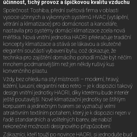
účinnost, tichý provoz a špičkovou kvalitu vzduchu
Společnost Toshiba, přední světová firma v oblasti
vysoce účinných a výkonných systémů HVAC (vytápění,
větrání a klimatizace) pro domácnost a kanceláře,
nastavila pro systémy domácí klimatizace zcela nová
měřítka. Nová vnitřní jednotka HAORI překračuje tradiční
koncepty klimatizace a stává se lákavou a skutečně
elegantní součástí vybavení bytu, což dokazuje, že
technika pro zajištění domácího pohodlí může být něčím
mnohem podmanivějším než jen někdy rušivý kus
konvenčního plastu.
Vždy, bez ohledu na styl místnosti – moderní, hravý,
ležérní, luxusní, elegantní nebo retro – je k dispozici takový
design vnitřní jednotky HAORI, díky kterému bude interiér
ještě poutavější. Nové klimatizační jednotky se štíhlým
korpusem a jedinečným tvarem se vyznačují velmi
atraktivním textilním potahem, který je k dispozici nejen v
řadě standardních a volitelných barev, ale nabízí
nekonečné možnosti designového přizpůsobení.
Zákazníci, kteří touží po novince HAORI, si jednoduše buď