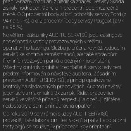
prací výrazný rozdíl ani z hlediska značek. Servisy Škoda
získaly hodnocení 95 %, o 1 procentní bod meziročně
méně. O 3 procentní body si loni pohoršily servisy Ford (z
94 na 91 %), a o 2 procentní body servisy Peugeot (z 97
na 95 %).
Největšími zákazníky AUDITU SERVISŮ jsou leasingové
společnosti s vozidly provozovaných v režimu
operativního leasingu. Služba je určena rovněž vedoucím
servisů ke kontrole zaměstnanců, ale také správcům
firemních vozových parků a běžným motoristům.
Všechny kontroly probíhají neohlášeně, servis tedy není
předem informován o návštěvě auditora. Zásadním
pravidlem AUDITU SERVISŮ je princip opakované
kontroly na sledovaných pracovištích. Auditoři navštíví
jeden servis maximálně 3x za rok. Řídící pracovníci
servisů ve většině případů respektují a oceňují zjištěné
nedostatky a sami činí nápravná opatření.
Od roku 2019 se v rámci služby AUDIT SERVISŮ
provádějí také laboratorní testy olejů a paliv. Laboratorní
testy olejů se používají v případech, kdy orientační