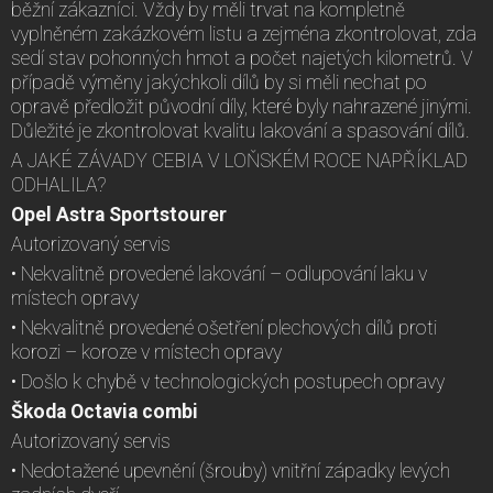
běžní zákazníci. Vždy by měli trvat na kompletně
vyplněném zakázkovém listu a zejména zkontrolovat, zda
sedí stav pohonných hmot a počet najetých kilometrů. V
případě výměny jakýchkoli dílů by si měli nechat po
opravě předložit původní díly, které byly nahrazené jinými.
Důležité je zkontrolovat kvalitu lakování a spasování dílů.
A JAKÉ ZÁVADY CEBIA V LOŇSKÉM ROCE NAPŘÍKLAD
ODHALILA?
Opel Astra Sportstourer
Autorizovaný servis
• Nekvalitně provedené lakování – odlupování laku v
místech opravy
• Nekvalitně provedené ošetření plechových dílů proti
korozi – koroze v místech opravy
• Došlo k chybě v technologických postupech opravy
Škoda Octavia combi
Autorizovaný servis
• Nedotažené upevnění (šrouby) vnitřní západky levých