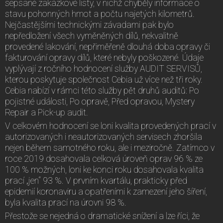
sepsané zakázkové listy, v nichž chyběly informace o
stavu pohonných hmot a počtu najetých kilometrů.
Nejčastějšími technickými závadami pak bylo
nepředložení všech vyměněných dílů, nekvalitně
provedené lakování, nepřiměřeně dlouhá doba opravy či
fakturování opravy dílů, které nebyly poškozené. Údaje
vyplývají z ročního hodnocení služby AUDIT SERVISŮ,
kterou poskytuje společnost Cebia už více než tři roky.
Cebia nabízí v rámci této služby pět druhů auditů: Po
pojistné události, Po opravě, Před opravou, Mystery
Repair a Pick-up audit.
V celkovém hodnocení se loni kvalita provedených prací v
autorizovaných i neautorizovaných servisech zhoršila
nejen během samotného roku, ale i meziročně. Zatímco v
roce 2019 dosahovala celková úroveň oprav 96 % ze
100 % možných, loni ke konci roku dosahovala kvalita
prací „jen“ 93 %. V prvním kvartálu, prakticky před
epidemií koronaviru a opatřeními k zamezení jeho šíření,
byla kvalita prací na úrovni 98 %.
Přestože se nejedná o dramatické snížení a lze říci, že