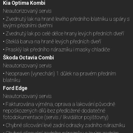
Kia Optima Kombi
Neautorizovaný servis
• Zvednutý lak na hraně levého předního blatníku u spáry s
levými předními dveřmi
• Zvednutý lak po celé délce hrany levých předních dveří
• Steklá barva na hraně levých předních dveří
• Prasklý lak předního nárazníku i masky chladiče
Škoda Octavia Combi
Neautorizovaný servis
• Neopraven (vynechán) 1 důlek na pravém předním
blatníku
Ford Edge
Neautorizovaný servis
• Fakturována výměna, oprava a lakování původně
nepoškozených dílů bez předložené dodatečné
fotodokumentace (servis / likvidátor pojišťovny)
• Chybné slícování levé zadní odrazky zadního nárazníku