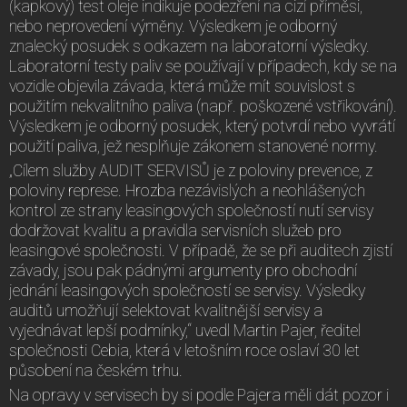
(kapkový) test oleje indikuje podezření na cizí příměsi,
nebo neprovedení výměny. Výsledkem je odborný
znalecký posudek s odkazem na laboratorní výsledky.
Laboratorní testy paliv se používají v případech, kdy se na
vozidle objevila závada, která může mít souvislost s
použitím nekvalitního paliva (např. poškozené vstřikování).
Výsledkem je odborný posudek, který potvrdí nebo vyvrátí
použití paliva, jež nesplňuje zákonem stanovené normy.
„Cílem služby AUDIT SERVISŮ je z poloviny prevence, z
poloviny represe. Hrozba nezávislých a neohlášených
kontrol ze strany leasingových společností nutí servisy
dodržovat kvalitu a pravidla servisních služeb pro
leasingové společnosti. V případě, že se při auditech zjistí
závady, jsou pak pádnými argumenty pro obchodní
jednání leasingových společností se servisy. Výsledky
auditů umožňují selektovat kvalitnější servisy a
vyjednávat lepší podmínky,“ uvedl Martin Pajer, ředitel
společnosti Cebia, která v letošním roce oslaví 30 let
působení na českém trhu.
Na opravy v servisech by si podle Pajera měli dát pozor i