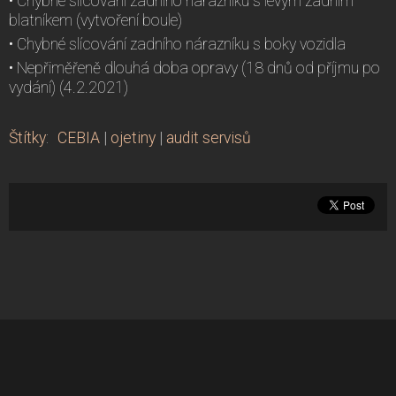
• Chybné slícování zadního nárazníku s levým zadním
blatníkem (vytvoření boule)
• Chybné slícování zadního nárazníku s boky vozidla
• Nepřiměřeně dlouhá doba opravy (18 dnů od příjmu po
vydání) (4.2.2021)
Štítky
:
CEBIA
|
ojetiny
|
audit servisů