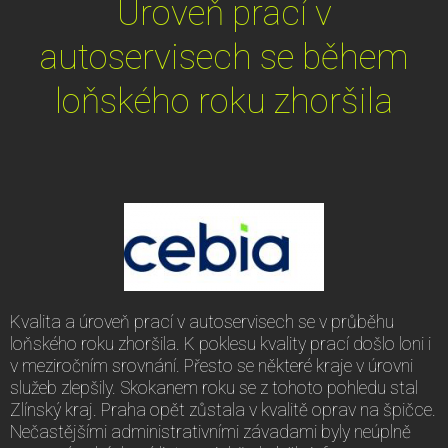
Úroveň prací v
autoservisech se během
loňského roku zhoršila
Kvalita a úroveň prací v autoservisech se v průběhu
loňského roku zhoršila. K poklesu kvality prací došlo loni i
v meziročním srovnání. Přesto se některé kraje v úrovni
služeb zlepšily. Skokanem roku se z tohoto pohledu stal
Zlínský kraj. Praha opět zůstala v kvalitě oprav na špičce.
Nečastějšími administrativními závadami byly neúplně