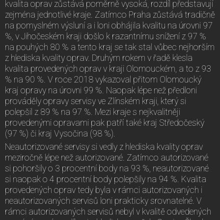
kvalita oprav zůstává poměrně vysoká, rozdíl představují
zejména jednotlivé kraje. Zatímco Praha zůstává tradičně
na pomyslném výsluní a i loni obhájila kvalitu na úrovni 97
%, v Jihočeském kraji došlo k razantnímu snížení z 97 %
na pouhých 80 % a tento kraj se tak stal vůbec nejhorším
z hlediska kvality oprav. Druhým rokem v řadě klesla
kvalita provedených oprav v kraji Olomouckém, a to z 93
% na 90 %. V roce 2018 vykazoval přitom Olomoucký
kraj opravy na úrovni 99 %. Naopak lépe než předloni
prováděly opravy servisy ve Zlínském kraji, který si
polepšil z 89 % na 97 %. Mezi kraje s nejkvalitněji
provedenými opravami pak patří také kraj Středočeský
(97 %) či kraj Vysočina (98 %).
Neautorizované servisy si vedly z hlediska kvality oprav
meziročně lépe než autorizované. Zatímco autorizované
si pohoršily o 3 procentní body na 93 %, neautorizované
si naopak o 4 procentní body polepšily na 94 %. Kvalita
provedených oprav tedy byla v rámci autorizovaných i
neautorizovaných servisů loni prakticky srovnatelné. V
rámci autorizovaných servisů nebyl v kvalitě odvedených