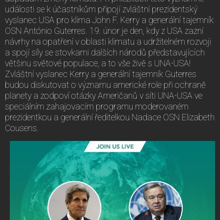
události se k účastníkům připojí zvláštní prezidentský
vyslanec USA pro klima John F. Kerry a generální tajemník
OSN António Guterres. 19. únor je den, kdy z USA zazní
návrhy na opatření v oblasti klimatu a udržitelném rozvoji
a spojí síly se stovkami dalších národů představujících
většinu světové populace, a to vše živě s UNA-USA!
Zvláštní vyslanec Kerry a generální tajemník Guterres
budou diskutovat o významu americké role při ochraně
planety a zodpoví otázky Američanů v síti UNA-USA ve
speciálním zahajovacím programu moderovaném
prezidentkou a generální ředitelkou Nadace OSN Elizabeth
Cousens.