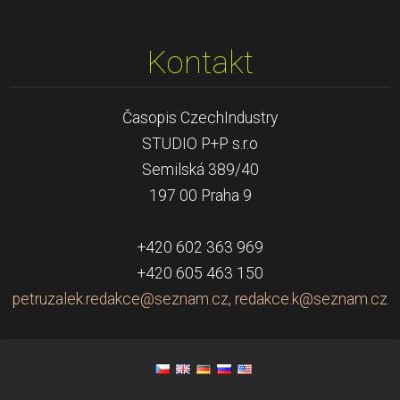
Kontakt
Časopis CzechIndustry
STUDIO P+P s.r.o
Semilská 389/40
197 00 Praha 9
+420 602 363 969
+420 605 463 150
petruzalek.redakce@seznam.cz, redakce.k@seznam.cz