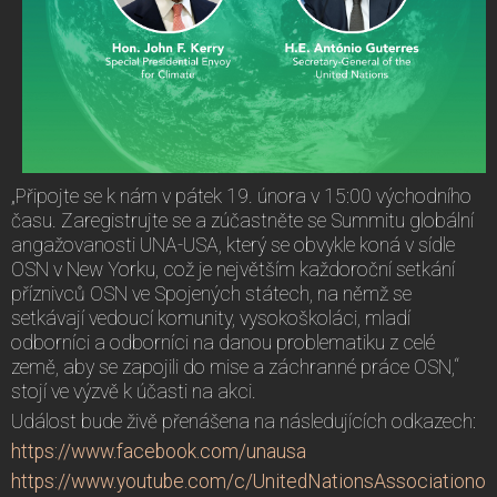
„Připojte se k nám v pátek 19. února v 15:00 východního
času. Zaregistrujte se a zúčastněte se Summitu globální
angažovanosti UNA-USA, který se obvykle koná v sídle
OSN v New Yorku, což je největším každoroční setkání
příznivců OSN ve Spojených státech, na němž se
setkávají vedoucí komunity, vysokoškoláci, mladí
odborníci a odborníci na danou problematiku z celé
země, aby se zapojili do mise a záchranné práce OSN,“
stojí ve výzvě k účasti na akci.
Událost bude živě přenášena na následujících odkazech:
https://www.facebook.com/unausa
https://www.youtube.com/c/UnitedNationsAssociationo