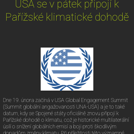
USA se v pátek připojí k
Pařížské klimatické dohodě
Dne 19. února začíná v USA Global Engagement Summit
(Summit globální angažovanosti UNA-USA) a je to také
datum, kdy se Spojené státy oficiálně znovu připojí k
Pařížské dohodě o klimatu, což je historické multilaterální
úsilí o snížení globálních emisí a boji proti škodlivým
dopadům změny klimatu. Při příležitosti této významné