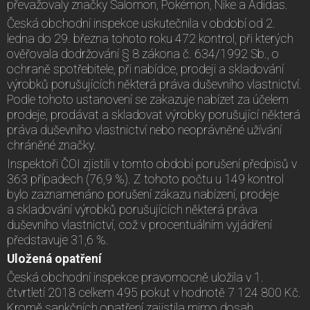
převažovaly značky Salomon, Pokémon, Nike a Adidas.
Česká obchodní inspekce uskutečnila v období od 2.
ledna do 29. března tohoto roku 472 kontrol, při kterých
ověřovala dodržování § 8 zákona č. 634/1992 Sb., o
ochraně spotřebitele, při nabídce, prodeji a skladování
výrobků porušujících některá práva duševního vlastnictví.
Podle tohoto ustanovení se zakazuje nabízet za účelem
prodeje, prodávat a skladovat výrobky porušující některá
práva duševního vlastnictví nebo neoprávněné užívání
chráněné značky.
Inspektoři ČOI zjistili v tomto období porušení předpisů v
363 případech (76,9 %). Z tohoto počtu u 149 kontrol
bylo zaznamenáno porušení zákazu nabízení, prodeje
a skladování výrobků porušujících některá práva
duševního vlastnictví, což v procentuálním vyjádření
představuje 31,6 %.
Uložená opatření
Česká obchodní inspekce pravomocně uložila v 1.
čtvrtletí 2018 celkem 495 pokut v hodnotě 7 124 800 Kč.
Kromě sankčních opatření zajistila mimo dosah