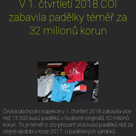
V 1. čtvrtletí 2018 ČOI
zabavila padělky téměř za
32 milionů korun
Česká obchodní inspekce v 1. čtvrtletí 2018 zabavila více
než 13 500 kusů padělků v hodnotě originálů 32 milionů
korun. To je téměř o sto procent více kusů padělků než za
stejné období v roce 2017. U padělaných výrobků