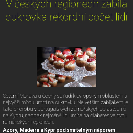
V českých regionech zabila
cukrovka rekordní počet lidí
Severní Morava a Čechy se řadí k evropským oblastem s
nejvyšší mírou úmrtí na cukrovku. Největším zabijákem je
tato choroba v portugalských zámořských oblastech a
na Kypru, naopak nejméně lidí umírá na diabetes ve dvou
rumunských regionech.
Azory, Madeira a Kypr pod smrtelným náporem