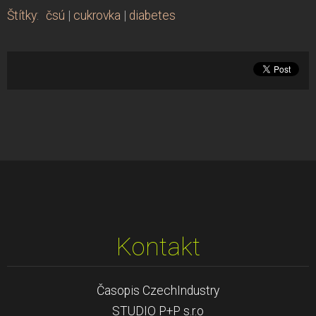
Štítky
:
čsú
|
cukrovka
|
diabetes
Kontakt
Časopis CzechIndustry
STUDIO P+P s.r.o