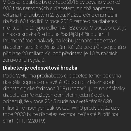
V České republice bylo v roce 2016 evidováno více než
900 tisíc nemocných s diabetem, z nichž naprostá
většina trpí diabetem 2. typu. Každoročně onemocní
dalších 60 tisíc lidí. V roce 2018 zemřelo na diabetes
mellitus 1. a 2. typu celkem 4 182 osob. V současnosti je
u nás cukrovka čtvrtou nejčastější příčinou úmrtí.
Průměrné roční náklady na léčbu jednoho pacienta s
diabetem se blíží k 26 tisícům Kč. Za celou ČR se jedná o
přibližně 20 miliard Kč, což představuje 10 % ročních
zdravotních výdajů.
Diabetes je celosvětová hrozba
Podle WHO má prediabetes či diabetes téměř polovina
dospělé populace na světě. Odborníci z Mezinárodní
diabetologické federace (IDF) upozorňují, že na následky
diabetu zemře každých osm vteřin jeden člověk, a
odhadují, že v roce 2045 bude na světě téměř 630
milionů nemocných cukrovkou. WHO předvídá, že už v
roce 2030 bude diabetes sedmou nejčastější příčinou
smrti. (11.12.2019)