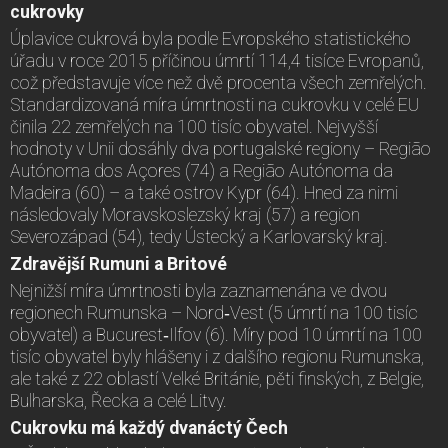
cukrovky
Úplavice cukrová byla podle Evropského statistického
úřadu v roce 2015 příčinou úmrtí 114,4 tisíce Evropanů,
což představuje více než dvě procenta všech zemřelých.
Standardizovaná míra úmrtnosti na cukrovku v celé EU
činila 22 zemřelých na 100 tisíc obyvatel. Nejvyšší
hodnoty v Unii dosáhly dva portugalské regiony – Região
Autónoma dos Açores (74) a Região Autónoma da
Madeira (60) – a také ostrov Kypr (64). Hned za nimi
následovaly Moravskoslezský kraj (57) a region
Severozápad (54), tedy Ústecký a Karlovarský kraj.
Zdravější Rumuni a Britové
Nejnižší míra úmrtnosti byla zaznamenána ve dvou
regionech Rumunska – Nord‑Vest (5 úmrtí na 100 tisíc
obyvatel) a Bucurest‑Ilfov (6). Míry pod 10 úmrtí na 100
tisíc obyvatel byly hlášeny i z dalšího regionu Rumunska,
ale také z 22 oblastí Velké Británie, pěti finských, z Belgie,
Bulharska, Řecka a celé Litvy.
Cukrovku má každý dvanáctý Čech