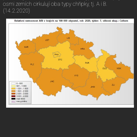
osmi zemích cirkulují oba typy chřipky, tj. A i B.
(14.2.2020)