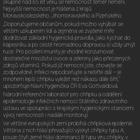
skupině nad 65 let věku se nemocnost téměř nemění.
Nejvyšší nemocnost je hlášena z krajů
Moravskoslezského, Jihomoravského a Plzeňského.
„Doporučujeme občanům, pokud možno vyhýbat se
větším uskupením lidí a zejména ve zvýšené míře
dodržovat základní hygienická pravidla, jako kýchat do
kapesníku a po cestě hromadnou dopravou si vždy umýt
ruce. Pro posílení imunity je vhodné konzumovat
dostatečné množství ovoce a zeleniny jako přirozených
zdrojů vitamínů. Pokud již nemocní jste, chovejte se
zodpovědně, infekci nepodceňujte a nešiřte dál – je
mnohem lepší chřipku vyležet než nákazu dále šířit,“
upozorňuje hlavní hygienička ČR Eva Gottvaldová.
Národní referenční laboratoř pro chřipku a oddělení
epidemiologie infekčních nemocí Státního zdravotního
ústavu ve spolupráci s krajskými hygienickými stanicemi
vývoj nemocnosti i nadále monitorují.
Ve většině evropských zemí probíhá chřipková epidemie.
Většina z nich hlásí převažující výskyt chřipky typu A,
pouze čtyři země hlásí dominanci B typu viru chřipky, v