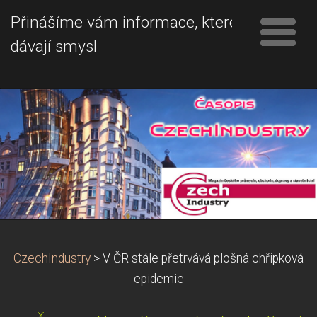
Přinášíme vám informace, které
dávají smysl
CzechIndustry
>
V ČR stále přetrvává plošná chřipková
epidemie