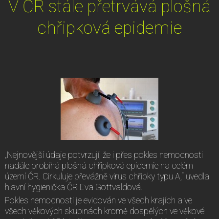
V ČR stále přetrvává plošná
chřipková epidemie
„Nejnovější údaje potvrzují, že i přes pokles nemocnosti
nadále probíhá plošná chřipková epidemie na celém
území ČR. Cirkuluje převážně virus chřipky typu A,“ uvedla
hlavní hygienička ČR Eva Gottvaldová.
Pokles nemocnosti je evidován ve všech krajích a ve
všech věkových skupinách kromě dospělých ve věkové