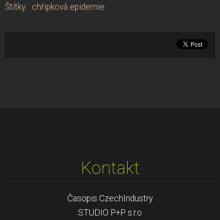
Štítky
:
chřipková epidemie
Kontakt
Časopis CzechIndustry
STUDIO P+P s.r.o