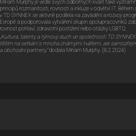
Miriam Murphy je vedle svých odborných kvalit také význam
principů rozmanitosti, rovnosti a inkluze v odvětví IT. Běh
v TD SYNNEX se aktivně podílela na zavádění a rozvoji progr
Evropě a podporovala vytváření skupin spolupracovníků zabý
rovnost pohlaví, zdravotní postižení nebo otázky LGBTQ.
„Kultura, talenty a týmový duch ve společnosti TD SYNNEX
těším na setkání s mnoha známými tvářemi, ale samozřejm
a obchodní partnery,“
dodala Miriam Murphy. (8.2.2024)