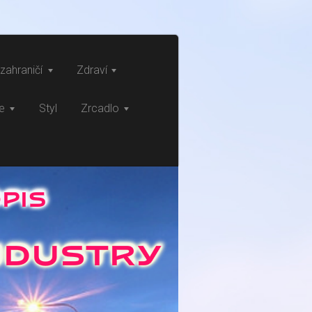
zahraničí
Zdraví
ce
Styl
Zrcadlo