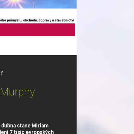
hy
 Murphy
 dubna stane Miriam
ní 7 tisíc evropských