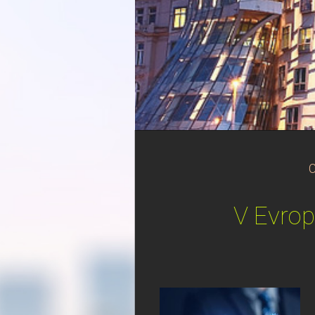
C
V Evro