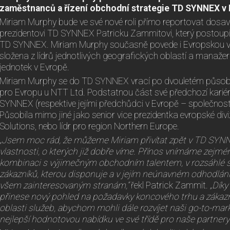
zaměstnanců a řízení obchodní strategie TD SYNNEX v 
Miriam Murphy bude ve své nové roli přímo reportovat dos
prezidentovi TD SYNNEX Patricku Zammitovi, který postoupi
TD SYNNEX. Miriam Murphy současně povede i Evropskou vý
složena z lídrů jednotlivých geografických oblastí a manaž
jednotek v Evropě.
Miriam Murphy se do TD SYNNEX vrací po dvouletém působení
pro Evropu u NTT Ltd. Podstatnou část své předchozí kariér
SYNNEX (respektive jejími předchůdci v Evropě – společnos
Působila mimo jiné jako senior vice prezidentka evropské di
Solutions, nebo lídr pro region Northern Europe.
„Jsem moc rád, že můžeme Miriam přivítat zpět v TD SYNN
vlastnosti, o kterých již dobře víme. Přínos vnímáme zejména
kombinaci s výjimečným obchodním talentem, v rozsáhlé sí
zákazníků, kterou disponuje a v jejím neúnavném odhodlán
všem zainteresovaným stranám,“
řekl Patrick Zammit.
„Dík
přinese nový pohled na požadavky koncového trhu a zákazn
oblasti služeb, abychom mohli dále rozvíjet naši go-to-marke
nejlepší hodnotovou nabídku ve své třídě pro naše partnery