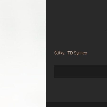
Štítky
:
TD Synnex