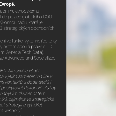
Evropě.
avadnímu evropskému
l do pozice globálního COO,
konnou radu, která je
erů strategických obchodních
 ve funkci výkonné ředitelky
y přitom spojila právě s TD
tmi Avnet a Tech Data).
vize Advanced and Specialized
EX. Má skvělé vůdčí
 v jejím zaměření na lidi v
ti kontaktů u dodavatelů i
í poskytovat dokonalé služby
y nabytým zkušenostem
íků, zejména ve strategické
t strategii a vytvářet
 a vendory.
“