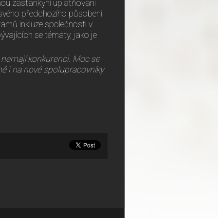
nou zastánkyní uplatňování
em svého předchozího působení
amů inkluze společnosti v
vajících se tématy, jako je
 nemají konkurenci. Moc se
ě i na nové spolupracovníky