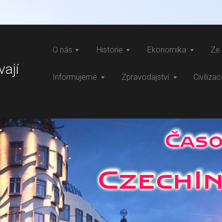
O nás
Historie
Ekonomika
Ze 
vají
Informujeme
Zpravodajství
Civiliza