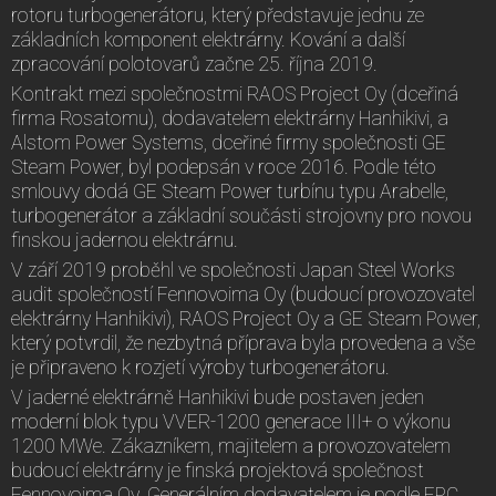
rotoru turbogenerátoru, který představuje jednu ze
základních komponent elektrárny. Kování a další
zpracování polotovarů začne 25. října 2019.
Kontrakt mezi společnostmi RAOS Project Oy (dceřiná
firma Rosatomu), dodavatelem elektrárny Hanhikivi, a
Alstom Power Systems, dceřiné firmy společnosti GE
Steam Power, byl podepsán v roce 2016. Podle této
smlouvy dodá GE Steam Power turbínu typu Arabelle,
turbogenerátor a základní součásti strojovny pro novou
finskou jadernou elektrárnu.
V září 2019 proběhl ve společnosti Japan Steel Works
audit společností Fennovoima Oy (budoucí provozovatel
elektrárny Hanhikivi), RAOS Project Oy a GE Steam Power,
který potvrdil, že nezbytná příprava byla provedena a vše
je připraveno k rozjetí výroby turbogenerátoru.
V jaderné elektrárně Hanhikivi bude postaven jeden
moderní blok typu VVER-1200 generace III+ o výkonu
1200 MWe. Zákazníkem, majitelem a provozovatelem
budoucí elektrárny je finská projektová společnost
Fennovoima Oy. Generálním dodavatelem je podle EPC