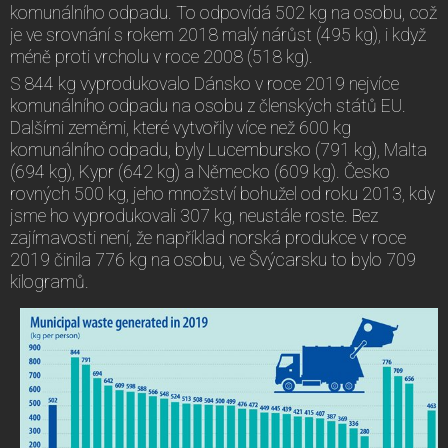
komunálního odpadu. To odpovídá 502 kg na osobu, což
je ve srovnání s rokem 2018 malý nárůst (495 kg), i když
méně proti vrcholu v roce 2008 (518 kg).
S 844 kg vyprodukovalo Dánsko v roce 2019 nejvíce
komunálního odpadu na osobu z členských států EU.
Dalšími zeměmi, které vytvořily více než 600 kg
komunálního odpadu, byly Lucembursko (791 kg), Malta
(694 kg), Kypr (642 kg) a Německo (609 kg). Česko
rovných 500 kg, jeho množství bohužel od roku 2013, kdy
jsme ho vyprodukovali 307 kg, neustále roste. Bez
zajímavosti není, že například norská produkce v roce
2019 činila 776 kg na osobu, ve Švýcarsku to bylo 709
kilogramů.