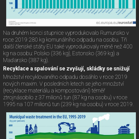
Na druhém konci stupnice vyprodukovalo Rumunsko v
roce 2019 280 kg komunálního odpadu na osobu. Tři
další členské státy EU také vyprodukovaly méně než 400
kg na osobu: Polsko (336 kg), Estonsko (369 kg) a
Maďarsko (387 kg).
Recyklace a spalování se zvyšují, skládky se snižují
Množství recyklovaného odpadu dosáhlo v roce 2019
nových maxim. V posledních letech se jeho množství
(recyklace materiálu a kompostování) téměř
ztrojnásobilo z 37 milionů tun (87 kg na osobu) v roce
1995 na 107 milionů tun (239 kg na osobu) v roce 2019.