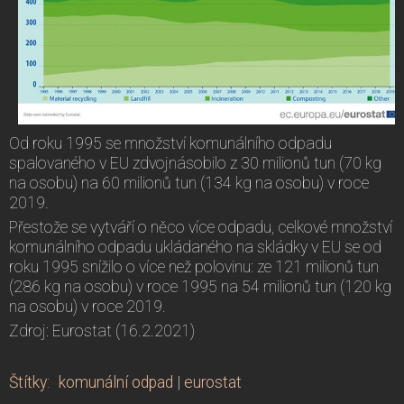
Od roku 1995 se množství komunálního odpadu
spalovaného v EU zdvojnásobilo z 30 milionů tun (70 kg
na osobu) na 60 milionů tun (134 kg na osobu) v roce
2019.
Přestože se vytváří o něco více odpadu, celkové množství
komunálního odpadu ukládaného na skládky v EU se od
roku 1995 snížilo o více než polovinu: ze 121 milionů tun
(286 kg na osobu) v roce 1995 na 54 milionů tun (120 kg
na osobu) v roce 2019.
Zdroj: Eurostat (16.2.2021)
Štítky
:
komunální odpad
|
eurostat