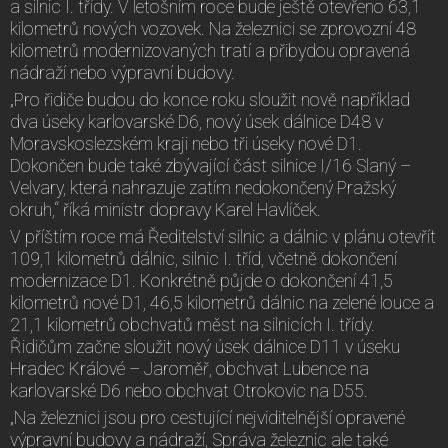
a silnic I. třídy. V letošním roce bude ještě otevřeno 63,1
kilometrů nových vozovek. Na železnici se zprovozní 48
kilometrů modernizovaných tratí a přibydou opravená
nádraží nebo výpravní budovy.
„Pro řidiče budou do konce roku sloužit nově například
dva úseky karlovarské D6, nový úsek dálnice D48 v
Moravskoslezském kraji nebo tři úseky nové D1.
Dokončen bude také zbývající část silnice I/16 Slaný –
Velvary, která nahrazuje zatím nedokončený Pražský
okruh,“ říká ministr dopravy Karel Havlíček.
V příštím roce má Ředitelství silnic a dálnic v plánu otevřít
109,1 kilometrů dálnic, silnic I. tříd, včetně dokončení
modernizace D1. Konkrétně půjde o dokončení 41,5
kilometrů nové D1, 46,5 kilometrů dálnic na zelené louce a
21,1 kilometrů obchvatů měst na silnicích I. třídy.
Řidičům začne sloužit nový úsek dálnice D11 v úseku
Hradec Králové – Jaroměř, obchvat Lubence na
karlovarské D6 nebo obchvat Otrokovic na D55.
„Na železnici jsou pro cestující nejviditelnější opravené
výpravní budovy a nádraží, Správa železnic ale také