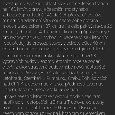
investuje do zvýšení rychlosti vlaků na některých tratích
na 160 km/h, opravuje železniční mosty nebo
zabezpečuje aktuálně 142 dalších přejezdů,“ dodává
ministr. Na železniční síti v současné době probíhá
modernizace celkem 187 km tratí a dále pak výstavba 26
km nových tratí na 4. tranzitním koridoru připravovaných
pro rychlost až 200 km/hod. Z uvedeného se v letošním
roce předají do provozu stavby v celkové délce 48 km,
ostatní budou pokračovat ještě v následujících letech.
Opravou nebo rekonstrukcí aktuálně prochází 63
výpravních budov. Jenom v letošním roce se podaří
otevřít zrekonstruované budovy nebo nová nástupiště
například v Přerově, Frenštátu pod Radhoštěm, v
Letohradu, Štemberku, Rumburku, Chebu, Bohušovicích
nad Ohří, Kralupech nad Vltavou předměstí, Lysé nad
Labem, Jaroměři nebo v Mikulášovicích.
Správa železnic letos také dokončí modernizaci tratí
například v Hustopečích u Brna, u Trutnova, opravený
most bude na trati Liberec – Hrádek nad Nisou, v
železničním koridoru z Děčína k hranicím s Německem,