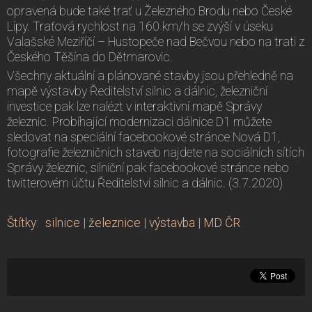
opravená bude také trať u Železného Brodu nebo České
Lípy. Traťová rychlost na 160 km/h se zvýší v úseku
Valašské Meziříčí – Hustopeče nad Bečvou nebo na trati z
Českého Těšína do Dětmarovic.
Všechny aktuální a plánované stavby jsou přehledně na
mapě výstavby Ředitelství silnic a dálnic, železniční
investice pak lze nalézt v interaktivní mapě Správy
železnic. Probíhající modernizaci dálnice D1 můžete
sledovat na speciální facebookové stránce Nová D1,
fotografie železničních staveb najdete na sociálních sítích
Správy železnic, silniční pak facebookové stránce nebo
twitterovém účtu Ředitelství silnic a dálnic. (3.7.2020)
Štítky
:
silnice
|
železnice
|
výstavba
|
MD ČR