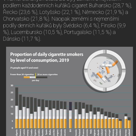
podílem každodenních kuřáků cigaret Bulharsko (28,7 %),
Řecko (23,6 %), Lotyšsko (22,1 %), Německo (21,9 %) a
Chorvatsko (21,8 %). Naopak zeměmi s nejmenšími
podíly denních kuřáků byly Švédsko (6,4 %), Finsko (9,9
%), Lucembursko (10,5 %), Portugalsko (11,5 %) a
Dánsko (11,7 %).