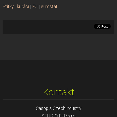
Štítky
:
kuřáci
|
EU
|
eurostat
Kontakt
Časopis CzechIndustry
STUDIO P+P s.r.o