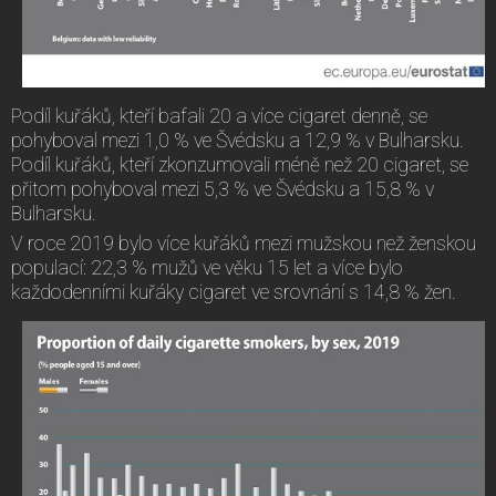
Podíl kuřáků, kteří bafali 20 a více cigaret denně, se
pohyboval mezi 1,0 % ve Švédsku a 12,9 % v Bulharsku.
Podíl kuřáků, kteří zkonzumovali méně než 20 cigaret, se
přitom pohyboval mezi 5,3 % ve Švédsku a 15,8 % v
Bulharsku.
V roce 2019 bylo více kuřáků mezi mužskou než ženskou
populací: 22,3 % mužů ve věku 15 let a více bylo
každodenními kuřáky cigaret ve srovnání s 14,8 % žen.