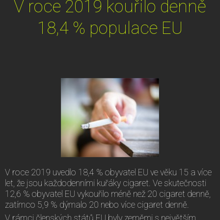
V roce 2019 kouřilo denně
18,4 % populace EU
V roce 2019 uvedlo 18,4 % obyvatel EU ve věku 15 a více
let, že jsou každodenními kuřáky cigaret. Ve skutečnosti
12,6 % obyvatel EU vykouřilo méně než 20 cigaret denně,
zatímco 5,9 % dýmalo 20 nebo více cigaret denně.
V rámci členských států EU byly zeměmi s největším