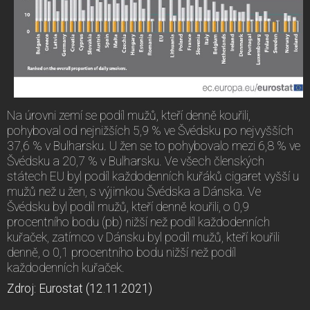
Na úrovni zemí se podíl mužů, kteří denně kouřili,
pohyboval od nejnižších 5,9 % ve Švédsku po nejvyšších
37,6 % v Bulharsku. U žen se to pohybovalo mezi 6,8 % ve
Švédsku a 20,7 % v Bulharsku. Ve všech členských
státech EU byl podíl každodenních kuřáků cigaret vyšší u
mužů než u žen, s výjimkou Švédska a Dánska. Ve
Švédsku byl podíl mužů, kteří denně kouřili, o 0,9
procentního bodu (pb) nižší než podíl každodenních
kuřaček, zatímco v Dánsku byl podíl mužů, kteří kouřili
denně, o 0,1 procentního bodu nižší než podíl
každodenních kuřaček.
Zdroj: Eurostat (12.11.2021)