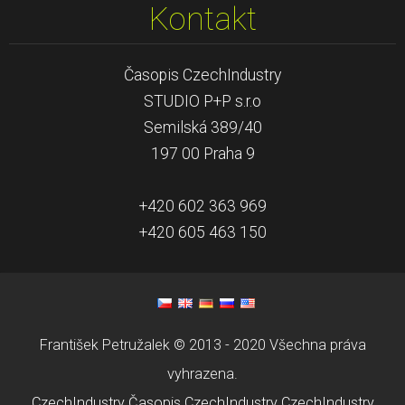
Kontakt
Časopis CzechIndustry
STUDIO P+P s.r.o
Semilská 389/40
197 00 Praha 9
+420 602 363 969
+420 605 463 150
František Petružalek © 2013 - 2020 Všechna práva
vyhrazena.
CzechIndustry
Časopis CzechIndustry
CzechIndustry