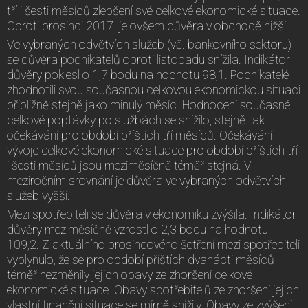
tří i šesti měsíců zlepšení své celkové ekonomické situace.
Oproti prosinci 2017 je ovšem důvěra v obchodě nižší.
Ve vybraných odvětvích služeb (vč. bankovního sektoru)
se důvěra podnikatelů oproti listopadu snížila. Indikátor
důvěry poklesl o 1,7 bodu na hodnotu 98,1. Podnikatelé
zhodnotili svou současnou celkovou ekonomickou situaci
přibližně stejně jako minulý měsíc. Hodnocení současné
celkové poptávky po službách se snížilo, stejně tak
očekávání pro období příštích tří měsíců. Očekávání
vývoje celkové ekonomické situace pro období příštích tří
i šesti měsíců jsou meziměsíčně téměř stejná. V
meziročním srovnání je důvěra ve vybraných odvětvích
služeb vyšší.
Mezi spotřebiteli se důvěra v ekonomiku zvýšila. Indikátor
důvěry meziměsíčně vzrostl o 2,3 bodu na hodnotu
109,2. Z aktuálního prosincového šetření mezi spotřebiteli
vyplynulo, že se pro období příštích dvanácti měsíců
téměř nezměnily jejich obavy ze zhoršení celkové
ekonomické situace. Obavy spotřebitelů ze zhoršení jejich
vlastní finanční situace se mírně snížily. Obavy ze zvýšení