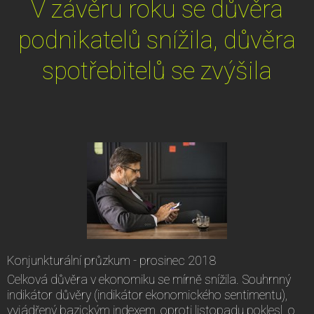
V závěru roku se důvěra
podnikatelů snížila, důvěra
spotřebitelů se zvýšila
Konjunkturální průzkum - prosinec 2018
Celková důvěra v ekonomiku se mírně snížila. Souhrnný
indikátor důvěry (indikátor ekonomického sentimentu),
vyjádřený bazickým indexem, oproti listopadu poklesl o