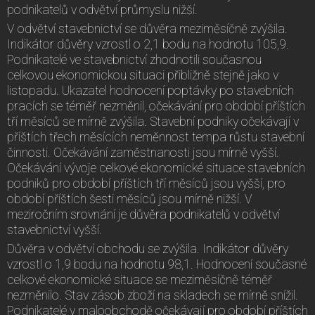
podnikatelů v odvětví průmyslu nižší.
V odvětví stavebnictví se důvěra meziměsíčně zvýšila.
Indikátor důvěry vzrostl o 2,1 bodu na hodnotu 105,9.
Podnikatelé ve stavebnictví zhodnotili současnou
celkovou ekonomickou situaci přibližně stejně jako v
listopadu. Ukazatel hodnocení poptávky po stavebních
pracích se téměř nezměnil, očekávání pro období příštích
tří měsíců se mírně zvýšila. Stavební podniky očekávají v
příštích třech měsících neměnnost tempa růstu stavební
činnosti. Očekávání zaměstnanosti jsou mírně vyšší.
Očekávání vývoje celkové ekonomické situace stavebních
podniků pro období příštích tří měsíců jsou vyšší, pro
období příštích šesti měsíců jsou mírně nižší. V
meziročním srovnání je důvěra podnikatelů v odvětví
stavebnictví vyšší.
Důvěra v odvětví obchodu se zvýšila. Indikátor důvěry
vzrostl o 1,9 bodu na hodnotu 98,1. Hodnocení současné
celkové ekonomické situace se meziměsíčně téměř
nezměnilo. Stav zásob zboží na skladech se mírně snížil.
Podnikatelé v maloobchodě očekávají pro období příštích