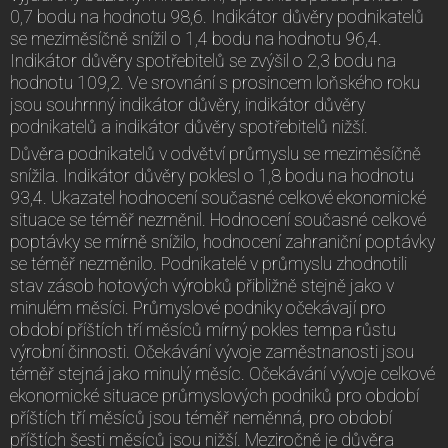
0,7 bodu na hodnotu 98,6. Indikátor důvěry podnikatelů
se meziměsíčně snížil o 1,4 bodu na hodnotu 96,4.
Indikátor důvěry spotřebitelů se zvýšil o 2,3 bodu na
hodnotu 109,2. Ve srovnání s prosincem loňského roku
jsou souhrnný indikátor důvěry, indikátor důvěry
podnikatelů a indikátor důvěry spotřebitelů nižší.
Důvěra podnikatelů v odvětví průmyslu se meziměsíčně
snížila. Indikátor důvěry poklesl o 1,8 bodu na hodnotu
93,4. Ukazatel hodnocení současné celkové ekonomické
situace se téměř nezměnil. Hodnocení současné celkové
poptávky se mírně snížilo, hodnocení zahraniční poptávky
se téměř nezměnilo. Podnikatelé v průmyslu zhodnotili
stav zásob hotových výrobků přibližně stejně jako v
minulém měsíci. Průmyslové podniky očekávají pro
období příštích tří měsíců mírný pokles tempa růstu
výrobní činnosti. Očekávání vývoje zaměstnanosti jsou
téměř stejná jako minulý měsíc. Očekávání vývoje celkové
ekonomické situace průmyslových podniků pro období
příštích tří měsíců jsou téměř neměnná, pro období
příštích šesti měsíců jsou nižší. Meziročně je důvěra