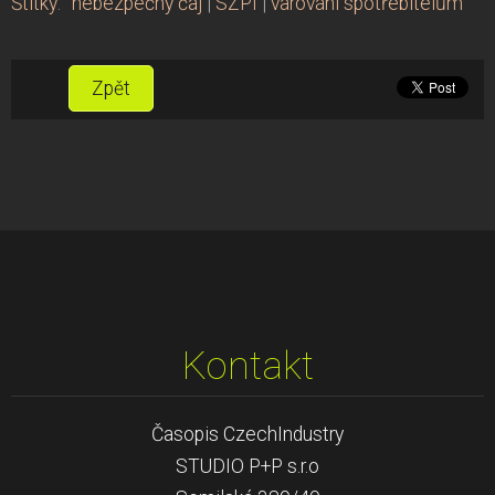
Štítky
:
nebezpečný čaj
|
SZPI
|
varování spotřebitelům
Zpět
Kontakt
Časopis CzechIndustry
STUDIO P+P s.r.o