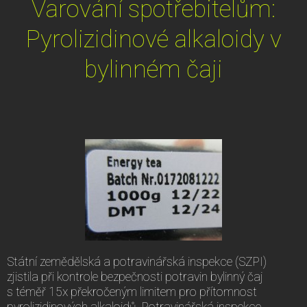
Varování spotřebitelům:
Pyrolizidinové alkaloidy v
bylinném čaji
Státní zemědělská a potravinářská inspekce (SZPI)
zjistila při kontrole bezpečnosti potravin bylinný čaj
s téměř 15x překročeným limitem pro přítomnost
pyrolizidinových alkaloidů. Potravinářská inspekce