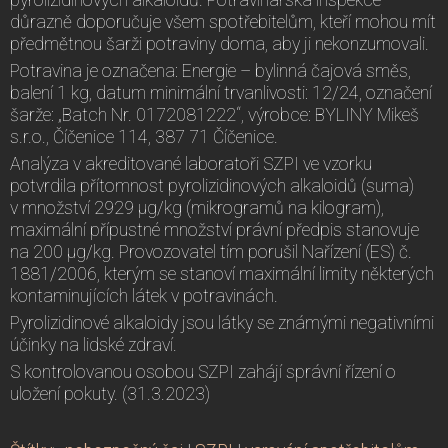
důrazně doporučuje všem spotřebitelům, kteří mohou mít
předmětnou šarži potraviny doma, aby ji nekonzumovali.
Potravina je označena: Energie – bylinná čajová směs,
balení 1 kg, datum minimální trvanlivosti: 12/24, označení
šarže: „Batch Nr. 0172081222“, výrobce: BYLINY Mikeš
s.r.o., Číčenice 114, 387 71 Číčenice.
Analýza v akreditované laboratoři SZPI ve vzorku
potvrdila přítomnost pyrolizidinových alkaloidů (suma)
v množství 2929 µg/kg (mikrogramů na kilogram),
maximální přípustné množství právní předpis stanovuje
na 200 µg/kg. Provozovatel tím porušil Nařízení (ES) č.
1881/2006, kterým se stanoví maximální limity některých
kontaminujících látek v potravinách.
Pyrolizidinové alkaloidy jsou látky se známými negativními
účinky na lidské zdraví.
S kontrolovanou osobou SZPI zahájí správní řízení o
uložení pokuty. (31.3.2023)