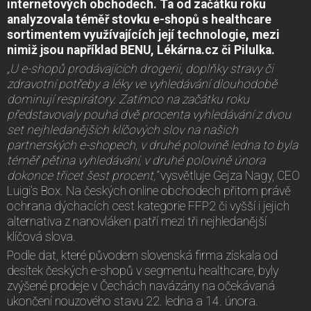
internetových obchodech. Ta od začátku roku
analyzovala téměř stovku e-shopů s healthcare
sortimentem využívajících její technologie, mezi
nimiž jsou například BENU, Lékárna.cz či Pilulka.
„U e-shopů prodávajících drogerii, doplňky stravy či
zdravotní potřeby a léky ve vyhledávání dlouhodobě
dominují respirátory. Zatímco na začátku roku
představovaly pouhá dvě procenta vyhledávání z dvou
set nejhledanějších klíčových slov na našich
partnerských e-shopech, v druhé polovině ledna to byla
téměř pětina vyhledávání, v druhé polovině února
dokonce třicet šest procent,“
vysvětluje Gejza Nagy, CEO
Luigi's Box. Na českých online obchodech přitom právě
ochrana dýchacích cest kategorie FFP2 či vyšší i jejich
alternativa z nanovláken patří mezi tři nejhledanější
klíčová slova.
Podle dat, které původem slovenská firma získala od
desítek českých e-shopů v segmentu healthcare, byly
zvýšené prodeje v Čechách navázány na očekávaná
ukončení nouzového stavu 22. ledna a 14. února.