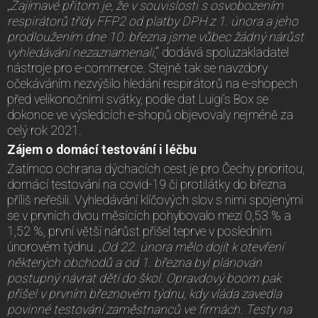
„Zajímavé přitom je, že v souvislosti s osvobozením
respirátorů třídy FFP2 od platby DPH z 1. února a jeho
prodloužením dne 10. března jsme vůbec žádný nárůst
vyhledávání nezaznamenali
,“ dodává spoluzakladatel
nástroje pro e-commerce. Stejně tak se navzdory
očekáváním nezvýšilo hledání respirátorů na e-shopech
před velikonočními svátky, podle dat Luigi's Box se
dokonce ve výsledcích e-shopů objevovaly nejméně za
celý rok 2021.
Zájem o domácí testování i léčbu
Zatímco ochrana dýchacích cest je pro Čechy prioritou,
domácí testování na covid-19 či protilátky do března
příliš neřešili. Vyhledávání klíčových slov s nimi spojenými
se v prvních dvou měsících pohybovalo mezi 0,53 % a
1,52 %, první větší nárůst přišel teprve v posledním
únorovém týdnu.
„Od 22. února mělo dojít k otevření
některých obchodů a od 1. března byl plánován
postupný návrat dětí do škol. Opravdový boom pak
přišel v prvním březnovém týdnu, kdy vláda zavedla
povinné testování zaměstnanců ve firmách. Testy na