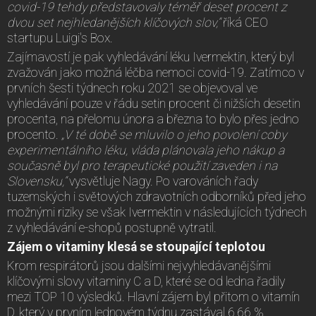
covid-19 tehdy představovaly téměř deset procent z
dvou set nejhledanějších klíčových slov,“
říká CEO
startupu Luigi's Box.
Zajímavostí je pak vyhledávání léku Ivermektin, který byl
zvažován jako možná léčba nemoci covid-19. Zatímco v
prvních šesti týdnech roku 2021 se objevoval ve
vyhledávání pouze v řádu setin procent či nižších desetin
procenta, na přelomu února a března to bylo přes jedno
procento.
„V té době se mluvilo o jeho povolení coby
experimentálního léku, vláda plánovala jeho nákup a
současně byl pro terapeutické použití zaveden i na
Slovensku,“
vysvětluje Nagy. Po varováních řady
tuzemských i světových zdravotních odborníků před jeho
možnými riziky se však Ivermektin v následujících týdnech
z vyhledávání e-shopů postupně vytratil.
Zájem o vitaminy klesá se stoupající teplotou
Krom respirátorů jsou dalšími nejvyhledávanějšími
klíčovými slovy vitaminy C a D, které se od ledna řadily
mezi TOP 10 výsledků. Hlavní zájem byl přitom o vitamín
D, který v prvním lednovém týdnu zastával 6,66 %