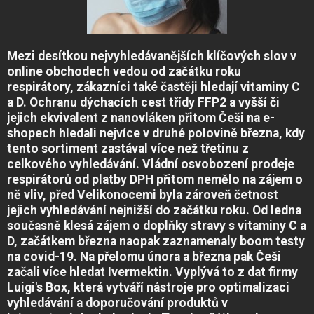
Mezi desítkou nejvyhledávanějších klíčových slov v
online obchodech vedou od začátku roku
respirátory, zákazníci také častěji hledají vitaminy C
a D. Ochranu dýchacích cest třídy FFP2 a vyšší či
jejich ekvivalent z nanovláken přitom Češi na e-
shopech hledali nejvíce v druhé polovině března, kdy
tento sortiment zastával více než třetinu z
celkového vyhledávání. Vládní osvobození prodeje
respirátorů od platby DPH přitom nemělo na zájem o
ně vliv, před Velikonocemi byla zároveň četnost
jejich vyhledávání nejnižší do začátku roku. Od ledna
současně klesá zájem o doplňky stravy s vitaminy C a
D, začátkem března naopak zaznamenaly boom testy
na covid-19. Na přelomu února a března pak Češi
začali více hledat Ivermektin. Vyplývá to z dat firmy
Luigi's Box, která vytváří nástroje pro optimalizaci
vyhledávání a doporučování produktů v