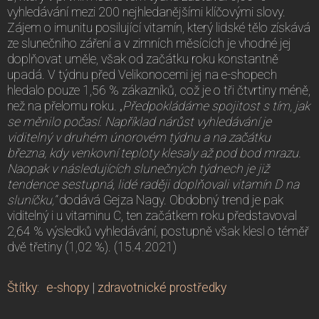
vyhledávání mezi 200 nejhledanějšími klíčovými slovy.
Zájem o imunitu posilující vitamín, který lidské tělo získává
ze slunečního záření a v zimních měsících je vhodné jej
doplňovat uměle, však od začátku roku konstantně
upadá. V týdnu před Velikonocemi jej na e-shopech
hledalo pouze 1,56 % zákazníků, což je o tři čtvrtiny méně,
než na přelomu roku. „
Předpokládáme spojitost s tím, jak
se měnilo počasí. Například nárůst vyhledávání je
viditelný v druhém únorovém týdnu a na začátku
března, kdy venkovní teploty klesaly až pod bod mrazu.
Naopak v následujících slunečných týdnech je již
tendence sestupná, lidé raději doplňovali vitamín D na
sluníčku,“
dodává Gejza Nagy. Obdobný trend je pak
viditelný i u vitaminu C, ten začátkem roku představoval
2,64 % výsledků vyhledávání, postupně však klesl o téměř
dvě třetiny (1,02 %). (15.4.2021)
Štítky
:
e-shopy
|
zdravotnické prostředky