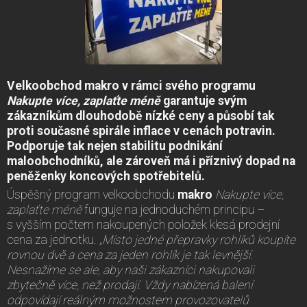
Velkoobchod makro v rámci svého programu
Nakupte více, zaplaťte méně
garantuje svým
zákazníkům dlouhodobě nízké ceny a působí tak
proti současné spirále inflace v cenách potravin.
Podporuje tak nejen stabilitu podnikání
maloobchodníků, ale zároveň má i příznivý dopad na
peněženky koncových spotřebitelů.
Úspěšný program velkoobchodu
makro
Nakupte více,
zaplaťte méně
funguje na jednoduchém principu –
s vyšším počtem nakoupených položek klesá prodejní
cena za jednotku.
„Místo jedné přepravky rohlíků koupíte
rovnou dvě a cena za jeden rohlík je tak levnější.
Nesnažíme se ale, aby naši zákazníci nakupovali
zbytečně více, než prodají. Vždy nabízená balení
odpovídají reálným možnostem provozovatelů