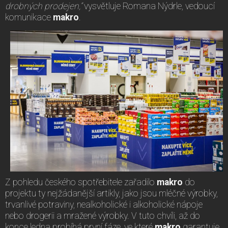
drobných prodejen,“
vysvětluje Romana Nýdrle, vedoucí
komunikace
makro
.
Z pohledu českého spotřebitele zařadilo
makro
do
projektu ty nejžádanější artikly, jako jsou mléčné výrobky,
trvanlivé potraviny, nealkoholické i alkoholické nápoje
nebo drogerii a mražené výrobky. V tuto chvíli, až do
konce ledna probíhá první fáze, ve které
makro
garantuje