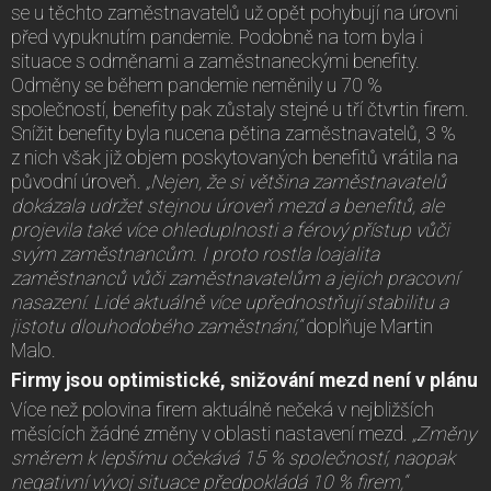
se u těchto zaměstnavatelů už opět pohybují na úrovni
před vypuknutím pandemie. Podobně na tom byla i
situace s odměnami a zaměstnaneckými benefity.
Odměny se během pandemie neměnily u 70 %
společností, benefity pak zůstaly stejné u tří čtvrtin firem.
Snížit benefity byla nucena pětina zaměstnavatelů, 3 %
z nich však již objem poskytovaných benefitů vrátila na
původní úroveň.
„Nejen, že si většina zaměstnavatelů
dokázala udržet stejnou úroveň mezd a benefitů, ale
projevila také více ohleduplnosti a férový přístup vůči
svým zaměstnancům. I proto rostla loajalita
zaměstnanců vůči zaměstnavatelům a jejich pracovní
nasazení. Lidé aktuálně více upřednostňují stabilitu a
jistotu dlouhodobého zaměstnání,“
doplňuje Martin
Malo.
Firmy jsou optimistické, snižování mezd není v plánu
Více než polovina firem aktuálně nečeká v nejbližších
měsících žádné změny v oblasti nastavení mezd.
„Změny
směrem k lepšímu očekává 15 % společností, naopak
negativní vývoj situace předpokládá 10 % firem,“