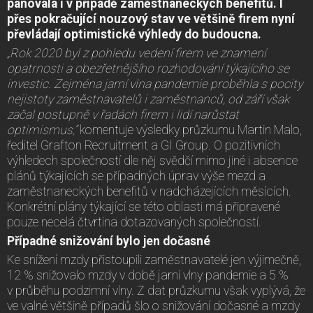
panovala i v případě zaměstnaneckých benefitů. I
přes pokračující nouzový stav ve většině firem nyní
převládají optimistické výhledy do budoucna.
„Rok 2020 byl z pohledu vedení firem ve znamení
opatrnosti a obezřetnějšího rozhodování týkajícího se
investic. Zejména jarní vlna pandemie proběhla s pocity
nejistoty zaměstnavatelů i zaměstnanců, od září však
začal postupně v řadách firem i lidí narůstat
optimismus,“
komentuje výsledky průzkumu Martin Malo,
ředitel Grafton Recruitment a GI Group. O pozitivních
výhledech společností dle něj svědčí mimo jiné i absence
plánů týkajících se případných úprav výše mezd a
zaměstnaneckých benefitů v nadcházejících měsících.
Konkrétní plány týkající se této oblasti má připravené
pouze necelá čtvrtina dotazovaných společností.
Případné snižování bylo jen dočasné
Ke snížení mzdy přistoupili zaměstnavatelé jen výjimečně,
12 % snižovalo mzdy v době jarní vlny pandemie a 5 %
v průběhu podzimní vlny. Z dat průzkumu však vyplývá, že
ve valné většině případů šlo o snižování dočasné a mzdy