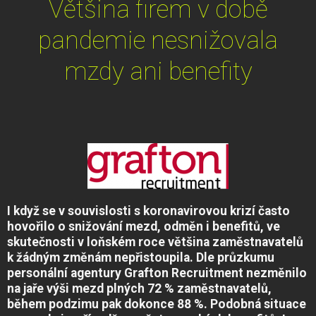
Většina firem v době
pandemie nesnižovala
mzdy ani benefity
I když se v souvislosti s koronavirovou krizí často
hovořilo o snižování mezd, odměn i benefitů, ve
skutečnosti v loňském roce většina zaměstnavatelů
k žádným změnám nepřistoupila. Dle průzkumu
personální agentury Grafton Recruitment nezměnilo
na jaře výši mezd plných 72 % zaměstnavatelů,
během podzimu pak dokonce 88 %. Podobná situace