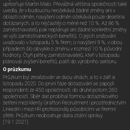
upřesňuje Martin Malo. Převážná většina společností také
uvedla, že v budoucnu neočekává žádné změny ani v
oblasti odměn, navýšení odměn očekává pouze desetina
dotázaných, a to nejčastěji o méně než 10 %. Až 86 %
zaměstnavatelů pak neplánuje ani žádné konkrétní změny
ve výši zaměstnaneckých benefitů. O jejich snižování
uvažovalo v listopadu 5 % firem, o navýšení 9 %, v obou
případech šlo obvykle o změnu v rozmezí 10 % původní
hodnoty. Čtyři pětiny zaměstnavatelů, kteří v listopadu
plánovali zvýšení benefitů, patří do výrobního sektoru.
O průzkumu
Průzkum byl zrealizován ve dvou vlnách, a to v září a
listopadu 2020. Do první fáze dotazování se zapojili
respondenti ze 450 společností, do druhé potom 260
společností. Sběr dat probíhal formou dotazníkového
šetření mezi klienty Grafton Recruitment i prostřednictvím
LinkedIn i mezi HR profesionály působícími ve firemní
sféře. Průzkum neobsahuje data státní správy.
(19.1.2021)