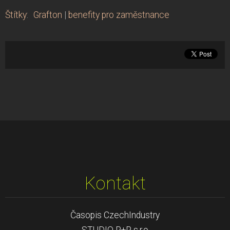
Štítky
:
Grafton
|
benefity pro zaměstnance
Kontakt
Časopis CzechIndustry
STUDIO P+P s.r.o