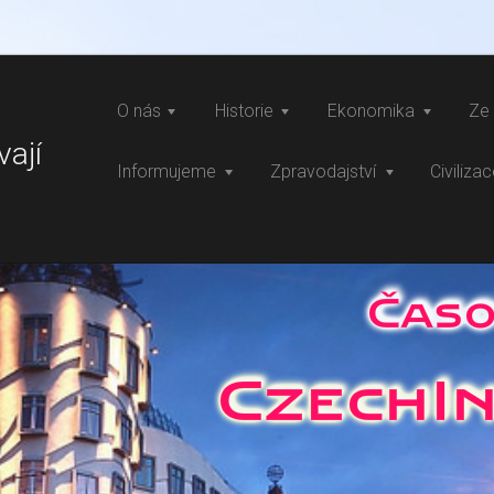
O nás
Historie
Ekonomika
Ze 
vají
Informujeme
Zpravodajství
Civiliza