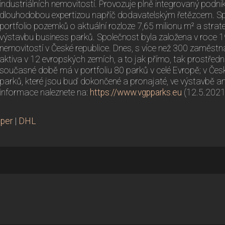
industriálních nemovitostí. Provozuje plně integrovaný podn
dlouhodobou expertizou napříč dodavatelským řetězcem. Sp
portfolio pozemků o aktuální rozloze 7,65 milionu m² a stra
výstavbu business parků. Společnost byla založena v roce 1
nemovitostí v České republice. Dnes, s více než 300 zaměstn
aktiva v 12 evropských zemích, a to jak přímo, tak prostřed
současné době má v portfoliu 80 parků v celé Evropě; v Česk
parků, které jsou buď dokončené a pronajaté, ve výstavbě an
informace naleznete na:
https://www.vgpparks.eu
(12.5.2021
oper
|
DHL