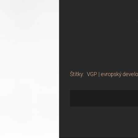
Štítky
:
VGP
|
evropský devel