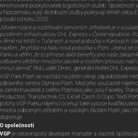
renomované poskytovatele logistických služeb. Společnost v
v Nizozemsku a její distribuční služby pokrývají téměř celou 
působí od roku 2005.
„Modernizace a rozšiřování servisních středisek je v soul
posílením infrastruktury DHL Express v České republice. P
v Brně na letišti v Tuřanech a nové pobočky v Karlových Vare
nadšen, že přišla na řadu nová pobočka v Plzni. Jedná se o
Parku a věřím, že to přinese další benefity pro naše zákaz
odbavení většího množství zásilek a rozšíření provozu naší s
minut denně
,“ říká Luděk Drnec, generální ředitel DHL Expres
VGP Park Plzeň se nachází na jižním okraji západočeské met
zábavního centra Olympia Plzeň. Mezi jeho současné nájemc
a zaměstnavatelé z celého Plzeňska jako jsou Faiveley Tran
Production, Transtechnik CS, Excell Czech či Copo Téxtil Port
polohy VGP Parku nájemci oceňují také vysoce kvalifikovanou 
mnoha odborným středním a vysokým školám Plzeň jako čtvr
disponuje.
O společnosti
VGP
je celoevropský developer, manažer a vlastník špičkovýc