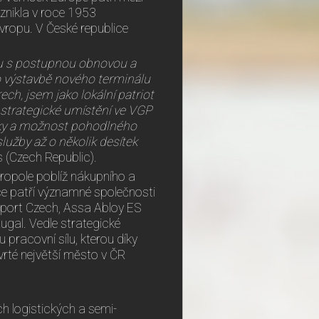
znikla v roce 1953
Evropu. V České republice
adu s postupnou obnovou a
o výstavbě nového terminálu
ch, jsem jako lokální patriot
 strategické umístění ve VGP
níky a možnost pohodlného
lužby až o několik desítek
s (Czech Republic).
ropole poblíž nákupního a
e patří významné společnosti
sport Czech, Assa Abloy ES
ugal. Vedle strategické
pracovní sílu, kterou díky
té největší město v ČR
h logistických a semi-