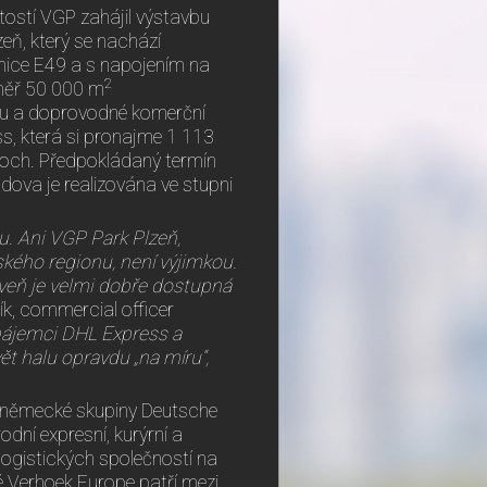
itostí VGP zahájil výstavbu
zeň, který se nachází
lnice E49 a s napojením na
2
měř 50 000 m
iku a doprovodné komerční
ss, která si pronajme 1 113
loch. Předpokládaný termín
Budova je realizována ve stupni
u. Ani VGP Park Plzeň,
kého regionu, není výjimkou.
veň je velmi dobře dostupná
k, commercial officer
nájemci DHL Express a
t halu opravdu „na míru“,
í německé skupiny Deutsche
dní expresní, kurýrní a
 logistických společností na
é Verhoek Europe patří mezi