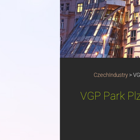
CzechIndustry
>
VG
VGP Park Plz