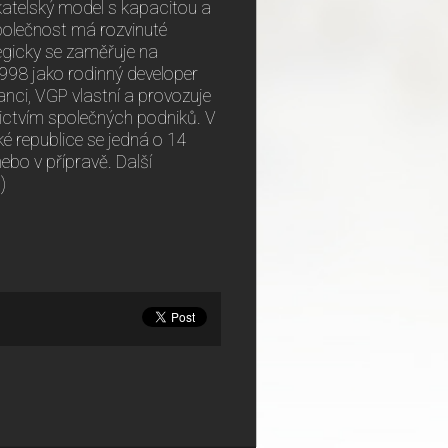
ikatelský model s kapacitou a
olečnost má rozvinuté
tegicky se zaměřuje na
998 jako rodinný developer
anci, VGP vlastní a provozuje
nictvím společných podniků. V
é republice se jedná o 14
ebo v přípravě. Další
)