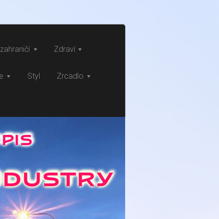
zahraničí
Zdraví
ce
Styl
Zrcadlo