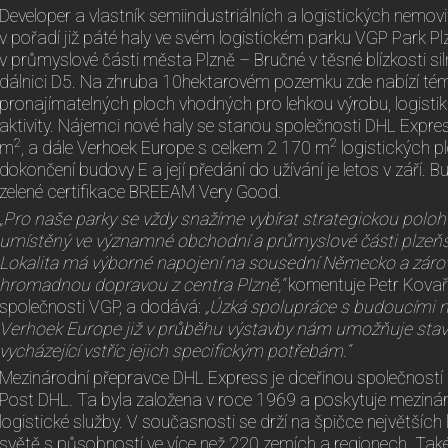
Developer a vlastník semiindustriálních a logistických nemov
v pořadí již páté haly ve svém logistickém parku VGP Park Pl
v průmyslové části města Plzně – Bručné v těsné blízkosti si
dálnici D5. Na zhruba 10hektarovém pozemku zde nabízí té
pronajímatelných ploch vhodných pro lehkou výrobu, logist
aktivity. Nájemci nové haly se stanou společnosti DHL Expre
2
2
m
, a dále Verhoek Europe s celkem 2 170 m
logistických p
dokončení budovy E a její předání do užívání je letos v září. 
zelené certifikace BREEAM Very Good.
„Pro naše parky se vždy snažíme vybírat strategickou poloh
umístěný ve významné obchodní a průmyslové části plzeňs
Lokalita má výborné napojení na sousední Německo a záro
hromadnou dopravou z centra Plzně,“
komentuje Petr Kovaří
společnosti VGP, a dodává:
„Úzká spolupráce s budoucími 
Verhoek Europe již v průběhu výstavby nám umožňuje stavě
vycházející vstříc jejich specifickým potřebám.“
Mezinárodní přepravce DHL Express je dceřinou společnost
Post DHL. Ta byla založena v roce 1969 a poskytuje mezináro
logistické služby. V současnosti se drží na špičce největších
světě s působností ve více než 220 zemích a regionech. Tak