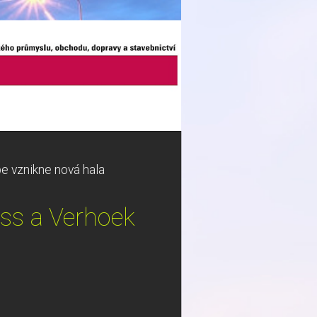
e vznikne nová hala
ess a Verhoek