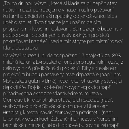
„Touto druhou výzvou, která si klade za cíl zlepšit stav
našich muzeí, pokračujeme v našem úsilí o pečování
kulturního dědictví naší republiky, od jehož vzniku letos
uběhlo sto let. Tyto finance jsou naším dalším
příspěvkem k letošním oslavám. Samozřejmě budeme v
podporování podobných chvályhodných projektů
pokračovat i nadále,“ uvedla ministryně pro místní rozvoj
Klára Dostálová.
Ve výzvě Muzea II bude podpořeno 17 projektů za 898
milionů korun z Evropského fondu pro regionální rozvoj z
celkových 46 předložených projektů. Díky schváleným
projektům budou postaveny nové depozitáře (např. pro
Moravskou galerii v Brně) nebo rekonstruovány stávající
depozitáře. Dojde i k otevření nových expozic (např.
přírodovědná expozice Vlastivědného muzea v
Olomouci), k rekonstrukci stávajících expozic (např.
venkovní expozice Slováckého muzea v Uherském
Hradišti), k restaurování sbírkových předmětů (např.
lokomotiv ve sbírkách Železničního muzea v Národním
technickém muzeu), nebo k obnově budov muzeí (např.