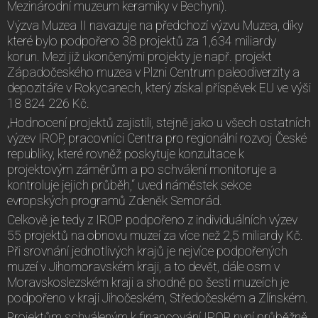
Mezinárodní muzeum keramiky v Bechyni).
Výzva Muzea II navazuje na předchozí výzvu Muzea, díky
které bylo podpořeno 38 projektů za 1,634 miliardy
korun. Mezi již ukončenými projekty je např. projekt
Západočeského muzea v Plzni Centrum paleodiverzity a
depozitáře v Rokycanech, který získal příspěvek EU ve výši
18 824 226 Kč.
„Hodnocení projektů zajistili, stejně jako u všech ostatních
výzev IROP, pracovníci Centra pro regionální rozvoj České
republiky, které rovněž poskytuje konzultace k
projektovým záměrům a po schválení monitoruje a
kontroluje jejich průběh,“ uved náměstek sekce
evropských programů Zdeněk Semorád.
Celkově je tedy z IROP podpořeno z individuálních výzev
55 projektů na obnovu muzeí za více než 2,5 miliardy Kč.
Při srovnání jednotlivých krajů je nejvíce podpořených
muzeí v Jihomoravském kraji, a to devět, dále osm v
Moravskoslezském kraji a shodně po šesti muzeích je
podpořeno v kraji Jihočeském, Středočeském a Zlínském.
Projektům schváleným k financování IROP nyní průběžně