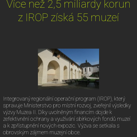
Více než 2,5 miliardy korun
z IROP získá 55 muzeí
Integrovaný regionální operační program (IROP), který
spravuje Ministerstvo pro místní rozvoj, zveřejnil výsledky
výzvy Muzea II. Díky uvolněným financím dojde k
zefektivnění ochrany a využívání sbírkových fondů muzeí
a k zpřístupnění nových expozic. Výzva se setkala s
obrovským zájmem muzejní obce.