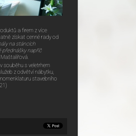
oduktů a firem z více
atně získat cenné rady od
nály na stáncích
é přednášky napříč
 Maštalířová.
á v souběhu s veletrhem
lužeb z odvětví nábytku,
u nomenklaturu stavebního
021)