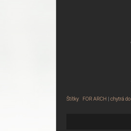
Štítky
:
FOR ARCH
|
chytrá d