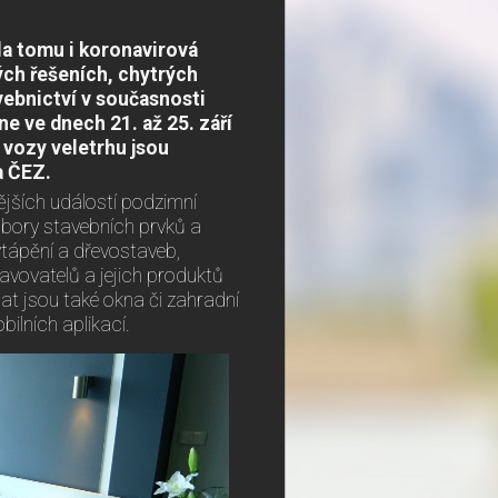
la tomu i koronavirová
ch řešeních, chytrých
vebnictví v současnosti
e ve dnech 21. až 25. září
 vozy veletrhu jsou
a ČEZ.
ějších událostí podzimní
obory stavebních prvků a
vytápění a dřevostaveb,
avovatelů a jejich produktů
at jsou také okna či zahradní
ilních aplikací.