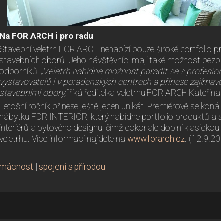
Na FOR ARCH i pro radu
Stavební veletrh FOR ARCH nenabízí pouze široké portfolio pr
stavebních oborů. Jeho návštěvníci mají také možnost bezpl
odborníků.
„Veletrh nabídne možnost poradit se s profesio
vystavovatelů i v poradenských centrech a přinese zajímav
stavebními obory,“
říká ředitelka veletrhu FOR ARCH Kateřina
Letošní ročník přinese ještě jeden unikát. Premiérově se kon
nábytku FOR INTERIOR, který nabídne portfolio produktů a s
interiérů a bytového designu, čímž dokonale doplní klasicko
veletrhu. Více informací najdete na
www.forarch.cz
. (12.9.2
omácnost
|
spojení s přírodou