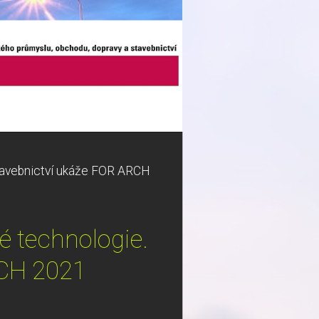
e stavebnictví ukáže FOR ARCH
ré technologie.
RCH 2021