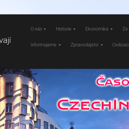
O nás
Historie
Ekonomika
Ze 
vají
Informujeme
Zpravodajství
Civiliza