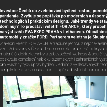
Investice Čechů do zvelebování bydlení rostou, pomoh
pandemie. Zvyšuje se poptávka po moderních a úsporný
technologiích i praktickém designu. Jaké trendy ve sta
dominují? To představí veletrh FOR ARCH, který proběhn
na výstavišti PVA EXPO PRAHA v Letňanech. Oficiálními
automobily značky FORD. Partnerem veletrhu je Skupin
Stavební veletrh FOR ARCH je tradičně jednou z nejočekávan
veletržní sezóny v Česku. Jeho nomenklatura, která pokrývá 
materiálů, elektrotechniky a zabezpečení, wellness & spa či 
poskytuje komplexní nabídku tuzemských i zahraničních vyst
pro všechny typy úprav bydlení. Jedním z vyhledávaných tém
pergoly, které lze v současnosti například ovládat pomocí mob