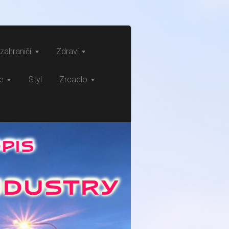
zahraničí
Zdraví
ce
Styl
Zrcadlo