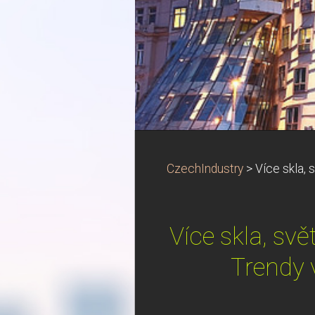
CzechIndustry
>
Více skla, 
Více skla, svě
Trendy 