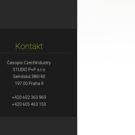
Kontakt
Časopis CzechIndustry
STUDIO P+P s.r.o
Semilská 389/40
197 00 Praha 9
+420 602 363 969
+420 605 463 150