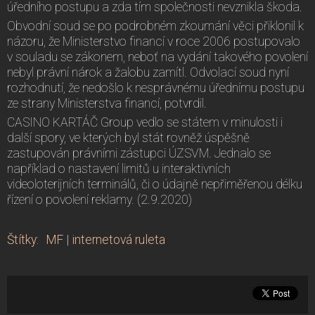
úředního postupu a zda tím společnosti nevznikla škoda.
Obvodní soud se po podrobném zkoumání věci přiklonil k
názoru, že Ministerstvo financí v roce 2006 postupovalo
v souladu se zákonem, neboť na vydání takového povolení
nebyl právní nárok a žalobu zamítl. Odvolací soud nyní
rozhodnutí, že nedošlo k nesprávnému úřednímu postupu
ze strany Ministerstva financí, potvrdil.
CASINO KARTÁČ Group vedlo se státem v minulosti i
další spory, ve kterých byl stát rovněž úspěšně
zastupován právními zástupci ÚZSVM. Jednalo se
například o nastavení limitů u interaktivních
videoloterijních terminálů, či o údajně nepřiměřenou délku
řízení o povolení reklamy. (2.9.2020)
Štítky
:
MF
|
internetová ruleta