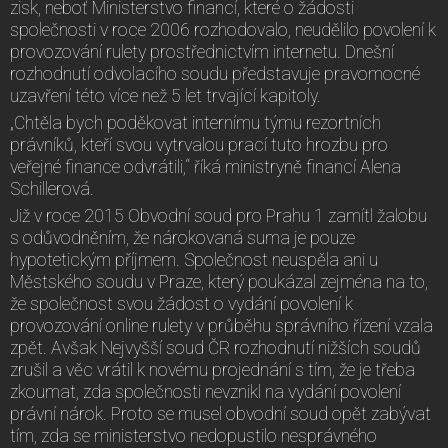
zisk, neboť Ministerstvo financí, které o žádosti
společnosti v roce 2006 rozhodovalo, neudělilo povolení k
provozování rulety prostřednictvím internetu. Dnešní
rozhodnutí odvolacího soudu představuje pravomocné
uzavření této více než 5 let trvající kapitoly.
„Chtěla bych poděkovat internímu týmu rezortních
právníků, kteří svou vytrvalou prací tuto hrozbu pro
veřejné finance odvrátili,“ říká ministryně financí Alena
Schillerová.
Již v roce 2015 Obvodní soud pro Prahu 1 zamítl žalobu
s odůvodněním, že nárokovaná suma je pouze
hypotetickým příjmem. Společnost neuspěla ani u
Městského soudu v Praze, který poukázal zejména na to,
že společnost svou žádost o vydání povolení k
provozování online rulety v průběhu správního řízení vzala
zpět. Avšak Nejvyšší soud ČR rozhodnutí nižších soudů
zrušil a věc vrátil k novému projednání s tím, že je třeba
zkoumat, zda společnosti nevznikl na vydání povolení
právní nárok. Proto se musel obvodní soud opět zabývat
tím, zda se ministerstvo nedopustilo nesprávného