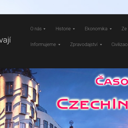
O nás
Historie
Ekonomika
Ze 
vají
Informujeme
Zpravodajství
Civiliza