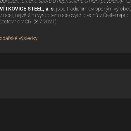
dořešení letitého sporu o nepřidělené emisní povolenky,“
ko
VÍTKOVICE STEEL, a. s.
jsou tradičním evropským výrobc
z oceli, největším výrobcem ocelových plechů v České republ
štětovnic v ČR. (8.7.2021)
odářské výsledky