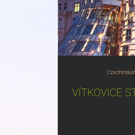
CzechIndust
VÍTKOVICE ST