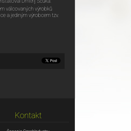
nstatoval Dmitrij Ščuka.
em válcovaných výrobků
ice a jediným výrobcem tzv.
Kontakt