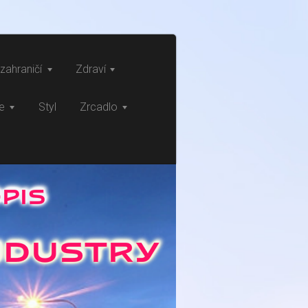
zahraničí
Zdraví
ce
Styl
Zrcadlo