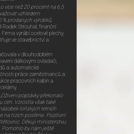
 o více než 20 procent na 6,5
ovažovat vzhledem
0 % prodaných výrobků,
l Radek Strouhal, finanční
 Firma vyrábí ocelové plechy,
tňuje ve stavebnictví a
kračovala v dlouhodobém
bavení dálkovými ovladači,
dů a automatické
pečnosti práce zaměstnanců a
rukce pracovních kabin a
celárny.
„Oživení poptávky překonalo
u cen. Vzrostla však také
jnásobek loňských letních
 na trzích posílíme. Pozitivní
tětovnic. Děkuji ministerstvu
ře. Pomohlo by nám ještě