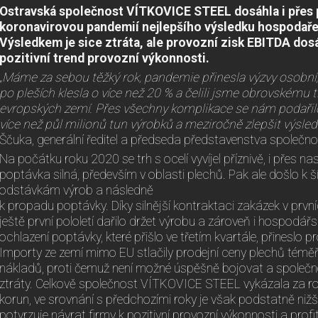
Ostravská společnost VÍTKOVICE STEEL dosáhla i přes
koronavirovou pandemií nejlepšího výsledku hospodařen
Výsledkem je sice ztráta, ale provozní zisk EBITDA dosá
pozitivní trend provozní výkonnosti.
„Máme za sebou těžký rok, pandemie přinesla výzvy osobní,
po pleších klesla o více než 20 % a čelili jsme obrovskému
evropských zemí. Přes všechny komplikace se nám podařilo
více než půl milionů tun výrobků a meziročně zlepšit výsle
Ščuka, generální ředitel a předseda představenstva společ
Na počátku roku 2020 se trh s ocelí vyvíjel příznivě, i přes na
poptávka silná, především v oblasti plechů. Pak ale došlo k 
odstávkám výrob a následně
k propadu poptávky. Díky silnější kontraktaci zakázek v prvn
ještě první pololetí dařilo držet výrobu a zároveň i hospodářs
ochlazení poptávky, které přišlo ve třetím kvartále, přineslo 
Importy ze zemí mimo EU stlačily prodejní ceny plechů téměř
nákladů, proti čemuž není možné úspěšně bojovat a spole
ztráty. Celkově společnost VÍTKOVICE STEEL vykázala za ro
korun, ve srovnání s předchozími roky je však podstatně nižší
potvrzuje návrat firmy k pozitivní provozní výkonnosti a profit