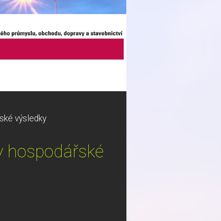
ské výsledky
y hospodářské