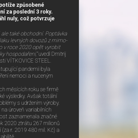
 potíže způsobené
í za poslední 3 roky.
hl nuly, což potvrzuje
 ale také obchodní. Poptávka
 tlaku levných dovozů z mimo-
 v roce 2020 opět vyrobit
dky hospodaření,“
uvedl Dmitrij
nosti VÍTKOVICE STEEL.
stupující pandemii byla
šíření nemoci a nuceným
ích měsících roku se firmě
ké výsledky. Avšak totální
problémy s udržením výroby.
 na úroveň variabilních
čnost zaznamenala značné
k 2020 ztrátu 267 milionů
 (za r. 2019 480 mil. Kč) a
abilitě.