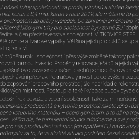
„Loňské tržby společnosti za prodej výrobků a služeb klesly
mld. korun z 8,4 mld. korun v roce 2019, ale můžeme to p
k okolnostem za dobrý výsledek.
Do zahraničí směřovalo 7
přičemž klíčovými trhy pro společnost byly země EU,“
doplni
ředitel a člen představenstva společnosti VÍTKOVICE STEEL.
štětovnice a tvarové výpalky. Většina jejích produktů se upla
strojírenství.
V průběhu roku společnost i přes výše zmíněné faktory po
rozvoji formou investic. Proběhly renovace jeřábů a jejich vy
úspěšně bylo zavedeno značení plechů pomocí čarových kó
objednávání přeprav. Pokračovaly investice do zvýšení bez
do zlepšování pracovního prostředí, šlo například o rekonst
klidových místností. Postoupila také likvidace budov bývalé o
Letošní rok považuje vedení společnosti také za mimořádný.
očekávání producentů a vytvořilo prostředí raketového růst
cena vstupního materiálu – ocelových bram, a to až na tro
cen. Věřím ale, že turbulentní situaci zvládneme a své pozice
je pro nás prodloužení ochranných opatření EU na dovozy š
průmyslu za to, že ve složité situaci podrželo české ocelá