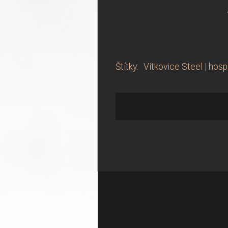
Štítky
:
Vítkovice Steel
|
hosp