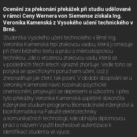
Ocenění za překonání překážek při studiu udělované
v rámci Ceny Wernera von Siemense získala Ing.
Veronika Kamenská z Vysokého učení technického v
Brně.
Studentka Vysokého učení technického v Brně Ing.
Veronika Kamenská trpí zrakovou vadou, která ji omezuje
při čtení běžného textu a práci s mikroskopickou
technikou. Jde o vrozenou zrakovou vadu, která se
v posledních třech letech výrazně zhoršuje. Vedle toho se
potýká se specifickými poruchami učení, což jí
znesnadňuje jak čtení, tak psaní. V období dospívání se u
Veroniky Kamenské navíc rozvinulo psychické
onemocnění, projevující se depresemi a úzkostmi. I přes
tyto překážky Veronika Kamenská úspěšně dokončila
inženýrské studium programu Biomedicínské inženýrství a
bioinformatika na Fakultě elektrotechniky
a komunikačních technologií, kde obhájila diplomovou
práci s názvem Využití bezheslové autentizace k
identifikaci studenta ve výuce.