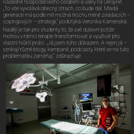
následně hospodářského oslabení a války na Ukrajině.
„To vše vyvolává obecný strach, co bude dál. Mladá
generace má podle mě možná trochu méně zvládacích –
copingových – strategii,“ podotýká Veronika Kamenská.
Nadějí je tak pro studenty to, že své duševní potíže
mohou v rámci terapie transformovat a využívat pro
vlastní tvůrčí práci. „Já jsem toho důkazem. A nejen já –
vznikají různé blogy, kampaně, podcasty, které se na tuto
problematiku zaměřují,“ zdůrazňuje.