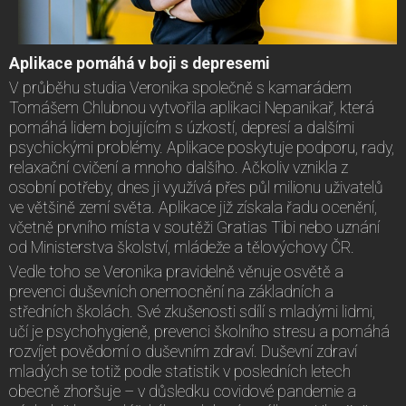
Aplikace pomáhá v boji s depresemi
V průběhu studia Veronika společně s kamarádem
Tomášem Chlubnou vytvořila aplikaci Nepanikař, která
pomáhá lidem bojujícím s úzkostí, depresí a dalšími
psychickými problémy. Aplikace poskytuje podporu, rady,
relaxační cvičení a mnoho dalšího. Ačkoliv vznikla z
osobní potřeby, dnes ji využívá přes půl milionu uživatelů
ve většině zemí světa. Aplikace již získala řadu ocenění,
včetně prvního místa v soutěži Gratias Tibi nebo uznání
od Ministerstva školství, mládeže a tělovýchovy ČR.
Vedle toho se Veronika pravidelně věnuje osvětě a
prevenci duševních onemocnění na základních a
středních školách. Své zkušenosti sdílí s mladými lidmi,
učí je psychohygieně, prevenci školního stresu a pomáhá
rozvíjet povědomí o duševním zdraví. Duševní zdraví
mladých se totiž podle statistik v posledních letech
obecně zhoršuje – v důsledku covidové pandemie a