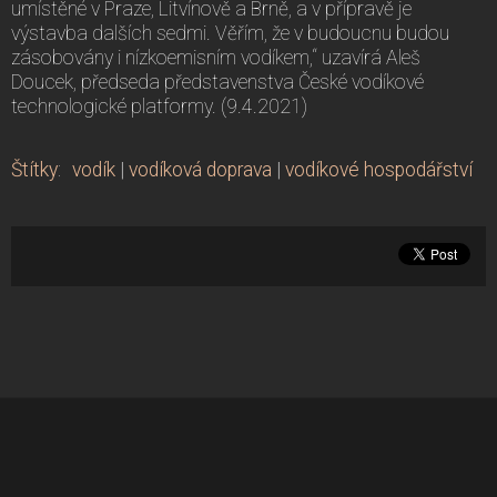
umístěné v Praze, Litvínově a Brně, a v přípravě je
výstavba dalších sedmi. Věřím, že v budoucnu budou
zásobovány i nízkoemisním vodíkem,“ uzavírá Aleš
Doucek, předseda představenstva České vodíkové
technologické platformy. (9.4.2021)
Štítky
:
vodík
|
vodíková doprava
|
vodíkové hospodářství