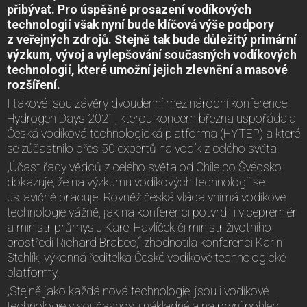
přibývat. Pro úspěšné prosazení vodíkových
technologií však nyní bude klíčová výše podpory
z veřejných zdrojů. Stejně tak bude důležitý primární
výzkum, vývoj a vylepšování současných vodíkových
technologií, které umožní jejich zlevnění a masové
rozšíření.
I takové jsou závěry dvoudenní mezinárodní konference
Hydrogen Days 2021, kterou koncem března uspořádala
Česká vodíková technologická platforma (HYTEP) a které
se zúčastnilo přes 50 expertů na vodík z celého světa.
„Účast řady vědců z celého světa od Chile po Švédsko
dokazuje, že na výzkumu vodíkových technologií se
ustavičně pracuje. Rovněž česká vláda vnímá vodíkové
technologie vážně, jak na konferenci potvrdil i vicepremiér
a ministr průmyslu Karel Havlíček či ministr životního
prostředí Richard Brabec,“ zhodnotila konferenci Karin
Stehlík, výkonná ředitelka České vodíkové technologické
platformy.
„Stejně jako každá nová technologie, jsou i vodíkové
technologie v současnosti nákladné a na první pohled