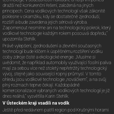
dražší než konkurenční řešení, založená na jiných
principech. Cena vodíkových technologií však zákonitě
poklesne v okamžiku, kdy se dostatečně zjednoduší,
rozšíří a bude zavedena jejich sériová výroba.
Zapomenout nesmíme ani na technologický pokrok, který
vodíkové technologie každým rokem posouvá dopředu,“
upozornila Stehlík.
Právě vylepšení, zjednodušení a zlevnění současných
technologií bude klíčem k úspěšnému rozšíření vodíku
coby zdroje čisté a ekologické energie. „Musíme si
uvědomit, že například automobily využívající fosilní paliva
mají za sebou více než stoletý nepřetržitý technologický
vývoj, stejně jako související ropný průmysl. V tomto
ohledu jsou vodíkové technologie „nováčkem“, a na svůj
plný rozmach teprve čekají. Každopádně
komercionalizace vybraných vodíkových technologií je již
dnes reálná,“ vysvětlila Karin Stehlík.
V Ústeckém kraji vsadili na vodík
Ještě před nedávnem patřil region pod Krušnými horami