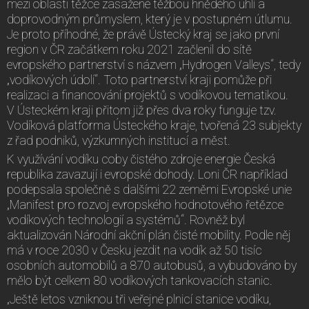
mezi oblasti těžce zasažené těžbou hnědého uhlí a
doprovodným průmyslem, který je v postupném útlumu.
Je proto příhodné, že právě Ústecký kraj se jako první
region v ČR začátkem roku 2021 začlenil do sítě
evropského partnerství s názvem „Hydrogen Valleys“, tedy
„vodíkových údolí“. Toto partnerství kraji pomůže při
realizaci a financování projektů s vodíkovou tematikou.
V Ústeckém kraji přitom již přes dva roky funguje tzv.
Vodíková platforma Ústeckého kraje, tvořená 23 subjekty
z řad podniků, výzkumných institucí a měst.
K využívání vodíku coby čistého zdroje energie Česká
republika zavazují i evropské dohody. Loni ČR například
podepsala společně s dalšími 22 zeměmi Evropské unie
„Manifest pro rozvoj evropského hodnotového řetězce
vodíkových technologií a systémů“. Rovněž byl
aktualizován Národní akční plán čisté mobility. Podle něj
má v roce 2030 v Česku jezdit na vodík až 50 tisíc
osobních automobilů a 870 autobusů, a vybudováno by
mělo být celkem 80 vodíkových tankovacích stanic.
„Ještě letos vzniknou tři veřejné plnicí stanice vodíku,